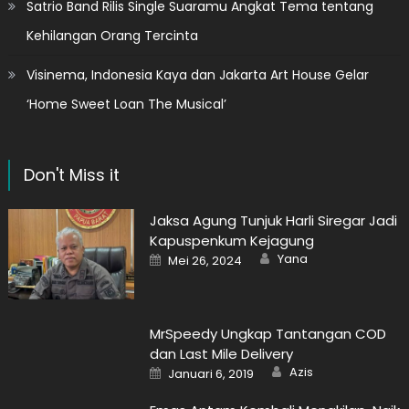
Satrio Band Rilis Single Suaramu Angkat Tema tentang
Kehilangan Orang Tercinta
Visinema, Indonesia Kaya dan Jakarta Art House Gelar
‘Home Sweet Loan The Musical’
Don't Miss it
Jaksa Agung Tunjuk Harli Siregar Jadi
Kapuspenkum Kejagung
Author
Posted
Yana
Mei 26, 2024
on
MrSpeedy Ungkap Tantangan COD
dan Last Mile Delivery
Author
Posted
Azis
Januari 6, 2019
on