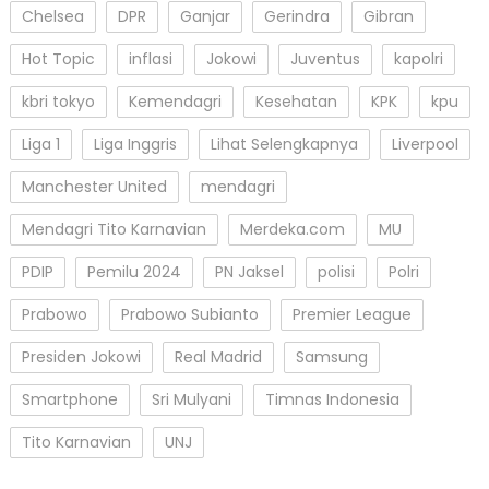
Chelsea
DPR
Ganjar
Gerindra
Gibran
Hot Topic
inflasi
Jokowi
Juventus
kapolri
kbri tokyo
Kemendagri
Kesehatan
KPK
kpu
Liga 1
Liga Inggris
Lihat Selengkapnya
Liverpool
Manchester United
mendagri
Mendagri Tito Karnavian
Merdeka.com
MU
PDIP
Pemilu 2024
PN Jaksel
polisi
Polri
Prabowo
Prabowo Subianto
Premier League
Presiden Jokowi
Real Madrid
Samsung
Smartphone
Sri Mulyani
Timnas Indonesia
Tito Karnavian
UNJ