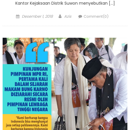
Kantor Kejaksaan Distrik Suwon menyebutkan […]
Posted
Author
Desember 1, 2018
Azis
Comment(0)
on