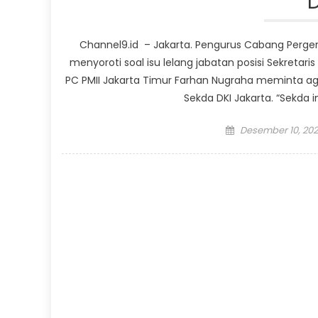
D
Channel9.id – Jakarta. Pengurus Cabang Perger
menyoroti soal isu lelang jabatan posisi Sekretar
PC PMII Jakarta Timur Farhan Nugraha meminta aga
Sekda DKI Jakarta. “Sekda in
Posted
Desember 10, 202
on