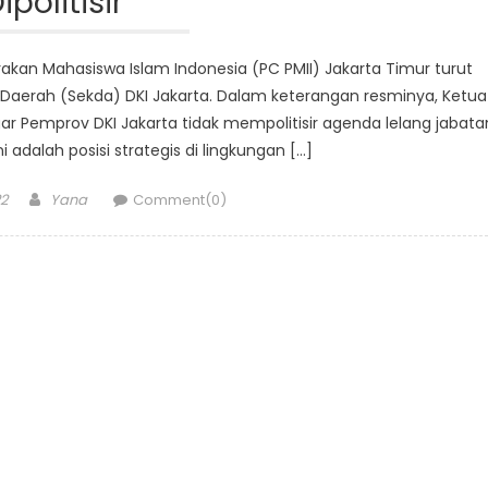
ipolitisir
akan Mahasiswa Islam Indonesia (PC PMII) Jakarta Timur turut
is Daerah (Sekda) DKI Jakarta. Dalam keterangan resminya, Ketua
r Pemprov DKI Jakarta tidak mempolitisir agenda lelang jabata
i adalah posisi strategis di lingkungan […]
Author
2
Yana
Comment(0)