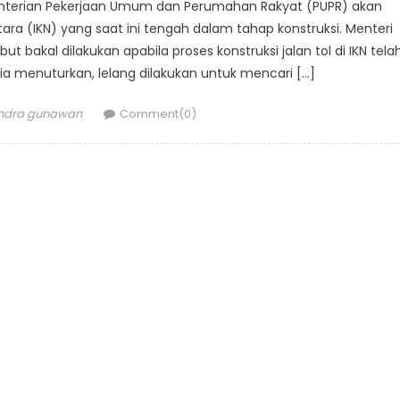
enterian Pekerjaan Umum dan Perumahan Rakyat (PUPR) akan
tara (IKN) yang saat ini tengah dalam tahap konstruksi. Menteri
t bakal dilakukan apabila proses konstruksi jalan tol di IKN tela
a menuturkan, lelang dilakukan untuk mencari […]
uthor
indra gunawan
Comment(0)