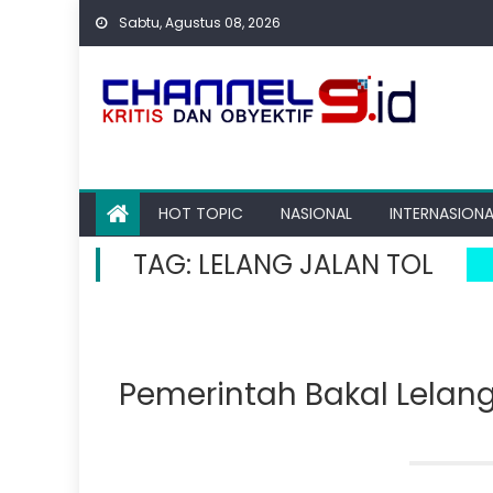
Skip
Sabtu, Agustus 08, 2026
to
content
HOT TOPIC
NASIONAL
INTERNASIONA
TAG:
LELANG JALAN TOL
Pemerintah Bakal Lelang 