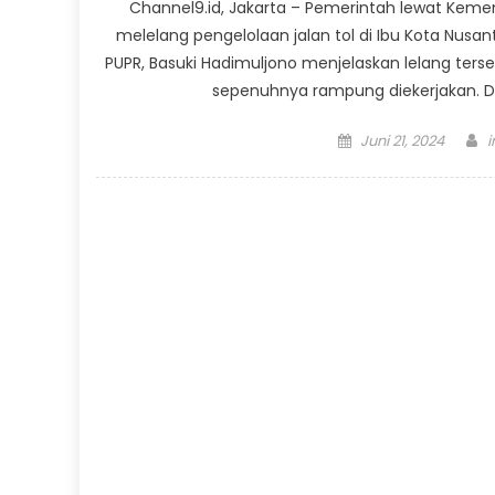
Channel9.id, Jakarta – Pemerintah lewat Kem
melelang pengelolaan jalan tol di Ibu Kota Nusan
PUPR, Basuki Hadimuljono menjelaskan lelang tersebu
sepenuhnya rampung diekerjakan. Di
Posted
A
Juni 21, 2024
on