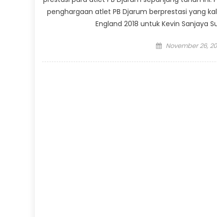
penghargaan atlet PB Djarum berprestasi yang kali
England 2018 untuk Kevin Sanjaya 
Posted
November 26, 20
on