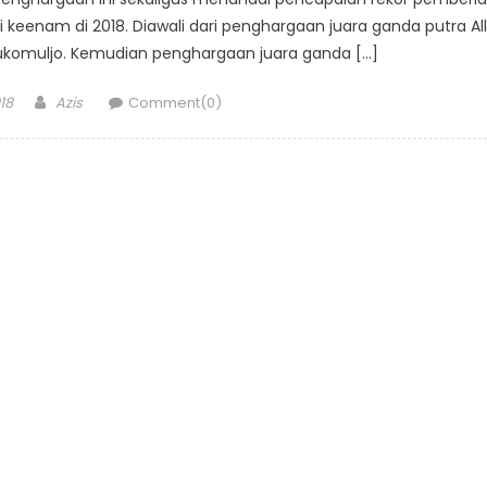
 keenam di 2018. Diawali dari penghargaan juara ganda putra All
Sukomuljo. Kemudian penghargaan juara ganda […]
Author
18
Azis
Comment(0)