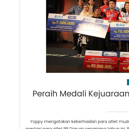
Peraih Medali Kejuaraan
Yoppy mengatakan keberhasilan para atlet muda
prestasi para atlet PB Djarum sepanjang tahun ini