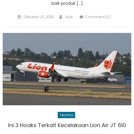
baik produk […]
Posted
Author
Oktober 31, 2018
Azis
Comment(0)
on
Techno
Ini 3 Hoaks Terkait Kecelakaan Lion Air JT 610