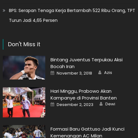
BPS: Serapan Tenaga Kerja Bertambah 522 Ribu Orang, TPT
Turun Jadi 4,65 Persen
Don't Miss it
Bintang Juventus Terpukau Aksi
Bocah Iran
Author
Posted
Azis
November 3, 2018
on
Hari Minggu, Prabowo Akan
Kampanye di Provinsi Banten
Author
Posted
Dewi
Desember 2, 2023
on
Formasi Baru Gattuso Jadi Kunci
Kemenangan AC Milan