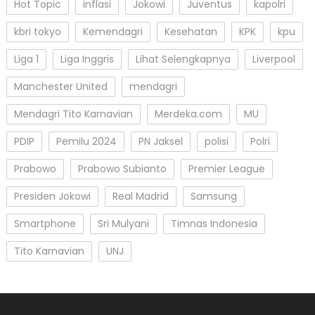
Hot Topic
inflasi
Jokowi
Juventus
kapolri
kbri tokyo
Kemendagri
Kesehatan
KPK
kpu
Liga 1
Liga Inggris
Lihat Selengkapnya
Liverpool
Manchester United
mendagri
Mendagri Tito Karnavian
Merdeka.com
MU
PDIP
Pemilu 2024
PN Jaksel
polisi
Polri
Prabowo
Prabowo Subianto
Premier League
Presiden Jokowi
Real Madrid
Samsung
Smartphone
Sri Mulyani
Timnas Indonesia
Tito Karnavian
UNJ