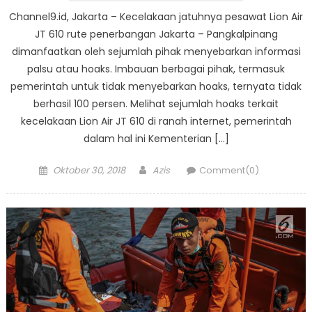
Channel9.id, Jakarta – Kecelakaan jatuhnya pesawat Lion Air
JT 610 rute penerbangan Jakarta – Pangkalpinang
dimanfaatkan oleh sejumlah pihak menyebarkan informasi
palsu atau hoaks. Imbauan berbagai pihak, termasuk
pemerintah untuk tidak menyebarkan hoaks, ternyata tidak
berhasil 100 persen. Melihat sejumlah hoaks terkait
kecelakaan Lion Air JT 610 di ranah internet, pemerintah
dalam hal ini Kementerian […]
Posted
Author
Oktober 30, 2018
Azis
Comment(0)
on