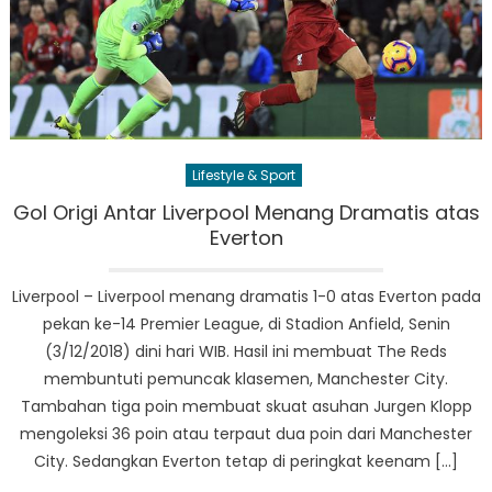
Lifestyle & Sport
Gol Origi Antar Liverpool Menang Dramatis atas
Everton
Liverpool – Liverpool menang dramatis 1-0 atas Everton pada
pekan ke-14 Premier League, di Stadion Anfield, Senin
(3/12/2018) dini hari WIB. Hasil ini membuat The Reds
membuntuti pemuncak klasemen, Manchester City.
Tambahan tiga poin membuat skuat asuhan Jurgen Klopp
mengoleksi 36 poin atau terpaut dua poin dari Manchester
City. Sedangkan Everton tetap di peringkat keenam […]