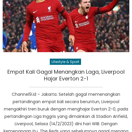
Lifestyle & Sport
Empat Kali Gagal Menangkan Laga, Liverpool
Hajar Everton 2-1
Channel9.id – Jakarta. Setelah gagal memenangkan
pertandingan empat kali secara beruntun, Liverpool
mengakhiri tren buruk dengan menghajar Everton 2-0, pada
pertandingan Liga Inggris yang dimainkan di Stadion Anfield,
Liverpool, Selasa (14/2/2023) dini hari WIB. Dengan
kemenangan itu, The Reds yang sebelumnya gagal menang