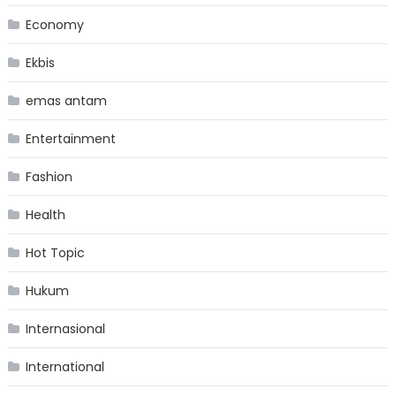
Economy
Ekbis
emas antam
Entertainment
Fashion
Health
Hot Topic
Hukum
Internasional
International