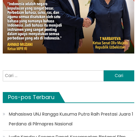
Cari
untuk:
Pos-pos Terbaru
Mahasiswa UNJ Rangga Kusuma Putra Raih Prestasi Juara 1
Perdana di Pilmapres Nasional
Lydia Kandou Senang Dapat Kesempatan Bintangi Film