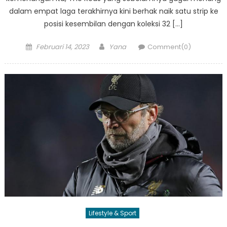
dalam empat laga terakhirnya kini berhak naik satu strip ke
posisi kesembilan dengan koleksi 32 […]
Posted
Author
Februari 14, 2023
Yana
Comment(0)
on
Lifestyle & Sport