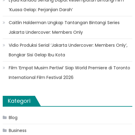
‘Kuasa Gelap: Perjanjian Darah’
Caitlin Halderman Ungkap Tantangan Bintangi Series
Jakarta Undercover: Members Only
Vidio Produksi Serial ‘Jakarta Undercover: Members Only’,
Bongkar Sisi Gelap Ibu Kota
Film ‘Empat Musim Pertiwi’ Siap World Premiere di Toronto
International Film Festival 2026
Kategori
Blog
Business