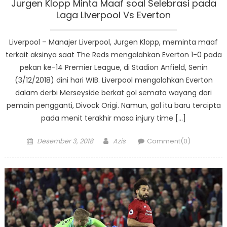
Jurgen Klopp Minta Maaf soal Selebrasi pada
Laga Liverpool Vs Everton
Liverpool – Manajer Liverpool, Jurgen Klopp, meminta maaf
terkait aksinya saat The Reds mengalahkan Everton 1-0 pada
pekan ke-14 Premier League, di Stadion Anfield, Senin
(3/12/2018) dini hari WIB. Liverpool mengalahkan Everton
dalam derbi Merseyside berkat gol semata wayang dari
pemain pengganti, Divock Origi. Namun, gol itu baru tercipta
pada menit terakhir masa injury time […]
Posted
Author
Desember 3, 2018
Azis
Comment(0)
on