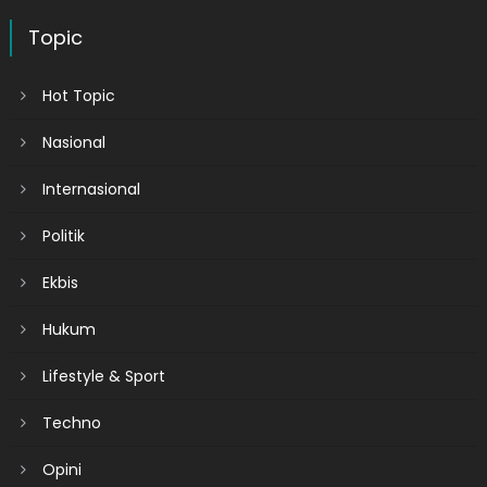
Topic
Hot Topic
Nasional
Internasional
Politik
Ekbis
Hukum
Lifestyle & Sport
Techno
Opini