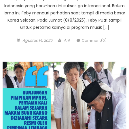
Indonesia yang baru-baru ini sukses go internasional. Belum
lama ini, Feby mencuri perhatian saat tampil di media besar
Korea Selatan. Pada Jumat (8/8/2025), Feby Putri tampil
untuk pertama kalinya di program musik […]
Posted
Author
Agustus 14, 2025
Arif
Comment(0)
on