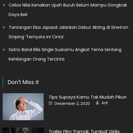
Celios Nilai Kenaikan Upah Buruh Belum Mampu Dongkrak
Daya Beli
Tantangan Elsa Japasal Jalankan Debut Akting di Sinetron
Striping ‘Ternyata Ini Cinta’
Satrio Band Rilis Single Suaramu Angkat Tema tentang
Kehilangan Orang Tercinta
Don't Miss it
Tips Supaya Kamu Tak Mudah Pikun
Author
Posted
Arif
Desember 2, 2020
on
Trailer Film ‘Pamali: Tumbal’ Dirilis,