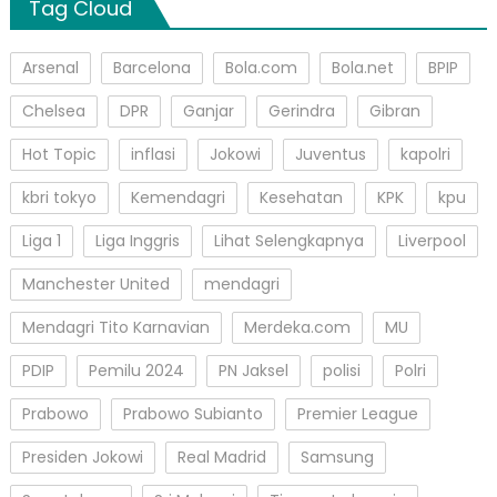
Tag Cloud
Arsenal
Barcelona
Bola.com
Bola.net
BPIP
Chelsea
DPR
Ganjar
Gerindra
Gibran
Hot Topic
inflasi
Jokowi
Juventus
kapolri
kbri tokyo
Kemendagri
Kesehatan
KPK
kpu
Liga 1
Liga Inggris
Lihat Selengkapnya
Liverpool
Manchester United
mendagri
Mendagri Tito Karnavian
Merdeka.com
MU
PDIP
Pemilu 2024
PN Jaksel
polisi
Polri
Prabowo
Prabowo Subianto
Premier League
Presiden Jokowi
Real Madrid
Samsung