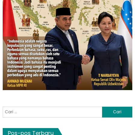
Cari
untuk:
Pos-pos Terbaru