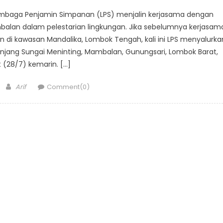
Lembaga Penjamin Simpanan (LPS) menjalin kerjasama dengan
balan dalam pelestarian lingkungan. Jika sebelumnya kerjasam
i kawasan Mandalika, Lombok Tengah, kali ini LPS menyalurka
jang Sungai Meninting, Mambalan, Gunungsari, Lombok Barat,
 (28/7) kemarin. […]
Author
Arif
Comment(0)