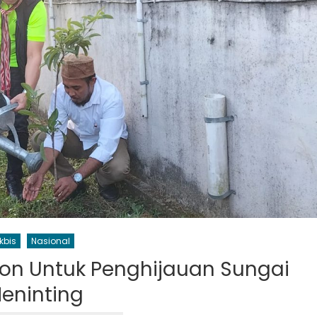
kbis
Nasional
on Untuk Penghijauan Sungai
eninting