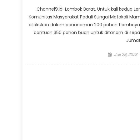
Channel9.id-Lombok Barat. Untuk kali kedua 
Komunitas Masyarakat Peduli Sungai Matakali Mam
dilakukan dalam penanaman 200 pohon flamboyan d
bantuan 350 pohon buah untuk ditanam di sepan
Jumat
Posted
Juli 29, 2023
on