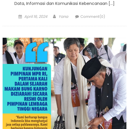
Data, Informasi dan Komunikasi Kebencanaan […]
Posted
Author
April 16, 2024
Yana
Comment(0)
on