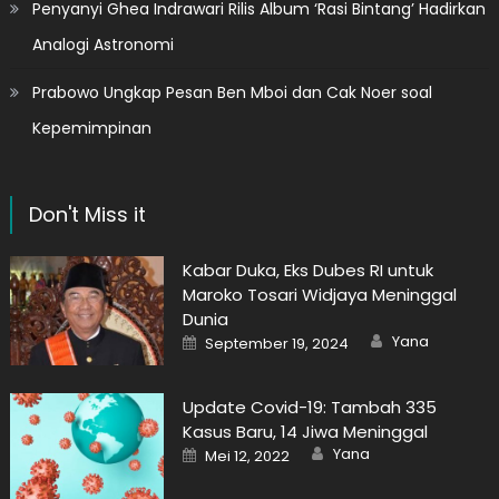
Penyanyi Ghea Indrawari Rilis Album ‘Rasi Bintang’ Hadirkan
Analogi Astronomi
Prabowo Ungkap Pesan Ben Mboi dan Cak Noer soal
Kepemimpinan
Don't Miss it
Kabar Duka, Eks Dubes RI untuk
Maroko Tosari Widjaya Meninggal
Dunia
Author
Posted
Yana
September 19, 2024
on
Update Covid-19: Tambah 335
Kasus Baru, 14 Jiwa Meninggal
Author
Posted
Yana
Mei 12, 2022
on