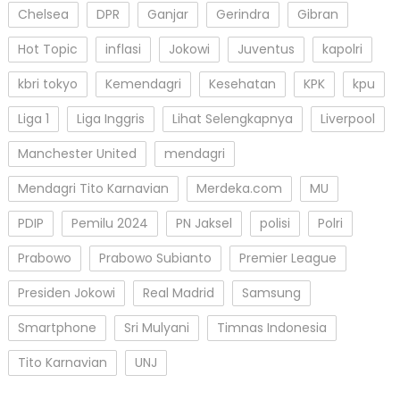
Chelsea
DPR
Ganjar
Gerindra
Gibran
Hot Topic
inflasi
Jokowi
Juventus
kapolri
kbri tokyo
Kemendagri
Kesehatan
KPK
kpu
Liga 1
Liga Inggris
Lihat Selengkapnya
Liverpool
Manchester United
mendagri
Mendagri Tito Karnavian
Merdeka.com
MU
PDIP
Pemilu 2024
PN Jaksel
polisi
Polri
Prabowo
Prabowo Subianto
Premier League
Presiden Jokowi
Real Madrid
Samsung
Smartphone
Sri Mulyani
Timnas Indonesia
Tito Karnavian
UNJ