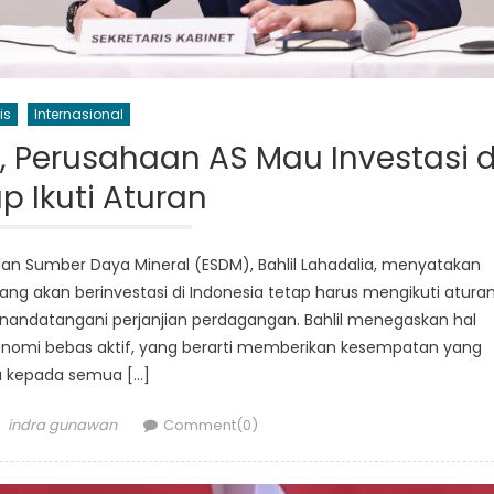
is
Internasional
f, Perusahaan AS Mau Investasi d
ap Ikuti Aturan
 dan Sumber Daya Mineral (ESDM), Bahlil Lahadalia, menyatakan
g akan berinvestasi di Indonesia tetap harus mengikuti atura
nandatangani perjanjian perdagangan. Bahlil menegaskan hal
onomi bebas aktif, yang berarti memberikan kesempatan yang
 kepada semua […]
Author
indra gunawan
Comment(0)