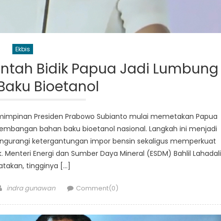
Ekbis
intah Bidik Papua Jadi Lumbung
Baku Bioetanol
pemimpinan Presiden Prabowo Subianto mulai memetakan Papua
gembangan bahan baku bioetanol nasional. Langkah ini menjadi
engurangi ketergantungan impor bensin sekaligus memperkuat
 Menteri Energi dan Sumber Daya Mineral (ESDM) Bahlil Lahadal
akan, tingginya […]
Author
indra gunawan
Comment(0)