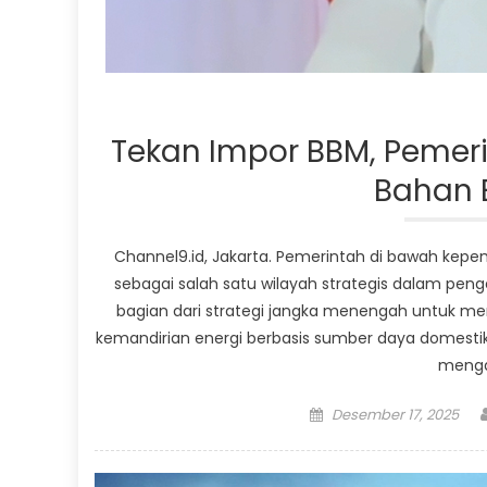
Tekan Impor BBM, Pemer
Bahan 
Channel9.id, Jakarta. Pemerintah di bawah ke
sebagai salah satu wilayah strategis dalam pen
bagian dari strategi jangka menengah untuk m
kemandirian energi berbasis sumber daya domestik.
mengat
Posted
Desember 17, 2025
on