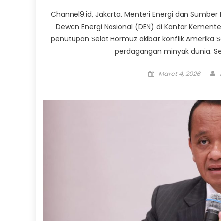
Channel9.id, Jakarta. Menteri Energi dan Sumbe
Dewan Energi Nasional (DEN) di Kantor Kement
penutupan Selat Hormuz akibat konflik Amerika Se
perdagangan minyak dunia. Setia
Posted
Maret 4, 2026
on