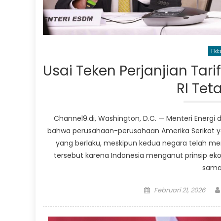
Ekb
Usai Teken Perjanjian Tari
RI Tet
Channel9.di, Washington, D.C. — Menteri Energi
bahwa perusahaan-perusahaan Amerika Serikat yan
yang berlaku, meskipun kedua negara telah me
tersebut karena Indonesia menganut prinsip ek
sama
Posted
Februari 21, 2026
on