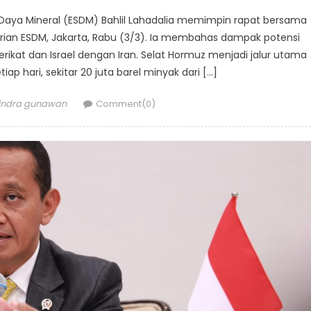
r Daya Mineral (ESDM) Bahlil Lahadalia memimpin rapat bersama
erian ESDM, Jakarta, Rabu (3/3). Ia membahas dampak potensi
rikat dan Israel dengan Iran. Selat Hormuz menjadi jalur utama
p hari, sekitar 20 juta barel minyak dari […]
Author
indra gunawan
Comment(0)