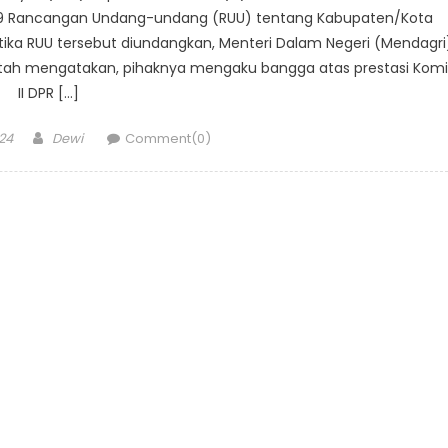
 79 Rancangan Undang-undang (RUU) tentang Kabupaten/Kota
tika RUU tersebut diundangkan, Menteri Dalam Negeri (Mendagri
ah mengatakan, pihaknya mengaku bangga atas prestasi Komi
II DPR […]
Author
24
Dewi
Comment(0)