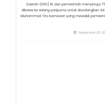
Daerah (DPD) RI, dan pemerintah menyetujui
dibawa ke sidang paripurna untuk diundangkan. Ke
Muhammad Tito Karnavian yang mewakili pemerint
Posted
September 25, 20
on