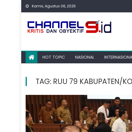
Skip
Kamis, Agustus 06, 2026
to
content
HOT TOPIC
NASIONAL
INTERNASIONA
TAG:
RUU 79 KABUPATEN/K