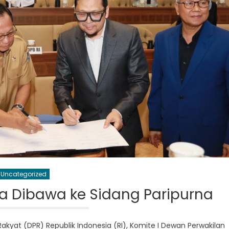
Uncategorized
a Dibawa ke Sidang Paripurna
Rakyat (DPR) Republik Indonesia (RI), Komite I Dewan Perwakilan