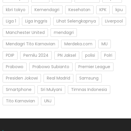
kbri tokyo
Kemendagri
Kesehatan
KPK
kpu
Liga 1
Liga Inggris
Lihat Selengkapnya
Liverpool
Manchester United
mendagri
Mendagri Tito Karnavian
Merdeka.com
MU
PDIP
Pemilu 2024
PN Jaksel
polisi
Polri
Prabowo
Prabowo Subianto
Premier League
Presiden Jokowi
Real Madrid
Samsung
Smartphone
Sri Mulyani
Timnas Indonesia
Tito Karnavian
UNJ