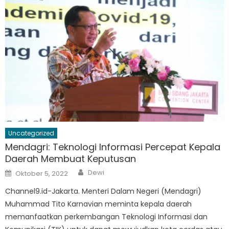
Uncategorized
Mendagri: Teknologi Informasi Percepat Kepala
Daerah Membuat Keputusan
Author
Posted
Dewi
Oktober 5, 2022
on
Channel9.id-Jakarta. Menteri Dalam Negeri (Mendagri)
Muhammad Tito Karnavian meminta kepala daerah
memanfaatkan perkembangan Teknologi Informasi dan