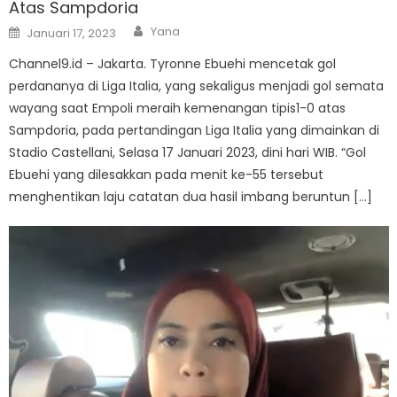
Atas Sampdoria
Author
Posted
Yana
Januari 17, 2023
on
Channel9.id – Jakarta. Tyronne Ebuehi mencetak gol
perdananya di Liga Italia, yang sekaligus menjadi gol semata
wayang saat Empoli meraih kemenangan tipis1-0 atas
Sampdoria, pada pertandingan Liga Italia yang dimainkan di
Stadio Castellani, Selasa 17 Januari 2023, dini hari WIB. “Gol
Ebuehi yang dilesakkan pada menit ke-55 tersebut
menghentikan laju catatan dua hasil imbang beruntun […]