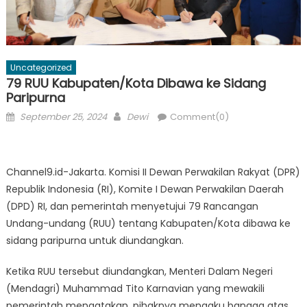
Uncategorized
79 RUU Kabupaten/Kota Dibawa ke Sidang
Paripurna
Posted
Author
September 25, 2024
Dewi
Comment(0)
on
Channel9.id-Jakarta. Komisi II Dewan Perwakilan Rakyat (DPR)
Republik Indonesia (RI), Komite I Dewan Perwakilan Daerah
(DPD) RI, dan pemerintah menyetujui 79 Rancangan
Undang-undang (RUU) tentang Kabupaten/Kota dibawa ke
sidang paripurna untuk diundangkan.
Ketika RUU tersebut diundangkan, Menteri Dalam Negeri
(Mendagri) Muhammad Tito Karnavian yang mewakili
pemerintah mengatakan, pihaknya mengaku bangga atas