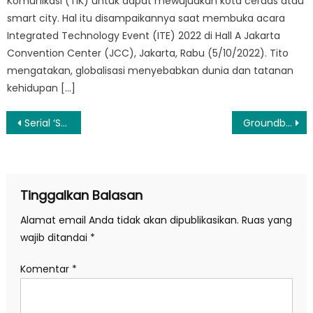
Komunikasi (TIK) untuk dapat mewujudkan kota cerdas atau
smart city. Hal itu disampaikannya saat membuka acara
Integrated Technology Event (ITE) 2022 di Hall A Jakarta
Convention Center (JCC), Jakarta, Rabu (5/10/2022). Tito
mengatakan, globalisasi menyebabkan dunia dan tatanan
kehidupan […]
Navigasi
Serial ‘Sekotengs’, Tentang Perjuangan Meraih Mimpi Jadi Dokter
Groundbreaking Delonix, Jokowi: Investasi Asing Masuk ke IKN Sudah Rp950 M
pos
Tinggalkan Balasan
Alamat email Anda tidak akan dipublikasikan.
Ruas yang
wajib ditandai
*
Komentar
*