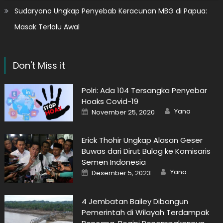
Sudaryono Ungkap Penyebab Keracunan MBG di Papua:
Masak Terlalu Awal
Don't Miss it
Polri: Ada 104 Tersangka Penyebar
Hoaks Covid-19
Author
Posted
Yana
November 25, 2020
on
Erick Thohir Ungkap Alasan Geser
Buwas dari Dirut Bulog ke Komisaris
Semen Indonesia
Author
Posted
Yana
Desember 5, 2023
on
4 Jembatan Bailey Dibangun
Pemerintah di Wilayah Terdampak