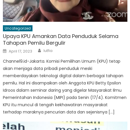
Uncategorized
Upaya KPU Amankan Data Penduduk Selama
Tahapan Pemilu Bergulir
Author
Posted
lutfia
April 17, 2023
on
Channel9.id-Jakarta. Komisi Pemilihan Umum (KPU) tetap
akan menjaga data pribadi penduduk meski
memberdayakan teknologi digital dalam berbagai tahapan
pemilu. Hal ini disampaikan oleh Anggota KPU Betty Epsilon
Idroos dalam seminar daring yang digelar Masyarakat Ilmu
Pemerintahan Indonesia (MIPI) pada Senin (17/4). Komitmen
KPU itu muncul di tengah kekhawatiran masyarakat
terhadap maraknya pencurian data dan sejenisnya […]