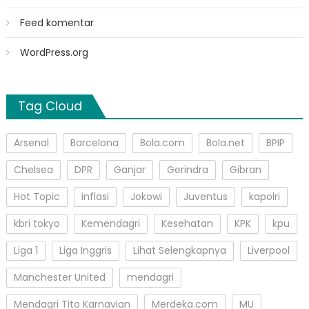
Feed komentar
WordPress.org
Tag Cloud
Arsenal
Barcelona
Bola.com
Bola.net
BPIP
Chelsea
DPR
Ganjar
Gerindra
Gibran
Hot Topic
inflasi
Jokowi
Juventus
kapolri
kbri tokyo
Kemendagri
Kesehatan
KPK
kpu
Liga 1
Liga Inggris
Lihat Selengkapnya
Liverpool
Manchester United
mendagri
Mendagri Tito Karnavian
Merdeka.com
MU