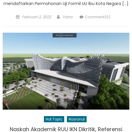
mendaftarkan Permohonan Uji Formil UU Ibu Kota Negara […]
Posted
Author
Februari 2, 2022
Yana
Comment(0)
on
Hot Topic
Nasional
Naskah Akademik RUU IKN Dikritik, Referensi