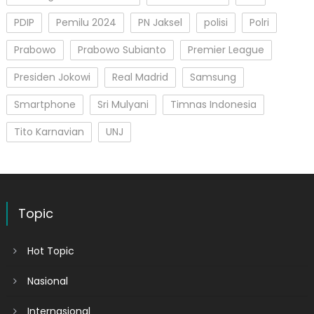
PDIP
Pemilu 2024
PN Jaksel
polisi
Polri
Prabowo
Prabowo Subianto
Premier League
Presiden Jokowi
Real Madrid
Samsung
Smartphone
Sri Mulyani
Timnas Indonesia
Tito Karnavian
UNJ
Topic
Hot Topic
Nasional
Internasional