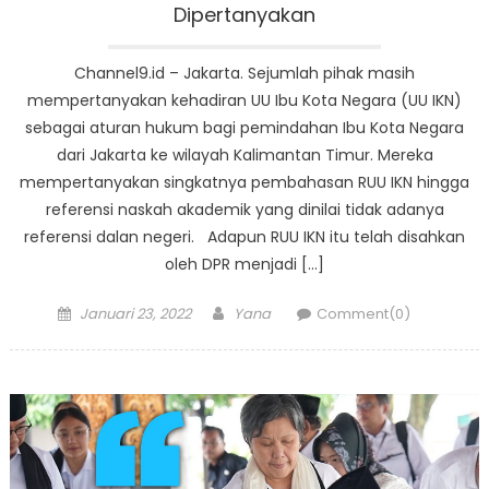
Dipertanyakan
Channel9.id – Jakarta. Sejumlah pihak masih
mempertanyakan kehadiran UU Ibu Kota Negara (UU IKN)
sebagai aturan hukum bagi pemindahan Ibu Kota Negara
dari Jakarta ke wilayah Kalimantan Timur. Mereka
mempertanyakan singkatnya pembahasan RUU IKN hingga
referensi naskah akademik yang dinilai tidak adanya
referensi dalan negeri. Adapun RUU IKN itu telah disahkan
oleh DPR menjadi […]
Posted
Author
Januari 23, 2022
Yana
Comment(0)
on