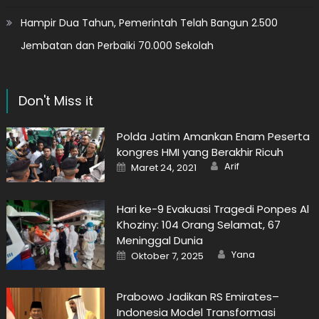
Hampir Dua Tahun, Pemerintah Telah Bangun 2.500
Jembatan dan Perbaiki 70.000 Sekolah
Don't Miss it
Polda Jatim Amankan Enam Peserta
kongres HMI yang Berakhir Ricuh
Author
Posted
Arif
Maret 24, 2021
on
Hari ke-9 Evakuasi Tragedi Ponpes Al
Khoziny: 104 Orang Selamat, 67
Meninggal Dunia
Author
Posted
Yana
Oktober 7, 2025
on
Prabowo Jadikan RS Emirates–
Indonesia Model Transformasi