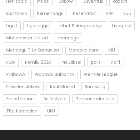
Hot Topic
inflasi
Jokowi
Juventus
kapolri
kbri tokyo
Kemendagri
Kesehatan
KPK
kpu
Liga 1
Liga Inggris
Lihat Selengkapnya
Liverpool
Manchester United
mendagri
Mendagri Tito Karnavian
Merdeka.com
MU
PDIP
Pemilu 2024
PN Jaksel
polisi
Polri
Prabowo
Prabowo Subianto
Premier League
Presiden Jokowi
Real Madrid
Samsung
Smartphone
Sri Mulyani
Timnas Indonesia
Tito Karnavian
UNJ