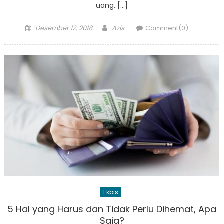
uang. […]
Posted
Author
Desember 12, 2018
Azis
Comment(0)
on
Ekbis
5 Hal yang Harus dan Tidak Perlu Dihemat, Apa
Saja?