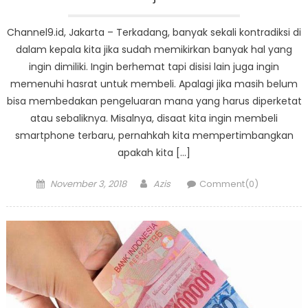
Channel9.id, Jakarta – Terkadang, banyak sekali kontradiksi di
dalam kepala kita jika sudah memikirkan banyak hal yang
ingin dimiliki. Ingin berhemat tapi disisi lain juga ingin
memenuhi hasrat untuk membeli. Apalagi jika masih belum
bisa membedakan pengeluaran mana yang harus diperketat
atau sebaliknya. Misalnya, disaat kita ingin membeli
smartphone terbaru, pernahkah kita mempertimbangkan
apakah kita […]
Posted
Author
November 3, 2018
Azis
Comment(0)
on