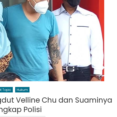
t Topic
Hukum
dut Velline Chu dan Suaminya
ngkap Polisi