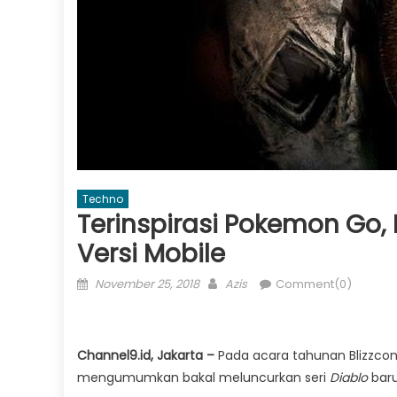
Techno
Terinspirasi Pokemon Go, B
Versi Mobile
Posted
Author
November 25, 2018
Azis
Comment(0)
on
Channel9.id, Jakarta –
Pada acara tahunan Blizzcon
mengumumkan bakal meluncurkan seri
Diablo
baru