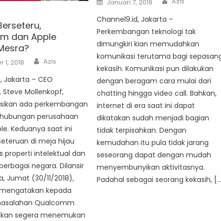
Azis
Januari 7, 2019
on
Channel9.id, Jakarta –
erseteru,
Perkembangan teknologi tak
m dan Apple
dimungkiri kian memudahkan
Mesra?
komunikasi terutama bagi sepasan
Author
Azis
 1, 2018
kekasih. Komunikasi pun dilakukan
, Jakarta – CEO
dengan beragam cara mulai dari
Steve Mollenkopf,
chatting hingga video call. Bahkan,
sikan ada perkembangan
internet di era saat ini dapat
 hubungan perusahaan
dikatakan sudah menjadi bagian
e. Keduanya saat ini
tidak terpisahkan. Dengan
seteruan di meja hijau
kemudahan itu pula tidak jarang
s properti intelektual dan
seseorang dapat dengan mudah
 berbagai negara. Dilansir
menyembunyikan aktivitasnya.
, Jumat (30/11/2018),
Padahal sebagai seorang kekasih, […
 mengatakan kepada
masalahan Qualcomm
 akan segera menemukan