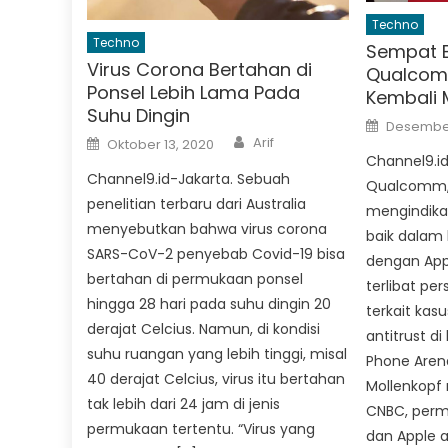
Techno
Techno
Sempat B
Virus Corona Bertahan di
Qualcom
Ponsel Lebih Lama Pada
Kembali 
Suhu Dingin
Posted
Desember
on
Author
Posted
Arif
Oktober 13, 2020
on
Channel9.id
Channel9.id-Jakarta. Sebuah
Qualcomm, 
penelitian terbaru dari Australia
mengindika
menyebutkan bahwa virus corona
baik dalam
SARS-CoV-2 penyebab Covid-19 bisa
dengan Appl
bertahan di permukaan ponsel
terlibat per
hingga 28 hari pada suhu dingin 20
terkait kasu
derajat Celcius. Namun, di kondisi
antitrust di
suhu ruangan yang lebih tinggi, misal
Phone Arena
40 derajat Celcius, virus itu bertahan
Mollenkopf
tak lebih dari 24 jam di jenis
CNBC, per
permukaan tertentu. “Virus yang
dan Apple