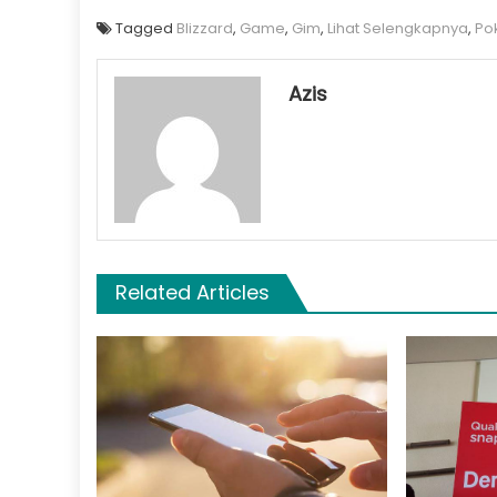
Tagged
Blizzard
,
Game
,
Gim
,
Lihat Selengkapnya
,
Po
Azis
Related Articles