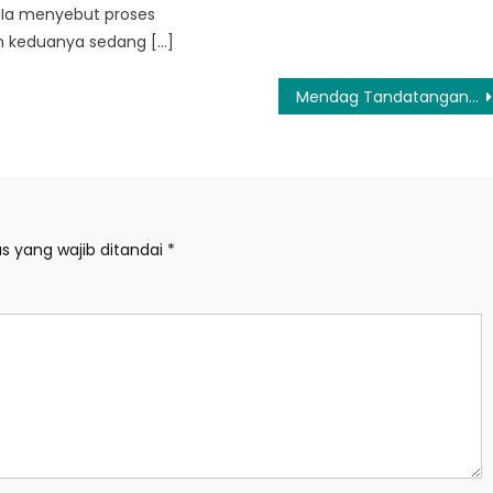
g. Ia menyebut proses
 keduanya sedang […]
Mendag Tandatangani Perjanjian Kerja Sama Perdagangan dengan Eropa
s yang wajib ditandai
*