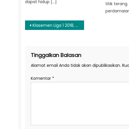
dapat hidup […]
titik teran
perdamaian
Navigasi
Klasemen Liga 1 2018, Persaingan Persija Jakarta dan PSM Makassar
pos
Tinggalkan Balasan
Alamat email Anda tidak akan dipublikasikan.
Rua
Komentar
*