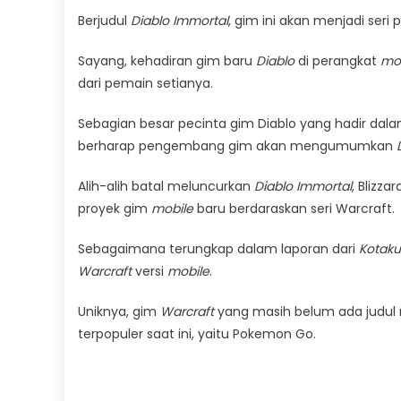
Berjudul
Diablo Immortal
, gim ini akan menjadi ser
Sayang, kehadiran gim baru
Diablo
di perangkat
mo
dari pemain setianya.
Sebagian besar pecinta gim Diablo yang hadir dal
berharap pengembang gim akan mengumumkan
Alih-alih batal meluncurkan
Diablo Immortal
, Blizz
proyek gim
mobile
baru berdaraskan seri Warcraft.
Sebagaimana terungkap dalam laporan dari
Kotaku
Warcraft
versi
mobile
.
Uniknya, gim
Warcraft
yang masih belum ada judul re
terpopuler saat ini, yaitu Pokemon Go.