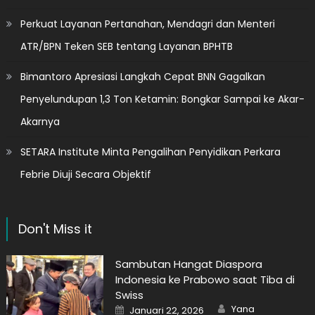
Perkuat Layanan Pertanahan, Mendagri dan Menteri
ATR/BPN Teken SEB tentang Layanan BPHTB
Bimantoro Apresiasi Langkah Cepat BNN Gagalkan
Penyelundupan 1,3 Ton Ketamin: Bongkar Sampai ke Akar-
Akarnya
SETARA Institute Minta Pengalihan Penyidikan Perkara
Febrie Diuji Secara Objektif
Don't Miss it
Sambutan Hangat Diaspora
Indonesia ke Prabowo saat Tiba di
Swiss
Author
Posted
Yana
Januari 22, 2026