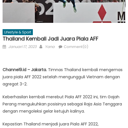
Lifestyle & Sport
Thailand Kembali Jadi Juara Piala AFF
Posted
Author
Januari 17, 2023
Yana
Comment(0)
on
Channel9.id – Jakarta.
Timnas Thailand kembali mengemas
juara piala AFF 2022 setelah mengungguli Vietnam dengan
agregat 3-2.
Keberhasilan kembali merebut Piala AFF 2022 ini, tim Gajah
Perang mengukuhkan posisinya sebagai Raja Asia Tenggara
dengan mengoleksi gelar ketujuh kalinya.
Kepastian Thailand menjadi juara Piala AFF 2022,