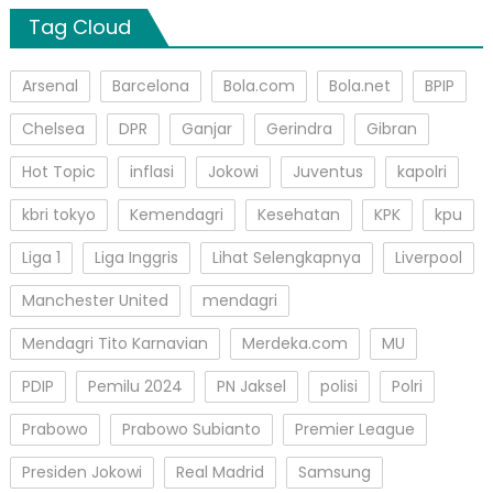
Tag Cloud
Arsenal
Barcelona
Bola.com
Bola.net
BPIP
Chelsea
DPR
Ganjar
Gerindra
Gibran
Hot Topic
inflasi
Jokowi
Juventus
kapolri
kbri tokyo
Kemendagri
Kesehatan
KPK
kpu
Liga 1
Liga Inggris
Lihat Selengkapnya
Liverpool
Manchester United
mendagri
Mendagri Tito Karnavian
Merdeka.com
MU
PDIP
Pemilu 2024
PN Jaksel
polisi
Polri
Prabowo
Prabowo Subianto
Premier League
Presiden Jokowi
Real Madrid
Samsung