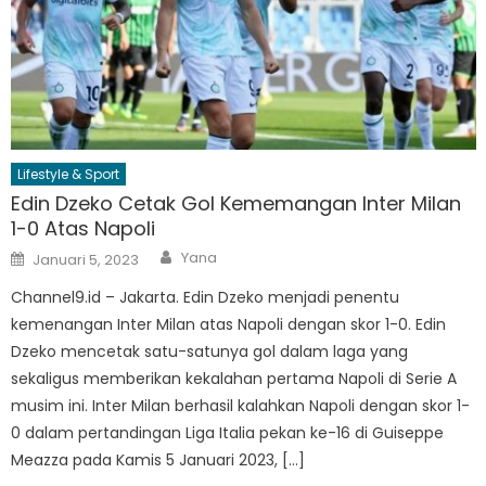
Lifestyle & Sport
Edin Dzeko Cetak Gol Kememangan Inter Milan
1-0 Atas Napoli
Author
Posted
Yana
Januari 5, 2023
on
Channel9.id – Jakarta. Edin Dzeko menjadi penentu
kemenangan Inter Milan atas Napoli dengan skor 1-0. Edin
Dzeko mencetak satu-satunya gol dalam laga yang
sekaligus memberikan kekalahan pertama Napoli di Serie A
musim ini. Inter Milan berhasil kalahkan Napoli dengan skor 1-
0 dalam pertandingan Liga Italia pekan ke-16 di Guiseppe
Meazza pada Kamis 5 Januari 2023, […]