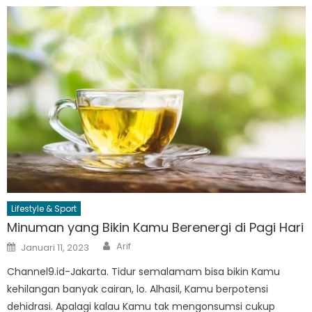
Lifestyle & Sport
Minuman yang Bikin Kamu Berenergi di Pagi Hari
Author
Posted
Arif
Januari 11, 2023
on
Channel9.id-Jakarta. Tidur semalamam bisa bikin Kamu
kehilangan banyak cairan, lo. Alhasil, Kamu berpotensi
dehidrasi. Apalagi kalau Kamu tak mengonsumsi cukup