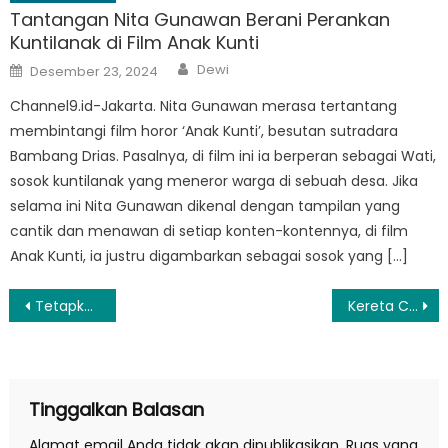
Tantangan Nita Gunawan Berani Perankan
Kuntilanak di Film Anak Kunti
Author
Posted
Dewi
Desember 23, 2024
on
Channel9.id-Jakarta. Nita Gunawan merasa tertantang
membintangi film horor ‘Anak Kunti’, besutan sutradara
Bambang Drias. Pasalnya, di film ini ia berperan sebagai Wati,
sosok kuntilanak yang meneror warga di sebuah desa. Jika
selama ini Nita Gunawan dikenal dengan tampilan yang
cantik dan menawan di setiap konten-kontennya, di film
Anak Kunti, ia justru digambarkan sebagai sosok yang […]
Navigasi
Tetapkan 17 Tersangka Peristiwa Bentrok di Morowali Utara, Kapolri: Kepolisian Akan Menindak Tegas
Kereta Cepat Jakarta – Bandung Integrasikan Ekonomi Dua Kota
pos
Tinggalkan Balasan
Alamat email Anda tidak akan dipublikasikan.
Ruas yang