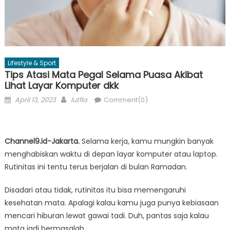
Lifestyle & Sport
Tips Atasi Mata Pegal Selama Puasa Akibat
Lihat Layar Komputer dkk
Posted
Author
April 13, 2023
lutfia
Comment(0)
on
Channel9.id-Jakarta.
Selama kerja, kamu mungkin banyak
menghabiskan waktu di depan layar komputer atau laptop.
Rutinitas ini tentu terus berjalan di bulan Ramadan.
Disadari atau tidak, rutinitas itu bisa memengaruhi
kesehatan mata. Apalagi kalau kamu juga punya kebiasaan
mencari hiburan lewat gawai tadi. Duh, pantas saja kalau
mata jadi bermasalah.