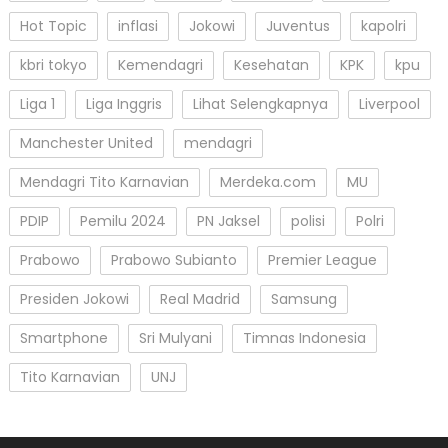
Hot Topic
inflasi
Jokowi
Juventus
kapolri
kbri tokyo
Kemendagri
Kesehatan
KPK
kpu
Liga 1
Liga Inggris
Lihat Selengkapnya
Liverpool
Manchester United
mendagri
Mendagri Tito Karnavian
Merdeka.com
MU
PDIP
Pemilu 2024
PN Jaksel
polisi
Polri
Prabowo
Prabowo Subianto
Premier League
Presiden Jokowi
Real Madrid
Samsung
Smartphone
Sri Mulyani
Timnas Indonesia
Tito Karnavian
UNJ