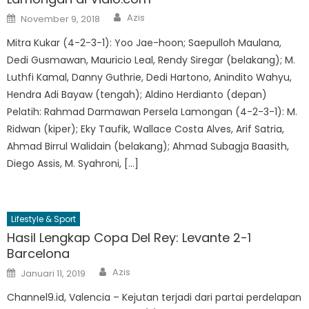
Author
Posted
Azis
November 9, 2018
on
Mitra Kukar (4-2-3-1): Yoo Jae-hoon; Saepulloh Maulana,
Dedi Gusmawan, Mauricio Leal, Rendy Siregar (belakang); M.
Luthfi Kamal, Danny Guthrie, Dedi Hartono, Anindito Wahyu,
Hendra Adi Bayaw (tengah); Aldino Herdianto (depan)
Pelatih: Rahmad Darmawan Persela Lamongan (4-2-3-1): M.
Ridwan (kiper); Eky Taufik, Wallace Costa Alves, Arif Satria,
Ahmad Birrul Walidain (belakang); Ahmad Subagja Baasith,
Diego Assis, M. Syahroni, […]
Lifestyle & Sport
Hasil Lengkap Copa Del Rey: Levante 2-1
Barcelona
Author
Posted
Azis
Januari 11, 2019
on
Channel9.id, Valencia – Kejutan terjadi dari partai perdelapan