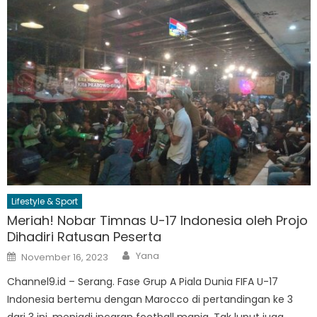
Lifestyle & Sport
Meriah! Nobar Timnas U-17 Indonesia oleh Projo
Dihadiri Ratusan Peserta
Author
Posted
Yana
November 16, 2023
on
Channel9.id – Serang. Fase Grup A Piala Dunia FIFA U-17
Indonesia bertemu dengan Marocco di pertandingan ke 3
dari 3 ini, menjadi incaran football mania. Tak luput juga