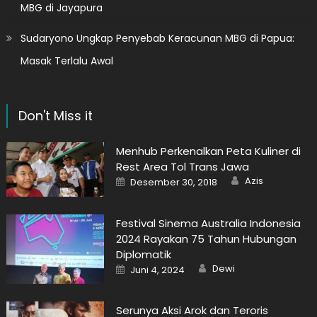
MBG di Jayapura
Sudaryono Ungkap Penyebab Keracunan MBG di Papua:
Masak Terlalu Awal
Don't Miss it
Menhub Perkenalkan Peta Kuliner di
Rest Area Tol Trans Jawa
Author
Posted
Azis
Desember 30, 2018
on
Festival Sinema Australia Indonesia
2024 Rayakan 75 Tahun Hubungan
Diplomatik
Author
Posted
Dewi
Juni 4, 2024
on
Serunya Aksi Arok dan Teroris