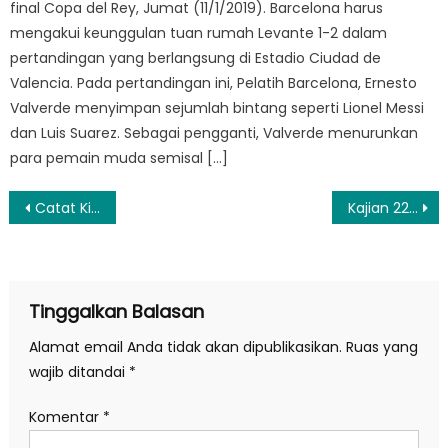
final Copa del Rey, Jumat (11/1/2019). Barcelona harus
mengakui keunggulan tuan rumah Levante 1-2 dalam
pertandingan yang berlangsung di Estadio Ciudad de
Valencia. Pada pertandingan ini, Pelatih Barcelona, Ernesto
Valverde menyimpan sejumlah bintang seperti Lionel Messi
dan Luis Suarez. Sebagai pengganti, Valverde menurunkan
para pemain muda semisal […]
Navigasi
Catat Kinerja Kinclong, Anggota DPR RI Apresiasi Semen Indonesia Group (SIG)
Kajian 22 Ramadhan 1444 H, Catatan Sang Da’i
pos
Tinggalkan Balasan
Alamat email Anda tidak akan dipublikasikan.
Ruas yang
wajib ditandai
*
Komentar
*