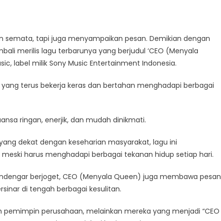
an semata, tapi juga menyampaikan pesan. Demikian dengan
mbali merilis lagu terbarunya yang berjudul ‘CEO (Menyala
, label milik Sony Music Entertainment Indonesia.
ka yang terus bekerja keras dan bertahan menghadapi berbagai
nsa ringan, enerjik, dan mudah dinikmati.
h yang dekat dengan keseharian masyarakat, lagu ini
eski harus menghadapi berbagai tekanan hidup setiap hari.
endengar berjoget, CEO (Menyala Queen) juga membawa pesan
sinar di tengah berbagai kesulitan.
ah pemimpin perusahaan, melainkan mereka yang menjadi “CEO