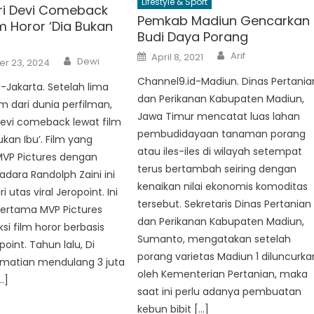
Lifestyle & Sport
ari Devi Comeback
Pemkab Madiun Gencarkan
m Horor ‘Dia Bukan
Budi Daya Porang
Author
Posted
Arif
April 8, 2021
Author
Dewi
on
r 23, 2024
Channel9.id-Madiun. Dinas Pertania
-Jakarta. Setelah lima
dan Perikanan Kabupaten Madiun,
 dari dunia perfilman,
Jawa Timur mencatat luas lahan
 Devi comeback lewat film
pembudidayaan tanaman porang
ukan Ibu’. Film yang
atau iles-iles di wilayah setempat
MVP Pictures dengan
terus bertambah seiring dengan
adara Randolph Zaini ini
kenaikan nilai ekonomis komoditas
i utas viral Jeropoint. Ini
tersebut. Sekretaris Dinas Pertanian
pertama MVP Pictures
dan Perikanan Kabupaten Madiun,
 film horor berbasis
Sumanto, mengatakan setelah
oint. Tahun lalu, Di
porang varietas Madiun 1 diluncurka
atian mendulang 3 juta
oleh Kementerian Pertanian, maka
…]
saat ini perlu adanya pembuatan
kebun bibit […]