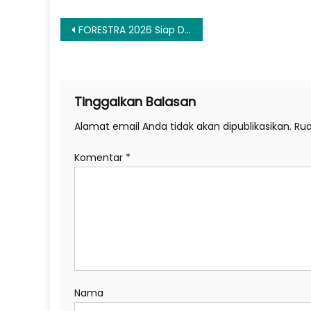
Navigasi
FORESTRA 2026 Siap Digelar, Umumkan Jajaran Penampil Pertama
pos
Tinggalkan Balasan
Alamat email Anda tidak akan dipublikasikan.
Rua
Komentar
*
Nama