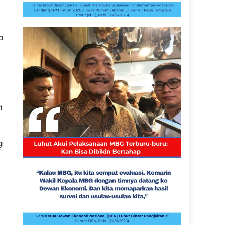
a
i
i