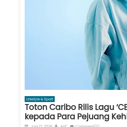
Lifestyle & Sport
Toton Caribo Rilis Lagu ‘
kepada Para Pejuang Ke
Posted
Author
Juni 12, 2026
Arif
Comment(0)