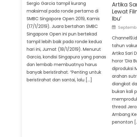
Sergio Garcia tampil kurang
Artika S
Lewat Fil
maksimal pada ronde pertama di
Ibu’
SMBC Singapore Open 2019, Kamis
Posted
(17/1/2019). Juara bertahan SMBC
Septembe
on
Singapore Open ini pun bertekad
Channel9.id
tampil lebih baik pada ronde kedua
tahun vakum
hari ini, Jumat (18/1/2019). Menurut
Artika Sari
Garcia, kondisi Singapura yang panas
horor ‘Dia B
dan lembab membuatnya harus
diproduksi 
banyak beristirahat. “Penting untuk
arahan sutr
beristirahat dan santai, lalu […]
diangkat dar
bukan kali 
memproduksi
thread Jerop
Ambang Kem
penonton [