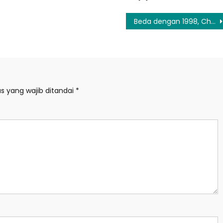
Beda dengan 1998, Chatib Nilai Ekonomi RI Kini Lebih Tahan Guncangan
s yang wajib ditandai
*