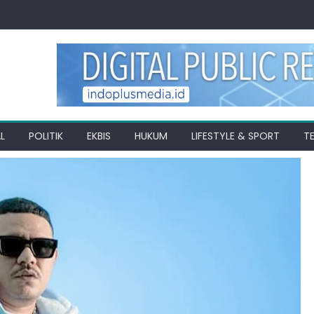
L
POLITIK
EKBIS
HUKUM
LIFESTYLE & SPORT
T