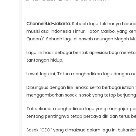
on
Channel9.id-Jakarta.
Sebuah lagu tak hanya hibur
musisi asal Indonesia Timur, Toton Caribo, yang ke
Queen)’. Sebuah lagu di bawah naungan Megah Music
Lagu ini hadir sebagai bentuk apresiasi bagi mere
tantangan hidup.
Lewat lagu ini, Toton menghadirkan lagu dengan nua
Dibungkus dengan lirik jenaka serta berbagai istila
menggambarkan sosok-sosok yang tetap berjuang m
Tak sekadar menghadirkan lagu yang mengajak p
tentang pentingnya tetap percaya diri dan terus ber
Sosok “CEO” yang dimaksud dalam lagu ini bukanl