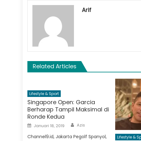
Arif
Related Articles
Lifestyle & Sport
Singapore Open: Garcia
Berharap Tampil Maksimal di
Ronde Kedua
Author
Posted
Azis
Januari 18, 2019
on
Channel9.id, Jakarta Pegolf Spanyol,
Lifestyle & S