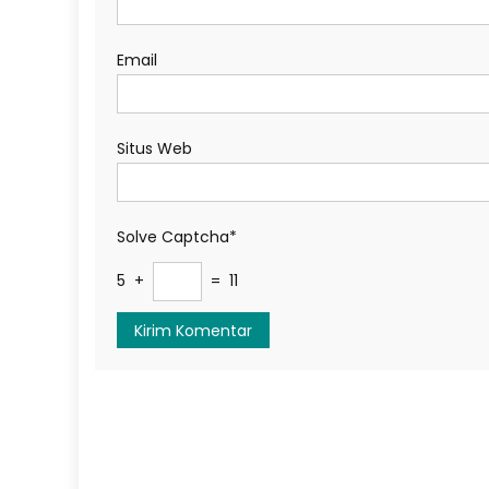
Email
Situs Web
Solve Captcha*
5 +
= 11