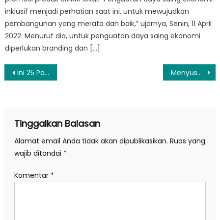
inklusif menjadi perhatian saat ini, untuk mewujudkan
pembangunan yang merata dan baik,” ujarnya, Senin, 11 April
2022. Menurut dia, untuk penguatan daya saing ekonomi
diperlukan branding dan […]
Navigasi
Ini 25 Password Terburuk 2018
Menyusul Egy Maulana Vikri, Bek Timnas Indonesia U-19 Trial ke Eropa
pos
Tinggalkan Balasan
Alamat email Anda tidak akan dipublikasikan.
Ruas yang
wajib ditandai
*
Komentar
*