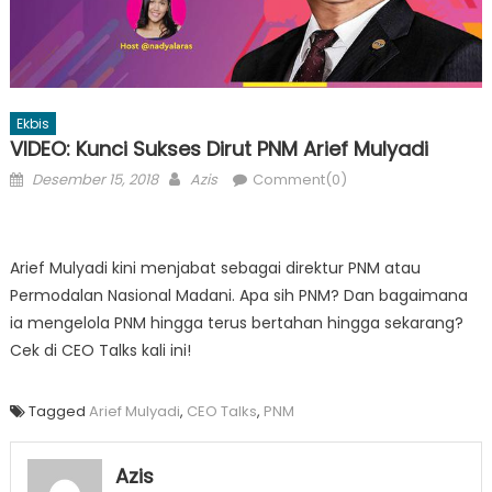
Ekbis
VIDEO: Kunci Sukses Dirut PNM Arief Mulyadi
Posted
Author
Desember 15, 2018
Azis
Comment(0)
on
Arief Mulyadi kini menjabat sebagai direktur PNM atau
Permodalan Nasional Madani. Apa sih PNM? Dan bagaimana
ia mengelola PNM hingga terus bertahan hingga sekarang?
Cek di CEO Talks kali ini!
Tagged
Arief Mulyadi
,
CEO Talks
,
PNM
Azis