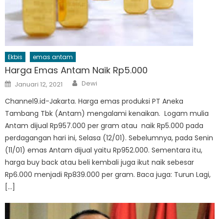
Ekbis
emas antam
Harga Emas Antam Naik Rp5.000
Author
Posted
Dewi
Januari 12, 2021
on
Channel9.id-Jakarta. Harga emas produksi PT Aneka
Tambang Tbk (Antam) mengalami kenaikan. Logam mulia
Antam dijual Rp957.000 per gram atau naik Rp5.000 pada
perdagangan hari ini, Selasa (12/01). Sebelumnya, pada Senin
(11/01) emas Antam dijual yaitu Rp952.000. Sementara itu,
harga buy back atau beli kembali juga ikut naik sebesar
Rp6.000 menjadi Rp839.000 per gram. Baca juga: Turun Lagi,
[…]