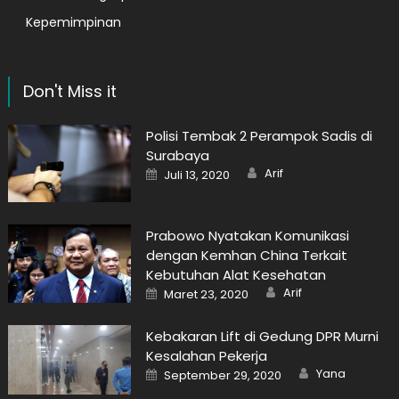
Kepemimpinan
Don't Miss it
Polisi Tembak 2 Perampok Sadis di
Surabaya
Author
Posted
Arif
Juli 13, 2020
on
Prabowo Nyatakan Komunikasi
dengan Kemhan China Terkait
Kebutuhan Alat Kesehatan
Author
Posted
Arif
Maret 23, 2020
on
Kebakaran Lift di Gedung DPR Murni
Kesalahan Pekerja
Author
Posted
Yana
September 29, 2020
on