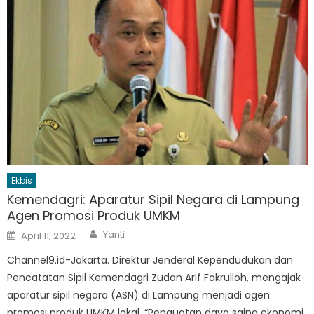
Ekbis
Kemendagri: Aparatur Sipil Negara di Lampung
Agen Promosi Produk UMKM
Author
Posted
Yanti
April 11, 2022
on
Channel9.id-Jakarta. Direktur Jenderal Kependudukan dan
Pencatatan Sipil Kemendagri Zudan Arif Fakrulloh, mengajak
aparatur sipil negara (ASN) di Lampung menjadi agen
promosi produk UMKM lokal. “Penguatan daya saing ekonomi