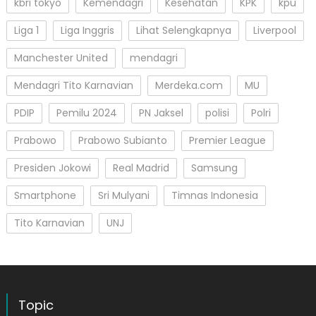
kbri tokyo
Kemendagri
Kesehatan
KPK
kpu
Liga 1
Liga Inggris
Lihat Selengkapnya
Liverpool
Manchester United
mendagri
Mendagri Tito Karnavian
Merdeka.com
MU
PDIP
Pemilu 2024
PN Jaksel
polisi
Polri
Prabowo
Prabowo Subianto
Premier League
Presiden Jokowi
Real Madrid
Samsung
Smartphone
Sri Mulyani
Timnas Indonesia
Tito Karnavian
UNJ
Topic