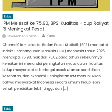
Ekbis
IPM Melesat ke 75,90, BPS: Kualitas Hidup Rakyat
RI Meningkat Pesat
Author
Posted
Yana
November 6, 2025
on
Channel9.id – Jakarta. Badan Pusat Statistik (BPS) mencatat
Indeks Pembangunan Manusia (IPM) Indonesia tahun 2025
mencapai 75,90, naik dari 75,02 pada tahun sebelumnya.
Kenaikan ini menandai peningkatan nyata dalam kualitas
hidup masyarakat di berbagai aspek utama: pendidikan,
kesehatan, dan ekonomi. Peningkatan IPM menunjukkan
bahwa masyarakat Indonesia secara umum hidup lebih
sehat, pendidikan lebih tinggi, dan […]
Ekbis