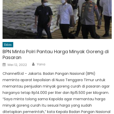
Ekbis
BPN Minta Polri Pantau Harga Minyak Goreng di
Pasaran
Author
Posted
Yana
Mei 12, 2022
on
Channel9.id – Jakarta. Badan Pangan Nasional (BPN)
meminta aparat kepolisian di Nusa Tenggara Timur untuk
memantau penjualan minyak goreng curah di pasaran agar
harganya tetap Rp14.000 per liter dan Rp15.500 per kilogram.
“Saya minta tolong sama Kapolda agar memantau harga
minyak goreng curah itu sesuai harga yang sudah
ditetapkan pemerintah,” kata Kepala Badan Pangan Nasional