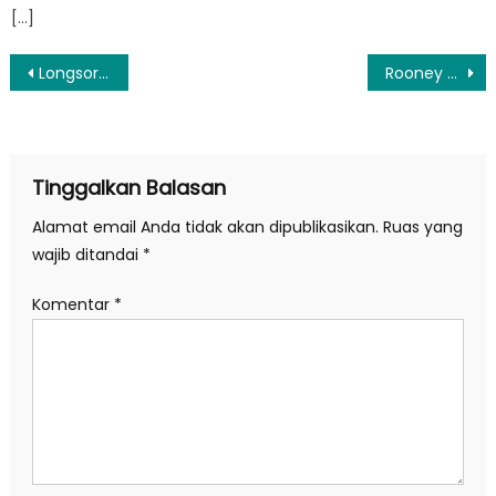
[…]
Navigasi
Longsor Tubuh Anak Krakatau Diduga Picu Tsunami
Rooney Tak Rela Liverpool Juara Liga Inggris
pos
Tinggalkan Balasan
Alamat email Anda tidak akan dipublikasikan.
Ruas yang
wajib ditandai
*
Komentar
*