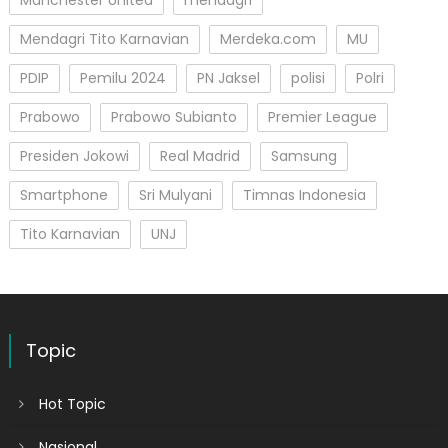
Mendagri Tito Karnavian
Merdeka.com
MU
PDIP
Pemilu 2024
PN Jaksel
polisi
Polri
Prabowo
Prabowo Subianto
Premier League
Presiden Jokowi
Real Madrid
Samsung
Smartphone
Sri Mulyani
Timnas Indonesia
Tito Karnavian
UNJ
Topic
Hot Topic
Nasional