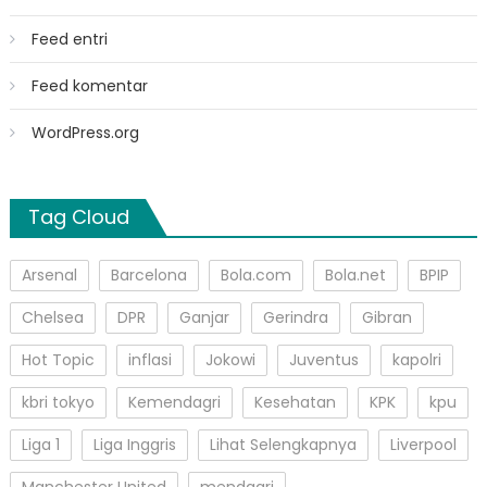
Feed entri
Feed komentar
WordPress.org
Tag Cloud
Arsenal
Barcelona
Bola.com
Bola.net
BPIP
Chelsea
DPR
Ganjar
Gerindra
Gibran
Hot Topic
inflasi
Jokowi
Juventus
kapolri
kbri tokyo
Kemendagri
Kesehatan
KPK
kpu
Liga 1
Liga Inggris
Lihat Selengkapnya
Liverpool
Manchester United
mendagri