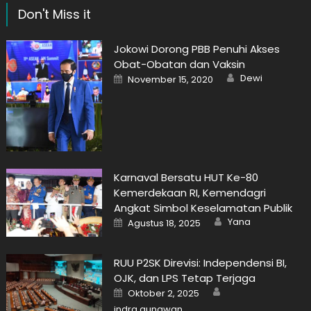
Don't Miss it
Jokowi Dorong PBB Penuhi Akses
Obat-Obatan dan Vaksin
Author
Posted
Dewi
November 15, 2020
on
Karnaval Bersatu HUT Ke-80
Kemerdekaan RI, Kemendagri
Angkat Simbol Keselamatan Publik
Author
Posted
Yana
Agustus 18, 2025
on
RUU P2SK Direvisi: Independensi BI,
OJK, dan LPS Tetap Terjaga
Author
Posted
Oktober 2, 2025
on
indra gunawan