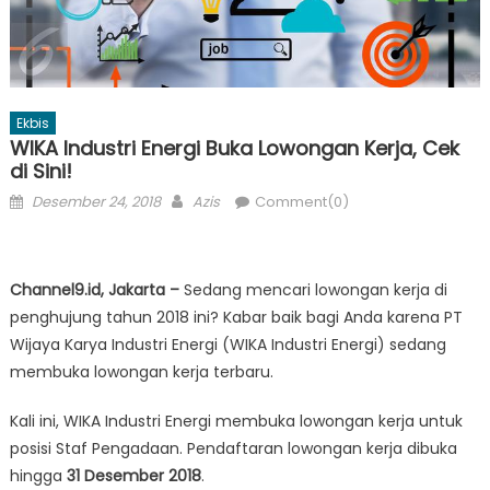
Ekbis
WIKA Industri Energi Buka Lowongan Kerja, Cek
di Sini!
Posted
Author
Desember 24, 2018
Azis
Comment(0)
on
Channel9.id, Jakarta –
Sedang mencari lowongan kerja di
penghujung tahun 2018 ini? Kabar baik bagi Anda karena PT
Wijaya Karya Industri Energi (WIKA Industri Energi) sedang
membuka lowongan kerja terbaru.
Kali ini, WIKA Industri Energi membuka lowongan kerja untuk
posisi Staf Pengadaan. Pendaftaran lowongan kerja dibuka
hingga
31 Desember 2018
.