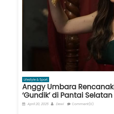
Lifestyle & Sport
Anggy Umbara Rencanakan R
‘Gundik’ di Pantai Selatan
Posted
Author
April 20, 2025
Dewi
Comment(0)
on