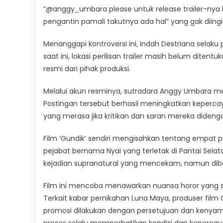
“@anggy_umbara please untuk release trailer-nya l
pengantin pamali takutnya ada hal” yang gak diingin
Menanggapi kontroversi ini, Indah Destriana selaku
saat ini, lokasi perilisan trailer masih belum dit
resmi dari pihak produksi.
Melalui akun resminya, sutradara Anggy Umbara memp
Postingan tersebut berhasil meningkatkan keperc
yang merasa jika kritikan dan saran mereka didenga
Film ‘Gundik’ sendiri mengisahkan tentang empat 
pejabat bernama Nyai yang terletak di Pantai Sela
kejadian supranatural yang mencekam, namun dib
Film ini mencoba menawarkan nuansa horor yang se
Terkait kabar pernikahan Luna Maya, produser film
promosi dilakukan dengan persetujuan dan kenyam
proses selalu memperhatikan kondisi dan kepercayaa