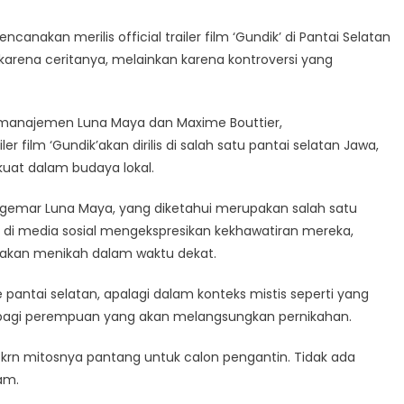
nakan merilis official trailer film ‘Gundik’ di Pantai Selatan
arena ceritanya, melainkan karena kontroversi yang
n manajemen Luna Maya dan Maxime Bouttier,
film ‘Gundik’akan dirilis di salah satu pantai selatan Jawa,
 kuat dalam budaya lokal.
ggemar Luna Maya, yang diketahui merupakan salah satu
 di media sosial mengekspresikan kekhawatiran mereka,
 akan menikah dalam waktu dekat.
ntai selatan, apalagi dalam konteks mistis seperti yang
 bagi perempuan yang akan melangsungkan pernikahan.
, krn mitosnya pantang untuk calon pengantin. Tidak ada
ram.