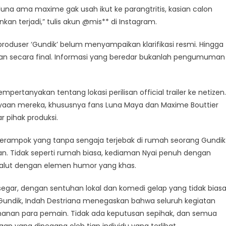
una ama maxime gak usah ikut ke parangtritis, kasian calon
kan terjadi,” tulis akun @mis** di Instagram.
 produser ‘Gundik’ belum menyampaikan klarifikasi resmi. Hingga
entukan secara final. Informasi yang beredar bukanlah pengumuman
ertanyakan tentang lokasi perilisan official trailer ke netizen.
ayaan mereka, khususnya fans Luna Maya dan Maxime Bouttier
r pihak produksi.
perampok yang tanpa sengaja terjebak di rumah seorang Gundik
tan. Tidak seperti rumah biasa, kediaman Nyai penuh dengan
alut dengan elemen humor yang khas.
gar, dengan sentuhan lokal dan komedi gelap yang tidak biasa
 Gundik, Indah Destriana menegaskan bahwa seluruh kegiatan
anan para pemain. Tidak ada keputusan sepihak, dan semua
n yang dipegang oleh tiap individu yang terlibat.