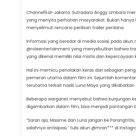
Channel9.id-Jakarta. Sutradara Anggy Umbara merenca
yang menyita perhatian masyarakat. Bukan hanya k
menyelimuti rencana perilisan trailer perdana.
Informasi yang beredar di media sosial, pada aku
@roleentertainment yang menyebutkan bahwa trailer 
yang dikenal memiliki nilai mistis dan kepercayaan
Hal ini memicu penolakan keras dari sebagian pen
pemeran utama dalam film ini. Sejumlah komentar
terutama terkait nasib Luna Maya yang dikabarkan
Beberapa warganet menyebut bahwa kunjungan ke pa
digambarkan dalam film, bisa menjadi pantangan
“Saran aja, Maxime dan Luna jangan ke Parangtritis
salahnya antisipasi,” tulis akun @mran*** di Instag