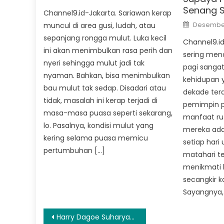
Senang S
Channel9.id-Jakarta. Sariawan kerap
Posted
Desember
muncul di area gusi, ludah, atau
on
sepanjang rongga mulut. Luka kecil
Channel9.id
ini akan menimbulkan rasa perih dan
sering men
nyeri sehingga mulut jadi tak
pagi sangat
nyaman. Bahkan, bisa menimbulkan
kehidupan y
bau mulut tak sedap. Disadari atau
dekade tera
tidak, masalah ini kerap terjadi di
pemimpin 
masa-masa puasa seperti sekarang,
manfaat ruti
lo. Pasalnya, kondisi mulut yang
mereka ada
kering selama puasa memicu
setiap hari
pertumbuhan […]
matahari te
menikmati 
secangkir 
Sayangnya, 
Navigasi
Harry Dagoe Suharyadi Garap Film ‘Terikat Jalan Setan’ tentang Pesugihan