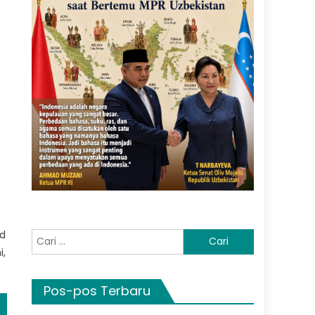
ed
Cari
i,
untuk:
Pos-pos Terbaru