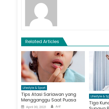
Related Articles
Lifestyle & Sport
Tips Atasi Sariawan yang
Lifestyle & S
Mengganggu Saat Puasa
Tiga Kunc
Author
Posted
Arif
April 30, 2021
Supaya P
on