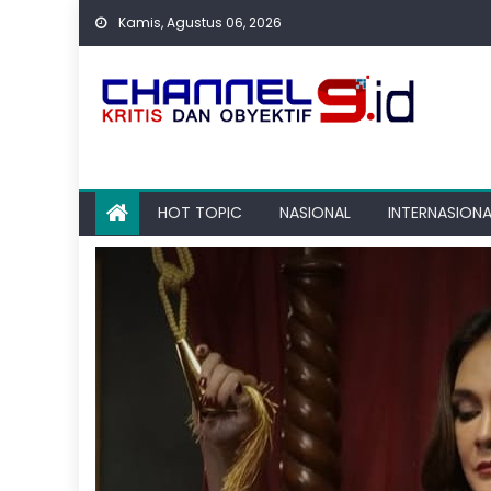
Skip
Kamis, Agustus 06, 2026
to
content
HOT TOPIC
NASIONAL
INTERNASIONA