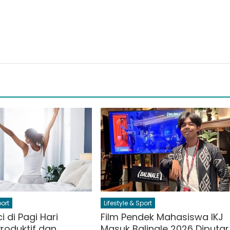
port
Lifestyle & Sport
i di Pagi Hari
Film Pendek Mahasiswa IKJ
roduktif dan
Masuk Balinale 2026 Diputar