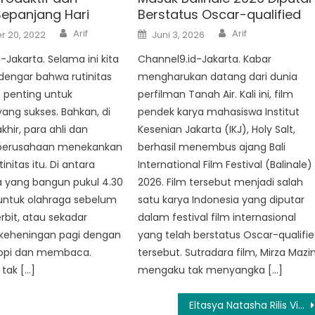
epanjang Hari
Berstatus Oscar-qualified
Author
Author
Posted
Arif
Arif
 20, 2022
Juni 3, 2026
on
-Jakarta. Selama ini kita
Channel9.id-Jakarta. Kabar
dengar bahwa rutinitas
mengharukan datang dari dunia
 penting untuk
perfilman Tanah Air. Kali ini, film
ang sukses. Bahkan, di
pendek karya mahasiswa Institut
khir, para ahli dan
Kesenian Jakarta (IKJ), Holy Salt,
perusahaan menekankan
berhasil menembus ajang Bali
nitas itu. Di antara
International Film Festival (Balinale)
 yang bangun pukul 4.30
2026. Film tersebut menjadi salah
 untuk olahraga sebelum
satu karya Indonesia yang diputar
rbit, atau sekadar
dalam festival film internasional
keheningan pagi dengan
yang telah berstatus Oscar-qualifi
kopi dan membaca.
tersebut. Sutradara film, Mirza Mazin
tak […]
mengaku tak menyangka […]
Eltasya Natasha Rilis Video Musik ‘Terpatri tentang Sosial Media sebagai Standar Hubungan