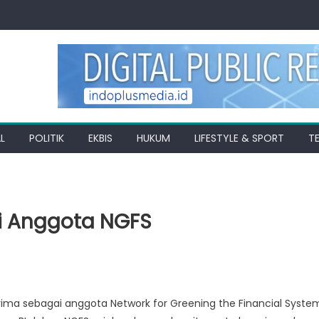
L
POLITIK
EKBIS
HUKUM
LIFESTYLE & SPORT
T
di Anggota NGFS
erima sebagai anggota Network for Greening the Financial Syste