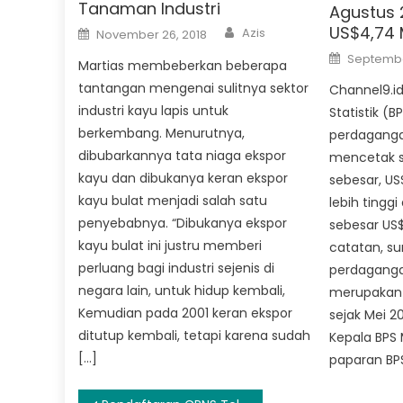
Tanaman Industri
Agustus 
Author
Posted
US$4,74 M
Azis
November 26, 2018
on
Posted
September
Martias membeberkan beberapa
on
tantangan mengenai sulitnya sektor
Channel9.id
industri kayu lapis untuk
Statistik (
berkembang. Menurutnya,
perdaganga
dibubarkannya tata niaga ekspor
mencetak s
kayu dan dibukanya keran ekspor
sebesar, US$
kayu bulat menjadi salah satu
lebih tinggi 
penyebabnya. “Dibukanya ekspor
sebesar US$
kayu bulat ini justru memberi
catatan, su
perluang bagi industri sejenis di
perdagangan
negara lain, untuk hidup kembali,
merupakan s
Kemudian pada 2001 keran ekspor
sejak Mei 2
ditutup kembali, tetapi karena sudah
Kepala BPS
[…]
paparan BPS