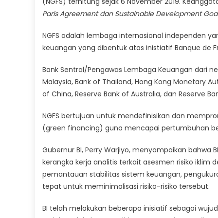
(NGFS) terhitung sejak 6 November 2019. Keanggo
Paris Agreement dan Sustainable Development Goa
NGFS adalah lembaga internasional independen y
keuangan yang dibentuk atas inistiatif Banque de
Bank Sentral/Pengawas Lembaga Keuangan dari neg
Malaysia, Bank of Thailand, Hong Kong Monetary Aut
of China, Reserve Bank of Australia, dan Reserve Ba
NGFS bertujuan untuk mendefinisikan dan mempromo
(green financing) guna mencapai pertumbuhan be
Gubernur BI, Perry Warjiyo, menyampaikan bahwa
kerangka kerja analitis terkait asesmen risiko iklim
pemantauan stabilitas sistem keuangan, pengukur
tepat untuk meminimalisasi risiko-risiko tersebut.
BI telah melakukan beberapa inisiatif sebagai wu