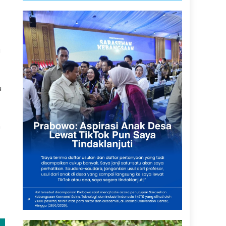
a
u
n