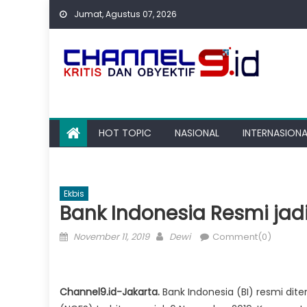
Skip
Jumat, Agustus 07, 2026
to
content
HOT TOPIC
NASIONAL
INTERNASIONA
Ekbis
Bank Indonesia Resmi ja
Posted
Author
November 11, 2019
Dewi
Comment(0)
on
Channel9.id-Jakarta.
Bank Indonesia (BI) resmi dit