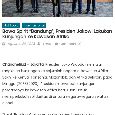
Hot Topic
Internasional
Bawa Spirit “Bandung”, Presiden Jokowi Lakukan
Kunjungan ke Kawasan Afrika
Posted
Author
Agustus 20, 2023
Yana
Comment(0)
on
Chananel9.id – Jakarta.
Presiden Joko Widodo memulai
rangkaian kunjungan ke sejumlah negara di kawasan Afrika,
yakni ke Kenya, Tanzania, Mozambik, dan Afrika Selatan, pada
Minggu (20/8/2023). Presiden menyebut kunjungan
perdananya ke kawasan Afrika bertujuan untuk
memperkokoh solidaritas di antara negara-negara selatan
global.
“Spirit ‘Bandung’ inilah yang akan saya bawa dalam