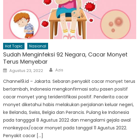
Hot Topic
Nasional
Sudah Menginfeksi 92 Negara, Cacar Monyet
Terus Menyebar
Author
Posted
Azis
Agustus 23, 2022
on
Channel9.id – Jakarta. Sebaran penyakit cacar monyet terus
bertambah, Indonesia mengkonfirmasi satu pasen positif
cacar monyet yang teridentifikasi positif. Penderita cacar
monyet diketahui habis melakukan perjalanan keluar negeri,
ke Belanda, Swiss, Belgia dan Perancis. Pulang ke Indonesia
pada tangggal 8 Agustus 2022 dan mengalami gejala awal
monkeypox/cacar monyet pada tanggal 11 Agustus 2022.
Penyakit cacar […]