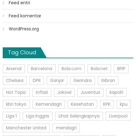
Feed entri
Feed komentar
WordPress.org
Tag Cloud
Arsenal
Barcelona
Bola.com
Bola.net
BPIP
Chelsea
DPR
Ganjar
Gerindra
Gibran
Hot Topic
inflasi
Jokowi
Juventus
kapolri
kbri tokyo
Kemendagri
Kesehatan
KPK
kpu
Liga 1
Liga Inggris
Lihat Selengkapnya
Liverpool
Manchester United
mendagri