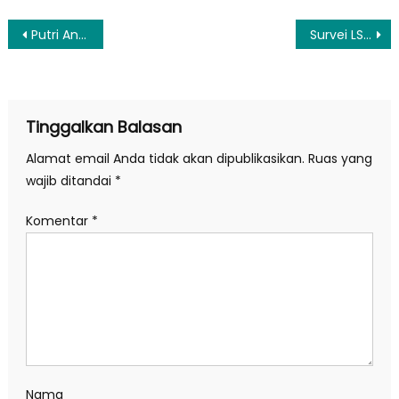
Navigasi
Putri Andre Rosiade Nikah di Jepang, Erick Thohir dan Sufmi Dasco Jadi Saksi
Survei LSI: 88,7% Publik Puas atas Kinerja Erick Thohir
pos
Tinggalkan Balasan
Alamat email Anda tidak akan dipublikasikan.
Ruas yang
wajib ditandai
*
Komentar
*
Nama