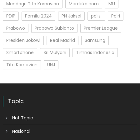
Mendagri Tito Karnavian
Merdeka.com
MU
PDIP
Pemilu 2024
PN Jaksel
polisi
Polri
Prabowo
Prabowo Subianto
Premier League
Presiden Jokowi
Real Madrid
Samsung
Smartphone
Sri Mulyani
Timnas Indonesia
Tito Karnavian
UNJ
Topic
Hot Topic
Nasional