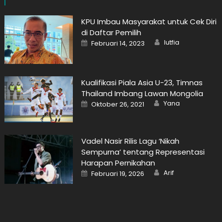
KPU Imbau Masyarakat untuk Cek Diri
di Daftar Pemilih
Author
Posted
lutfia
Februari 14, 2023
on
Kualifikasi Piala Asia U-23, Timnas
Thailand Imbang Lawan Mongolia
Author
Posted
Yana
Oktober 26, 2021
on
Vadel Nasir Rilis Lagu ‘Nikah
Sempurna’ tentang Representasi
Harapan Pernikahan
Author
Posted
Arif
Februari 19, 2026
on