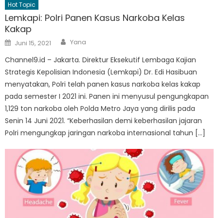
Hot Topic
Lemkapi: Polri Panen Kasus Narkoba Kelas
Kakap
Author
Posted
Yana
Juni 15, 2021
on
Channel9.id – Jakarta. Direktur Eksekutif Lembaga Kajian
Strategis Kepolisian Indonesia (Lemkapi) Dr. Edi Hasibuan
menyatakan, Polri telah panen kasus narkoba kelas kakap
pada semester I 2021 ini. Panen ini menyusul pengungkapan
1,129 ton narkoba oleh Polda Metro Jaya yang dirilis pada
Senin 14 Juni 2021. “Keberhasilan demi keberhasilan jajaran
Polri mengungkap jaringan narkoba internasional tahun […]