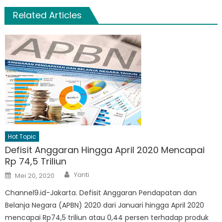
Related Articles
Hot Topic
Defisit Anggaran Hingga April 2020 Mencapai
Rp 74,5 Triliun
Author
Posted
Yanti
Mei 20, 2020
on
Channel9.id-Jakarta. Defisit Anggaran Pendapatan dan
Belanja Negara (APBN) 2020 dari Januari hingga April 2020
mencapai Rp74,5 triliun atau 0,44 persen terhadap produk