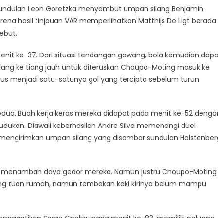
 sundulan Leon Goretzka menyambut umpan silang Benjamin
arena hasil tinjauan VAR memperlihatkan Matthijs De Ligt berada
sebut.
 ke-37. Dari situasi tendangan gawang, bola kemudian dapa
lang ke tiang jauh untuk diteruskan Choupo-Moting masuk ke
ligus menjadi satu-satunya gol yang tercipta sebelum turun
edua. Buah kerja keras mereka didapat pada menit ke-52 denga
dukan. Diawali keberhasilan Andre Silva memenangi duel
n mengirimkan umpan silang yang disambar sundulan Halstenber
k menambah daya gedor mereka. Namun justru Choupo-Moting
g tuan rumah, namun tembakan kaki kirinya belum mampu
nggantikan Serge Gnabry pada menit ke-83, memiliki peluang