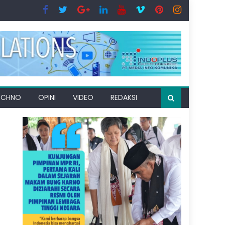
ECHNO
OPINI
VIDEO
REDAKSI