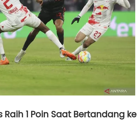
 Raih 1 Poin Saat Bertandang ke