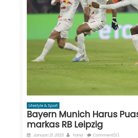
Lifestyle & Sport
Bayern Munich Harus Puas
markas RB Leipzig
Posted
Author
Januari 21, 2023
Yana
Comment(0)