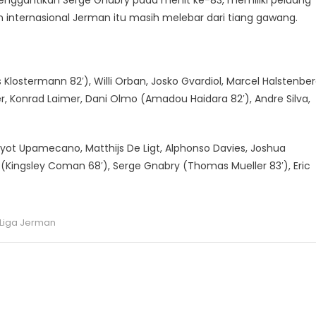
 internasional Jerman itu masih melebar dari tiang gawang.
Klostermann 82′), Willi Orban, Josko Gvardiol, Marcel Halstenbe
er, Konrad Laimer, Dani Olmo (Amadou Haidara 82′), Andre Silva,
ot Upamecano, Matthijs De Ligt, Alphonso Davies, Joshua
(Kingsley Coman 68′), Serge Gnabry (Thomas Mueller 83′), Eric
Liga Jerman