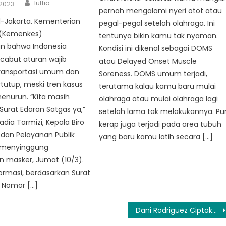
Author
lutfia
 2023
pernah mengalami nyeri otot atau
d-Jakarta. Kementerian
pegal-pegal setelah olahraga. Ini
 (Kemenkes)
tentunya bikin kamu tak nyaman.
n bahwa Indonesia
Kondisi ini dikenal sebagai DOMS
abut aturan wajib
atau Delayed Onset Muscle
transportasi umum dan
Soreness. DOMS umum terjadi,
tutup, meski tren kasus
terutama kalau kamu baru mulai
enurun. “Kita masih
olahraga atau mulai olahraga lagi
Surat Edaran Satgas ya,”
setelah lama tak melakukannya. Pu
 Nadia Tarmizi, Kepala Biro
kerap juga terjadi pada area tubuh
dan Pelayanan Publik
yang baru kamu latih secara […]
 menyinggung
 masker, Jumat (10/3).
ormasi, berdasarkan Surat
 Nomor […]
Dani Rodriguez Ciptakan 1 Gol Kemenangan 1 Malorca Vs 0 Celta Vigo