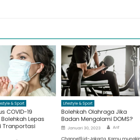
festyle & Sport
Lifestyle & Sport
us COVID-19
Bolehkah Olahraga Jika
 Bolehkah Lepas
Badan Mengalami DOMS?
i Tranportasi
Author
Posted
Arif
Januari 30, 2023
on
Channel9.id-Jakarta. Kamu mungki