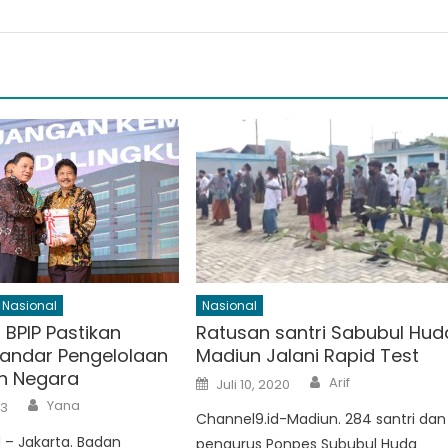
Nasional
Nasional
 BPIP Pastikan
Ratusan santri Sabubul Hud
tandar Pengelolaan
Madiun Jalani Rapid Test
n Negara
Author
Posted
Arif
Juli 10, 2020
on
Author
Yana
23
Channel9.id-Madiun. 284 santri dan
 – Jakarta. Badan
pengurus Ponpes Sububul Huda