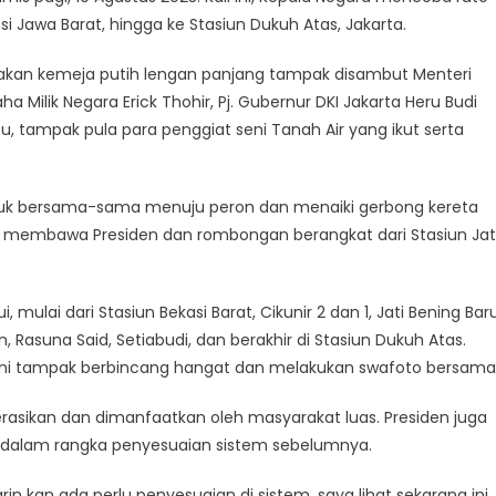
nsi Jawa Barat, hingga ke Stasiun Dukuh Atas, Jakarta.
nakan kemeja putih lengan panjang tampak disambut Menteri
Milik Negara Erick Thohir, Pj. Gubernur DKI Jakarta Heru Budi
itu, tampak pula para penggiat seni Tanah Air yang ikut serta
tuk bersama-sama menuju peron dan menaiki gerbong kereta
g membawa Presiden dan rombongan berangkat dari Stasiun Jat
, mulai dari Stasiun Bekasi Barat, Cikunir 2 dan 1, Jati Bening Baru
, Rasuna Said, Setiabudi, dan berakhir di Stasiun Dukuh Atas.
seni tampak berbincang hangat dan melakukan swafoto bersama
rasikan dan dimanfaatkan oleh masyarakat luas. Presiden juga
an dalam rangka penyesuaian sistem sebelumnya.
arin kan ada perlu penyesuaian di sistem, saya lihat sekarang ini