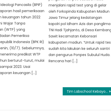
deologi Pancasila (BPIP)
menjalani rapid test yang di gelar
aporan hasil pemeriksaan
oleh Forkopinda Kabupaten Madiun
an keuangan tahun 2022
Jawa Timur jelang kedatangan
ni Wajar Tanpa
kapolri pol Idham Azis dan panglima
an (WTP) yang
TNI Hadi Tjahjanto, di Desa Kemban
 Badan Pemeriksa
Sawit kecamatan Kebonsari
publik Indonesia (BPK RI)
kabupaten madiun. “Untuk rapid tes
 Senin, (10/7). Sebelumnya,
sudah kita lakukan ke seluruh santri
 menerima predikat WTP
dan pengurus Ponpes Subulul Huda.
hun berturut-turut, mulai
Rencana hari […]
sampai 2023. Usai
aporan keuangan […]
Tim Labschool Kebayoran Raih Perhargaan Tertinggi di Festival Rimini, Italia