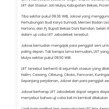
LRT dari Stasiun Jati Mulya, Kabupaten Bekasi, Provi
Tiba sekitar pukul 08.36 WIB, Jokowi yang menggu
Perhubungan Budi Karya Sumadi, Menteri Badan Usaha 
Hartono, dan Pj. Bupati Bekasi Dani Ramdan. Selain 
dalam uji coba LRT Jabodebek tersebut.
Jokowi kemudian mengajak para penggiat seni un
paling depan. Tak berapa lama kemudian, LRT yan
Mulya sekitar pukul 08.50 WIB.
LRT tersebut berhenti di sejumlah stasiun yang dilalui
Halim, Cawang, Ciliwung, Cikoko, Pancoran, Kuningan
Sepanjang perjalanan, Jokowi dan para penggiat 
Jokowi berharap LRT Jabodebek dapat segera diope
menyebut bahwa uji coba kali ini kembali dilakuk
“Jadi ingin melihat lagi, mencoba lagi LRT kita. Kem