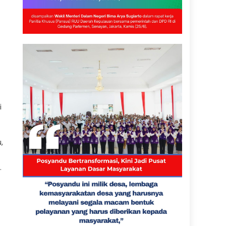
i
,
.