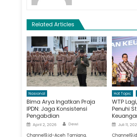
Related Articles
Nasional
Hot Topic
Bima Arya Ingatkan Praja
WTP Lagi,
IPDN: Jaga Konsistensi
Penuhi S
Pengabdian
Keuanga
Author
Posted
Posted
Dewi
April 2, 2026
Juli 11, 20
on
on
Channel9.id-Aceh Tamiang.
Channel9.id