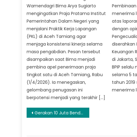
Wamendagri Bima Arya Sugiarto
Pembinaan I
mengingatkan Praja Pratama Institut
menerima l
Pemerintahan Dalam Negeri yang
atas lapor
menjalani Praktik Kerja Lapangan
dengan opi
(PKL) di Aceh Tamiang agar
Pengecuali
menjaga konsistensi kinerja selama
diserahkan
masa pengabdian. Pesan tersebut
Keuangan Re
disampaikan saat Bima menjadi
di Jakarta,
pembina apel penerimaan praja
BPIP selalu
tingkat satu di Aceh Tamiang, Rabu
selama 5 ta
(1/4/2026). Ia menegaskan,
tahun 2019 
gelombang penugasan ini
menerima l
berpotensi menjadi yang terakhir […]
Navigasi
Gerakan 10 Juta Bendera di Tanjung Bira Sejalan Sejarah Perjuangan Bulukumba
pos