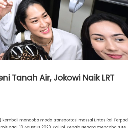
i Tanah Air, Jokowi Naik LRT
) kembali mencoba moda transportasi massal Lintas Rel Terpa
is pagi, 10 Agustus 2023. Kali ini, Kepala Negara mencoba rute