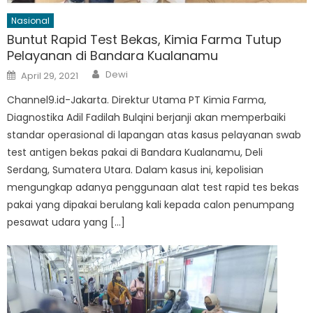
Nasional
Buntut Rapid Test Bekas, Kimia Farma Tutup
Pelayanan di Bandara Kualanamu
Author
Posted
Dewi
April 29, 2021
on
Channel9.id-Jakarta. Direktur Utama PT Kimia Farma,
Diagnostika Adil Fadilah Bulqini berjanji akan memperbaiki
standar operasional di lapangan atas kasus pelayanan swab
test antigen bekas pakai di Bandara Kualanamu, Deli
Serdang, Sumatera Utara. Dalam kasus ini, kepolisian
mengungkap adanya penggunaan alat test rapid tes bekas
pakai yang dipakai berulang kali kepada calon penumpang
pesawat udara yang […]