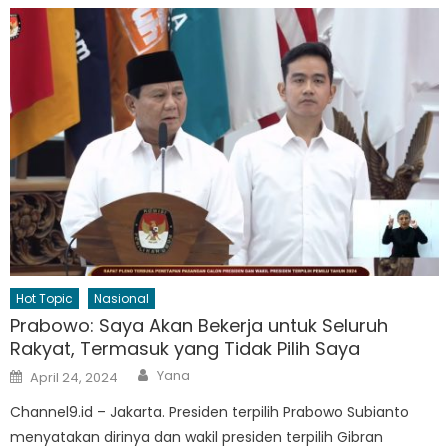
Hot Topic
Nasional
Prabowo: Saya Akan Bekerja untuk Seluruh
Rakyat, Termasuk yang Tidak Pilih Saya
Author
Posted
Yana
April 24, 2024
on
Channel9.id – Jakarta. Presiden terpilih Prabowo Subianto
menyatakan dirinya dan wakil presiden terpilih Gibran