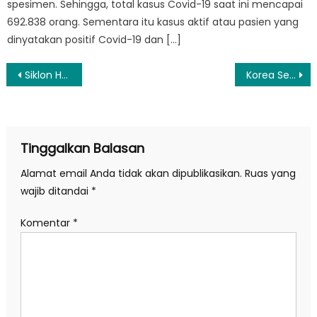
spesimen. Sehingga, total kasus Covid-19 saat ini mencapai
692.838 orang. Sementara itu kasus aktif atau pasien yang
dinyatakan positif Covid-19 dan […]
Navigasi
Siklon Herman Bergerak Jauhi Indonesia, Berikut Daftar Daerah Terdampak
Korea Selatan Rilis Laporan Kekejaman Korut
pos
Tinggalkan Balasan
Alamat email Anda tidak akan dipublikasikan.
Ruas yang
wajib ditandai
*
Komentar
*