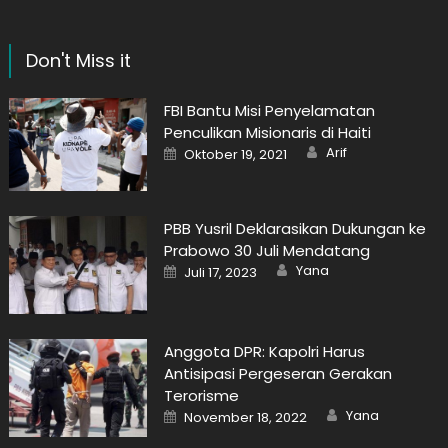
Don't Miss it
FBI Bantu Misi Penyelamatan
Penculikan Misionaris di Haiti
Author
Posted
Arif
Oktober 19, 2021
on
PBB Yusril Deklarasikan Dukungan ke
Prabowo 30 Juli Mendatang
Author
Posted
Yana
Juli 17, 2023
on
Anggota DPR: Kapolri Harus
Antisipasi Pergeseran Gerakan
Terorisme
Author
Posted
Yana
November 18, 2022
on