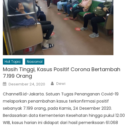
Hot Topic
Nasional
Masih Tinggi, Kasus Positif Corona Bertambah
7.199 Orang
Author
Posted
Dewi
Desember 24, 2020
on
Channel9.id-Jakarta. Satuan Tugas Penanganan Covid-19
melaporkan penambahan kasus terkonfirmasi positif
sebanyak 7.199 orang, pada Kamis, 24 Desember 2020.
Berdasarkan data Kementerian Kesehatan hingga pukul 12.00
WIB, kasus harian ini didapat dari hasil pemeriksaan 61.068