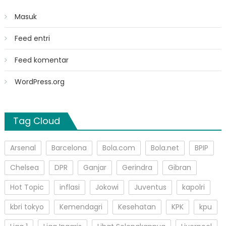
Masuk
Feed entri
Feed komentar
WordPress.org
Tag Cloud
Arsenal
Barcelona
Bola.com
Bola.net
BPIP
Chelsea
DPR
Ganjar
Gerindra
Gibran
Hot Topic
inflasi
Jokowi
Juventus
kapolri
kbri tokyo
Kemendagri
Kesehatan
KPK
kpu