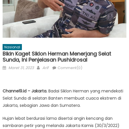
Nasional
Bikin Kaget Siklon Herman Menerjang Selat
Sunda, Ini Penjelasan Pushidrosal
Posted
Author
Maret 31, 2023
Arif
Comment(0)
on
Channel9.id – Jakarta.
Badai Siklon Herman yang mendekati
Selat Sunda di selatan Banten membuat cuaca ekstrem di
Jakarta, sebagian Jawa dan Sumatera.
Hujan lebat berdurasi lama disertai angin kencang dan
sambaran petir yang melanda Jakarta Kamis (30/3/2022)