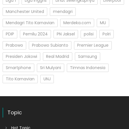
Liga 1
Liga Inggris
Lihat Selengkapnya
Liverpool
Manchester United
mendagri
Mendagri Tito Karnavian
Merdeka.com
MU
PDIP
Pemilu 2024
PN Jaksel
polisi
Polri
Prabowo
Prabowo Subianto
Premier League
Presiden Jokowi
Real Madrid
Samsung
Smartphone
Sri Mulyani
Timnas Indonesia
Tito Karnavian
UNJ
Topic
Hot Topic