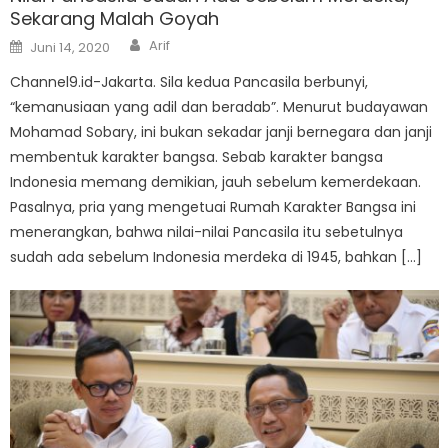
Sekarang Malah Goyah
Author
Posted
Arif
Juni 14, 2020
on
Channel9.id-Jakarta. Sila kedua Pancasila berbunyi,
“kemanusiaan yang adil dan beradab”. Menurut budayawan
Mohamad Sobary, ini bukan sekadar janji bernegara dan janji
membentuk karakter bangsa. Sebab karakter bangsa
Indonesia memang demikian, jauh sebelum kemerdekaan.
Pasalnya, pria yang mengetuai Rumah Karakter Bangsa ini
menerangkan, bahwa nilai-nilai Pancasila itu sebetulnya
sudah ada sebelum Indonesia merdeka di 1945, bahkan […]