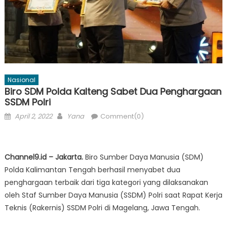
Nasional
Biro SDM Polda Kalteng Sabet Dua Penghargaan
SSDM Polri
Posted
Author
April 2, 2022
Yana
Comment(0)
on
Channel9.id – Jakarta.
Biro Sumber Daya Manusia (SDM)
Polda Kalimantan Tengah berhasil menyabet dua
penghargaan terbaik dari tiga kategori yang dilaksanakan
oleh Staf Sumber Daya Manusia (SSDM) Polri saat Rapat Kerja
Teknis (Rakernis) SSDM Polri di Magelang, Jawa Tengah.