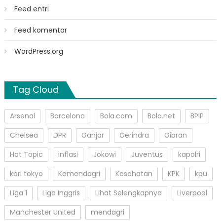
Feed entri
Feed komentar
WordPress.org
Tag Cloud
Arsenal
Barcelona
Bola.com
Bola.net
BPIP
Chelsea
DPR
Ganjar
Gerindra
Gibran
Hot Topic
inflasi
Jokowi
Juventus
kapolri
kbri tokyo
Kemendagri
Kesehatan
KPK
kpu
Liga 1
Liga Inggris
Lihat Selengkapnya
Liverpool
Manchester United
mendagri