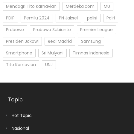
Mendagri Tito Karnavian
Merdeka.com
MU
PDIP
Pemilu 2024
PN Jaksel
polisi
Polri
Prabowo
Prabowo Subianto
Premier League
Presiden Jokowi
Real Madrid
Samsung
Smartphone
Sri Mulyani
Timnas Indonesia
Tito Karnavian
UNJ
Topic
Hot Topic
Nasional