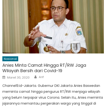
Nasional
Anies Minta Camat Hingga RT/RW Jaga
Wilayah Bersih dari Covid-19
Author
Posted
Arif
Maret 30, 2020
on
Channel9.id-Jakarta. Gubernur DKI Jakarta Anies Baswedan
meminta camat hingga pengurus RT/RW menjaga wilayah
yang belum terpapar virus Corona. Selain itu, Anies meminta
jajarannya memantau pergerakan warga yang tinggal di