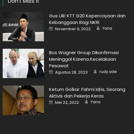
Don't Miss it
Gus Ulil: KTT G20 Kepercayaan dan
Kebanggaan Bagi NKRI
Author
Posted
Yana
November 9, 2022
on
Bos Wagner Group Dikonfirmasi
Meninggal Karena Kecelakaan
Pesawat
Author
Posted
rudy ade
Agustus 28, 2023
on
Ketum Golkar: Fahmi Idris, Seorang
Aktivis dan Pekerja Keras
Author
Posted
Yana
Mei 22, 2022
on