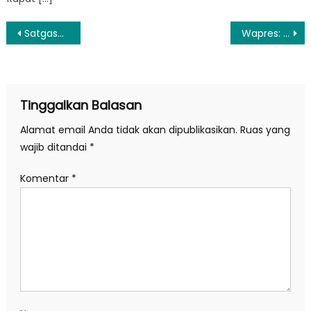
Navigasi
Satgasus Tipikor Polri ke Sulsel Kaji Kelangkaan Minyak Goreng
Wapres: Puasa Momentum Tingkatkan Taqarrub dan Introspeksi Diri
pos
Tinggalkan Balasan
Alamat email Anda tidak akan dipublikasikan.
Ruas yang
wajib ditandai
*
Komentar
*