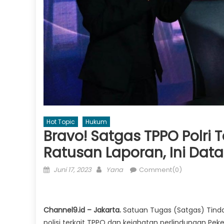
Hot Topic
Hukum
Bravo! Satgas TPPO Polri 
Ratusan Laporan, Ini Dat
Posted
Author
Juni 17, 2023
Yana
Comment(0)
on
Channel9.id – Jakarta.
Satuan Tugas (Satgas) Tind
polisi terkait TPPO dan kejahatan perlindungan Peker