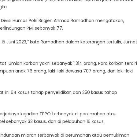
gka.
 Divisi Humas Polri Brigjen Ahmad Ramadhan mengatakan,
erlindungan PMI sebanyak 77.
 15 Juni 2023,” kata Ramadhan dalam keterangan tertulis, Juma
atat jumlah korban yakni sebanyak 1.314 orang. Para korban terdiri
an anak 76 orang, laki-laki dewasa 707 orang, dan laki-laki
 ini 64 kasus tahap penyelidikan dan 250 kasus tahap
erjadinya kejadian TPPO terbanyak di perumahan atau
el sebanyak 33 kasus, dan di pelabuhan 16 kasus.
rlindungan migran terbanyak di perumahan atau pemukiman