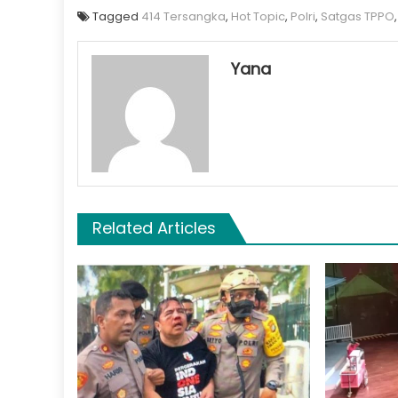
Tagged
414 Tersangka
,
Hot Topic
,
Polri
,
Satgas TPPO
Yana
Related Articles