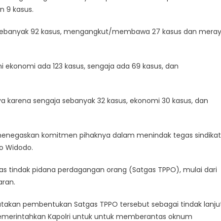
n 9 kasus.
 sebanyak 92 kasus, mengangkut/membawa 27 kasus dan mera
ni ekonomi ada 123 kasus, sengaja ada 69 kasus, dan
nya karena sengaja sebanyak 32 kasus, ekonomi 30 kasus, dan
o menegaskan komitmen pihaknya dalam menindak tegas sindikat
ko Widodo.
gas tindak pidana perdagangan orang (Satgas TPPO), mulai dari
aran.
gatakan pembentukan Satgas TPPO tersebut sebagai tindak lanju
 memerintahkan Kapolri untuk untuk memberantas oknum