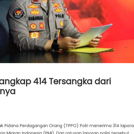
Tangkap 414 Tersangka dari
anya
ak Pidana Perdagangan Orang (TPPO) Polri menerima 314 lapor
ja Migran Indonesia (PMI). Dari ratusan laporan polisi tersebut,