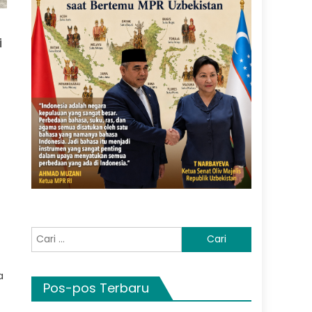
i
n
Cari
untuk:
a
Pos-pos Terbaru