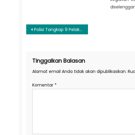
diselenggar
Navigasi
Polisi Tangkap 9 Pelaku Tindak Kejahatan Perdagangan Orang di Wilayah Sulsel
pos
Tinggalkan Balasan
Alamat email Anda tidak akan dipublikasikan.
Rua
Komentar
*