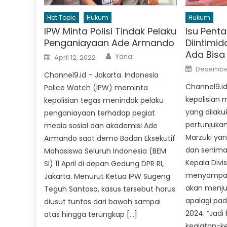
Hot Topic
Hukum
Hukum
IPW Minta Polisi Tindak Pelaku
Isu Penta
Penganiayaan Ade Armando
Diintimida
Ada Bisa
Author
Posted
Yana
April 12, 2022
on
Posted
Desember
on
Channel9.id – Jakarta. Indonesia
Channel9.id
Police Watch (IPW) meminta
kepolisian 
kepolisian tegas menindak pelaku
yang dilak
penganiayaan terhadap pegiat
pertunjukan
media sosial dan akademisi Ade
Marzuki yan
Armando saat demo Badan Eksekutif
dan seniman
Mahasiswa Seluruh Indonesia (BEM
Kepala Divi
SI) 11 April di depan Gedung DPR RI,
menyampai
Jakarta. Menurut Ketua IPW Sugeng
akan menjun
Teguh Santoso, kasus tersebut harus
apalagi pad
diusut tuntas dari bawah sampai
2024. “Jadi 
atas hingga terungkap […]
kegiatan-k