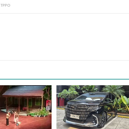
,
TPPO