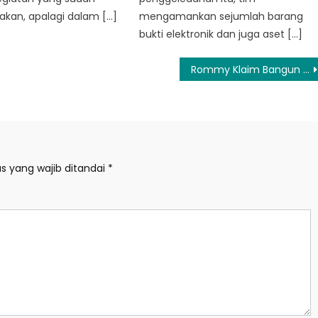
akan, apalagi dalam […]
mengamankan sejumlah barang
bukti elektronik dan juga aset […]
Rommy Klaim Bangun Komunikasi dengan JK, Sebut Masalah dengan Erwin Aksa Sudah Selesai
s yang wajib ditandai
*