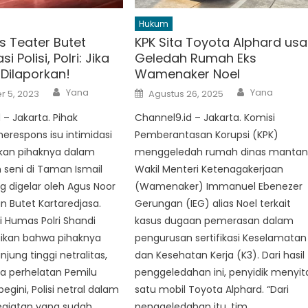
Hukum
s Teater Butet
KPK Sita Toyota Alphard usa
si Polisi, Polri: Jika
Geledah Rumah Eks
 Dilaporkan!
Wamenaker Noel
Author
Author
Posted
Yana
Yana
 5, 2023
Agustus 26, 2025
on
 – Jakarta. Pihak
Channel9.id – Jakarta. Komisi
merespons isu intimidasi
Pemberantasan Korupsi (KPK)
ukan pihaknya dalam
menggeledah rumah dinas manta
 seni di Taman Ismail
Wakil Menteri Ketenagakerjaan
g digelar oleh Agus Noor
(Wamenaker) Immanuel Ebenezer
 Butet Kartaredjasa.
Gerungan (IEG) alias Noel terkait
si Humas Polri Shandi
kasus dugaan pemerasan dalam
kan bahwa pihaknya
pengurusan sertifikasi Keselamatan
jung tinggi netralitas,
dan Kesehatan Kerja (K3). Dari hasil
a perhelatan Pemilu
penggeledahan ini, penyidik menyit
begini, Polisi netral dalam
satu mobil Toyota Alphard. “Dari
egiatan yang sudah
penggeledahan itu, tim