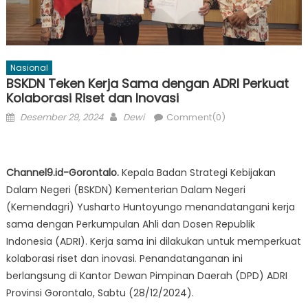
Nasional
BSKDN Teken Kerja Sama dengan ADRI Perkuat
Kolaborasi Riset dan Inovasi
Posted
Author
Desember 29, 2024
Dewi
Comment(0)
on
Channel9.id-Gorontalo.
Kepala Badan Strategi Kebijakan
Dalam Negeri (BSKDN) Kementerian Dalam Negeri
(Kemendagri) Yusharto Huntoyungo menandatangani kerja
sama dengan Perkumpulan Ahli dan Dosen Republik
Indonesia (ADRI). Kerja sama ini dilakukan untuk memperkuat
kolaborasi riset dan inovasi. Penandatanganan ini
berlangsung di Kantor Dewan Pimpinan Daerah (DPD) ADRI
Provinsi Gorontalo, Sabtu (28/12/2024).