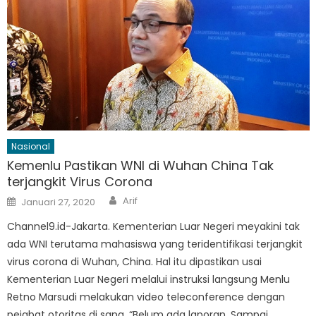
Nasional
Kemenlu Pastikan WNI di Wuhan China Tak
terjangkit Virus Corona
Author
Posted
Arif
Januari 27, 2020
on
Channel9.id-Jakarta. Kementerian Luar Negeri meyakini tak
ada WNI terutama mahasiswa yang teridentifikasi terjangkit
virus corona di Wuhan, China. Hal itu dipastikan usai
Kementerian Luar Negeri melalui instruksi langsung Menlu
Retno Marsudi melakukan video teleconference dengan
pejabat otoritas di sana. “Belum ada laporan. Sampai