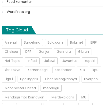
Feed komentar
WordPress.org
Tag Cloud
Arsenal
Barcelona
Bola.com
Bola.net
BPIP
Chelsea
DPR
Ganjar
Gerindra
Gibran
Hot Topic
inflasi
Jokowi
Juventus
kapolri
kbri tokyo
Kemendagri
Kesehatan
KPK
kpu
Liga 1
Liga Inggris
Lihat Selengkapnya
Liverpool
Manchester United
mendagri
Mendagri Tito Karnavian
Merdeka.com
MU