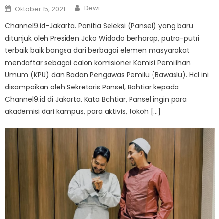
Author
Posted
Dewi
Oktober 15, 2021
on
Channel9.id-Jakarta. Panitia Seleksi (Pansel) yang baru
ditunjuk oleh Presiden Joko Widodo berharap, putra-putri
terbaik baik bangsa dari berbagai elemen masyarakat
mendaftar sebagai calon komisioner Komisi Pemilihan
Umum (KPU) dan Badan Pengawas Pemilu (Bawaslu). Hal ini
disampaikan oleh Sekretaris Pansel, Bahtiar kepada
Channel9.id di Jakarta. Kata Bahtiar, Pansel ingin para
akademisi dari kampus, para aktivis, tokoh […]