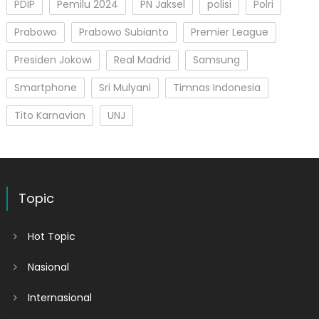
PDIP
Pemilu 2024
PN Jaksel
polisi
Polri
Prabowo
Prabowo Subianto
Premier League
Presiden Jokowi
Real Madrid
Samsung
Smartphone
Sri Mulyani
Timnas Indonesia
Tito Karnavian
UNJ
Topic
Hot Topic
Nasional
Internasional