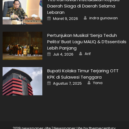
Daerah Siaga di Daerah Selama
Lebaran
Author
Posted
indra gunawan
Maret 9, 2026
on
Pertunjukan Musikal ‘Senja Teduh
Pelita’ Buat Lagu MALIQ & D’Essentials
Lebih Panjang
Author
Posted
Arif
Juli 4, 2026
on
Bupati Kolaka Timur Terjaring OTT
KPK di Sulawesi Tenggara
Author
Posted
Yana
Agustus 7, 2025
on
2019 newspaper-lite
|
Newspaper Lite by
themecentury
.