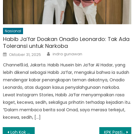
Nasional
Habib Ja’far Doakan Onadio Leonardo: Tak Ada
Toleransi untuk Narkoba
Author
Posted
indra gunawan
Oktober 31, 2025
on
Channel9.id, Jakarta. Habib Husein bin Ja’far Al Hadar, yang
lebih dikenal sebagai Habib Ja’far, mengakui bahwa ia sudah
mendengar kabar penangkapan teman dekatnya, Onadio
Leonardo, atas dugaan kasus penyalahgunaan narkoba.
Lewat Instagram Stories, Habib Ja’far menyampaikan rasa
kaget, kecewa, sedih, sekaligus prihatin terhadap kejadian itu.
“Dalam membaca berita soal Onad, saya merasa terkejut,
kecewa, sedih, […]
Navigasi
Loh Kok Tum Band Siap Keliling Indonesia Tur 10 Kota di Tahun 2025
KPK Pastikan Dalami Dugaan Uang CSR BI Mengalir ke Semua Anggota Komisi XI