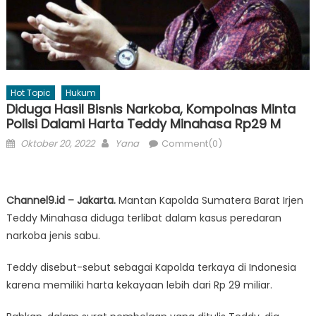
Hot Topic
Hukum
Diduga Hasil Bisnis Narkoba, Kompolnas Minta
Polisi Dalami Harta Teddy Minahasa Rp29 M
Posted
Author
Oktober 20, 2022
Yana
Comment(0)
on
Channel9.id – Jakarta.
Mantan Kapolda Sumatera Barat Irjen
Teddy Minahasa diduga terlibat dalam kasus peredaran
narkoba jenis sabu.
Teddy disebut-sebut sebagai Kapolda terkaya di Indonesia
karena memiliki harta kekayaan lebih dari Rp 29 miliar.