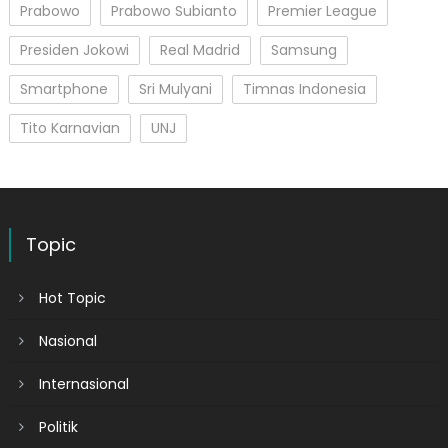
Prabowo
Prabowo Subianto
Premier League
Presiden Jokowi
Real Madrid
Samsung
Smartphone
Sri Mulyani
Timnas Indonesia
Tito Karnavian
UNJ
Topic
Hot Topic
Nasional
Internasional
Politik