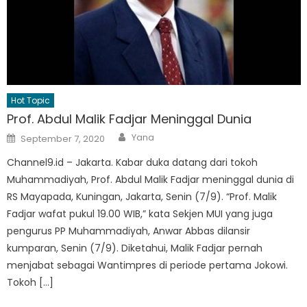
Hot Topic
Prof. Abdul Malik Fadjar Meninggal Dunia
Author
Posted
Yana
September 7, 2020
on
Channel9.id – Jakarta. Kabar duka datang dari tokoh
Muhammadiyah, Prof. Abdul Malik Fadjar meninggal dunia di
RS Mayapada, Kuningan, Jakarta, Senin (7/9). “Prof. Malik
Fadjar wafat pukul 19.00 WIB,” kata Sekjen MUI yang juga
pengurus PP Muhammadiyah, Anwar Abbas dilansir
kumparan, Senin (7/9). Diketahui, Malik Fadjar pernah
menjabat sebagai Wantimpres di periode pertama Jokowi.
Tokoh […]