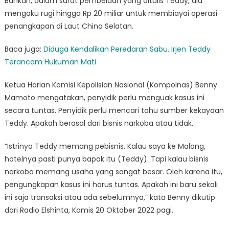
Bahkan, dalam surat pembelaan yang ditulis Teddy, dia
mengaku rugi hingga Rp 20 miliar untuk membiayai operasi
penangkapan di Laut China Selatan.
Baca juga:
Diduga Kendalikan Peredaran Sabu, Irjen Teddy
Terancam Hukuman Mati
Ketua Harian Komisi Kepolisian Nasional (Kompolnas) Benny
Mamoto mengatakan, penyidik perlu menguak kasus ini
secara tuntas. Penyidik perlu mencari tahu sumber kekayaan
Teddy. Apakah berasal dari bisnis narkoba atau tidak.
“Istrinya Teddy memang pebisnis. Kalau saya ke Malang,
hotelnya pasti punya bapak itu (Teddy). Tapi kalau bisnis
narkoba memang usaha yang sangat besar. Oleh karena itu,
pengungkapan kasus ini harus tuntas. Apakah ini baru sekali
ini saja transaksi atau ada sebelumnya,” kata Benny dikutip
dari Radio Elshinta, Kamis 20 Oktober 2022 pagi.