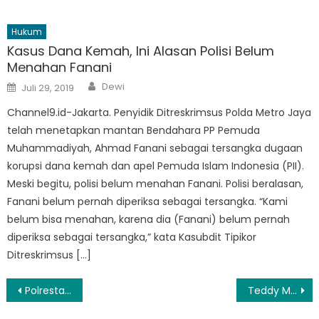
Hukum
Kasus Dana Kemah, Ini Alasan Polisi Belum
Menahan Fanani
Author
Posted
Dewi
Juli 29, 2019
on
Channel9.id-Jakarta. Penyidik Ditreskrimsus Polda Metro Jaya
telah menetapkan mantan Bendahara PP Pemuda
Muhammadiyah, Ahmad Fanani sebagai tersangka dugaan
korupsi dana kemah dan apel Pemuda Islam Indonesia (PII).
Meski begitu, polisi belum menahan Fanani. Polisi beralasan,
Fanani belum pernah diperiksa sebagai tersangka. “Kami
belum bisa menahan, karena dia (Fanani) belum pernah
diperiksa sebagai tersangka,” kata Kasubdit Tipikor
Ditreskrimsus […]
Navigasi
Polresta Banda Aceh Tangkap 9 Orang Terkait Praktek Prostitusi Online Aplikasi WA
Teddy Minahasa Keluarkan Rp20 M untuk Tangkap Bandar Narkoba, Kompolnas: Uangnya Dari Mana ?