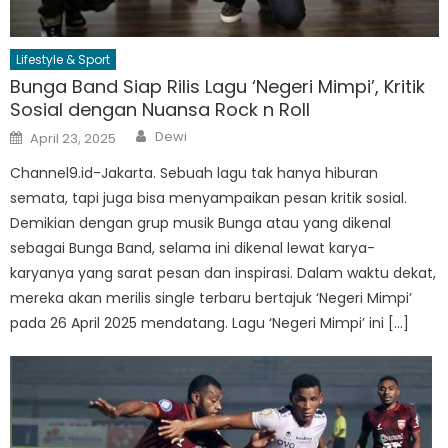
Lifestyle & Sport
Bunga Band Siap Rilis Lagu ‘Negeri Mimpi’, Kritik
Sosial dengan Nuansa Rock n Roll
Author
Posted
Dewi
April 23, 2025
on
Channel9.id-Jakarta. Sebuah lagu tak hanya hiburan
semata, tapi juga bisa menyampaikan pesan kritik sosial.
Demikian dengan grup musik Bunga atau yang dikenal
sebagai Bunga Band, selama ini dikenal lewat karya-
karyanya yang sarat pesan dan inspirasi. Dalam waktu dekat,
mereka akan merilis single terbaru bertajuk ‘Negeri Mimpi’
pada 26 April 2025 mendatang. Lagu ‘Negeri Mimpi’ ini […]