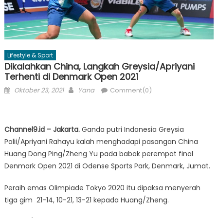
Lifestyle & Sport
Dikalahkan China, Langkah Greysia/Apriyani
Terhenti di Denmark Open 2021
Posted
Author
Oktober 23, 2021
Yana
Comment(0)
on
Channel9.id – Jakarta.
Ganda putri Indonesia Greysia
Polii/Apriyani Rahayu kalah menghadapi pasangan China
Huang Dong Ping/Zheng Yu pada babak perempat final
Denmark Open 2021 di Odense Sports Park, Denmark, Jumat.
Peraih emas Olimpiade Tokyo 2020 itu dipaksa menyerah
tiga gim 21-14, 10-21, 13-21 kepada Huang/Zheng.