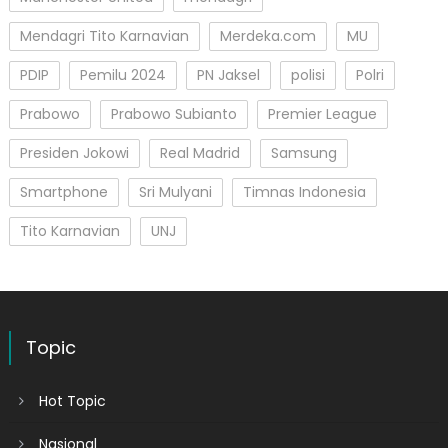
Mendagri Tito Karnavian
Merdeka.com
MU
PDIP
Pemilu 2024
PN Jaksel
polisi
Polri
Prabowo
Prabowo Subianto
Premier League
Presiden Jokowi
Real Madrid
Samsung
Smartphone
Sri Mulyani
Timnas Indonesia
Tito Karnavian
UNJ
Topic
Hot Topic
Nasional