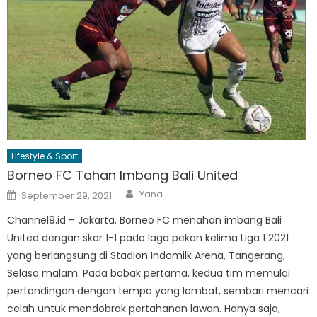
Lifestyle & Sport
Borneo FC Tahan Imbang Bali United
Author
Posted
Yana
September 29, 2021
on
Channel9.id – Jakarta. Borneo FC menahan imbang Bali
United dengan skor 1-1 pada laga pekan kelima Liga 1 2021
yang berlangsung di Stadion Indomilk Arena, Tangerang,
Selasa malam. Pada babak pertama, kedua tim memulai
pertandingan dengan tempo yang lambat, sembari mencari
celah untuk mendobrak pertahanan lawan. Hanya saja,