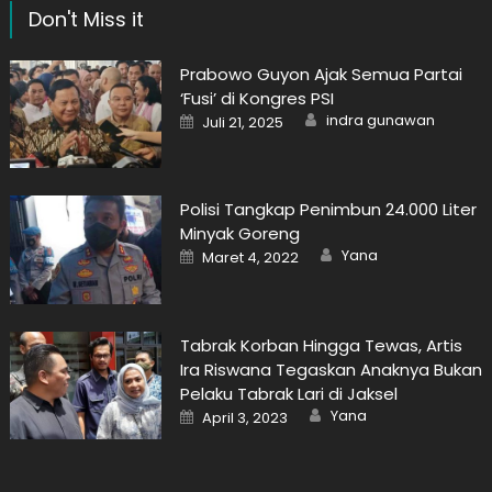
Don't Miss it
Prabowo Guyon Ajak Semua Partai
‘Fusi’ di Kongres PSI
Author
Posted
indra gunawan
Juli 21, 2025
on
Polisi Tangkap Penimbun 24.000 Liter
Minyak Goreng
Author
Posted
Yana
Maret 4, 2022
on
Tabrak Korban Hingga Tewas, Artis
Ira Riswana Tegaskan Anaknya Bukan
Pelaku Tabrak Lari di Jaksel
Author
Posted
Yana
April 3, 2023
on