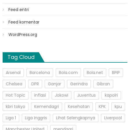
Feed entri
Feed komentar
WordPress.org
Tag Cloud
Arsenal
Barcelona
Bola.com
Bola.net
BPIP
Chelsea
DPR
Ganjar
Gerindra
Gibran
Hot Topic
inflasi
Jokowi
Juventus
kapolri
kbri tokyo
Kemendagri
Kesehatan
KPK
kpu
Liga 1
Liga Inggris
Lihat Selengkapnya
Liverpool
Manchester United
mendagri