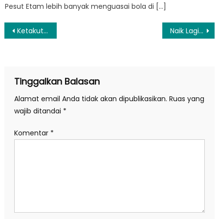
Pesut Etam lebih banyak menguasai bola di […]
Navigasi
Ketakutan China, Ketakutan Atas China
Naik Lagi, Harga Emas Antam Dibanderol Rp928.000
pos
Tinggalkan Balasan
Alamat email Anda tidak akan dipublikasikan.
Ruas yang
wajib ditandai
*
Komentar
*