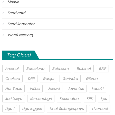
Masuk
Feed entri
Feed komentar
WordPress.org
Tag Cloud
Arsenal
Barcelona
Bola.com
Bola.net
BPIP
Chelsea
DPR
Ganjar
Gerindra
Gibran
Hot Topic
inflasi
Jokowi
Juventus
kapolri
kbri tokyo
Kemendagri
Kesehatan
KPK
kpu
Liga 1
Liga Inggris
Lihat Selengkapnya
Liverpool