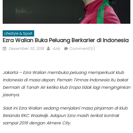
Lifestyle & Sport
Ezra Walian Buka Peluang Berkarier di Indonesia
Posted
Author
Desember 30, 2018
Azis
Comment(0)
on
Jakarta – Ezra Walian membuka peluang memperkuat klub
Indonesia di masa depan. Pemain Timnas Indonesia itu bakal
bermain di Tanah Air ketika klub Eropa tidak lagi menginginkan
jasanya.
Saat ini Ezra Walian sedang menjalani masa pinjaman di klub
Belanda RKC Waalwijk. Adapun Ezra masih terikat kontrak
sampai 2019 dengan Almere City.