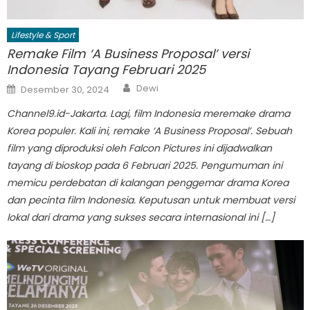
Lifestyle & Sport
Remake Film ‘A Business Proposal’ versi
Indonesia Tayang Februari 2025
Author
Posted
Dewi
Desember 30, 2024
on
Channel9.id-Jakarta. Lagi, film Indonesia meremake drama
Korea populer. Kali ini, remake ‘A Business Proposal’. Sebuah
film yang diproduksi oleh Falcon Pictures ini dijadwalkan
tayang di bioskop pada 6 Februari 2025. Pengumuman ini
memicu perdebatan di kalangan penggemar drama Korea
dan pecinta film Indonesia. Keputusan untuk membuat versi
lokal dari drama yang sukses secara internasional ini […]