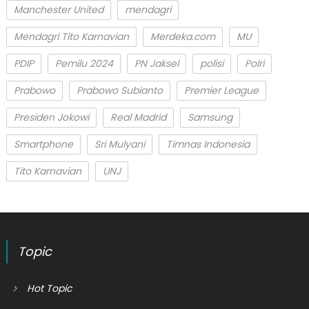
Manchester United
mendagri
Mendagri Tito Karnavian
Merdeka.com
MU
PDIP
Pemilu 2024
PN Jaksel
polisi
Polri
Prabowo
Prabowo Subianto
Premier League
Presiden Jokowi
Real Madrid
Samsung
Smartphone
Sri Mulyani
Timnas Indonesia
Tito Karnavian
UNJ
Topic
Hot Topic