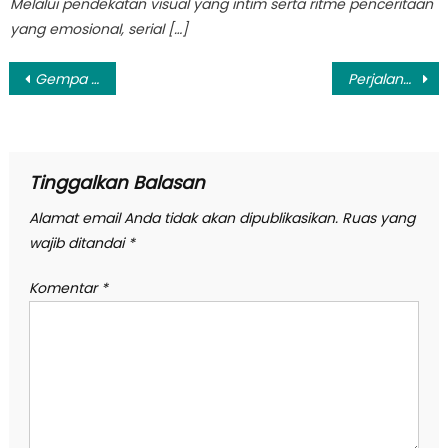
Melalui pendekatan visual yang intim serta ritme penceritaan
yang emosional, serial […]
Navigasi
Gempa Tulaud Tak Pengaruhi Penerbangan di Sulawesi Utara
Perjalanan Bolt, Si Pelopor Internet 4G yang Kini Setop Layanan
pos
Tinggalkan Balasan
Alamat email Anda tidak akan dipublikasikan.
Ruas yang
wajib ditandai
*
Komentar
*