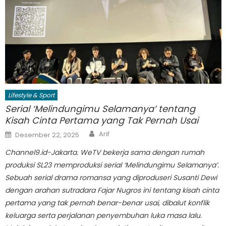
Lifestyle & Sport
Serial ‘Melindungimu Selamanya’ tentang
Kisah Cinta Pertama yang Tak Pernah Usai
Author
Posted
Arif
Desember 22, 2025
on
Channel9.id-Jakarta. WeTV bekerja sama dengan rumah
produksi SL23 memproduksi serial ‘Melindungimu Selamanya’.
Sebuah serial drama romansa yang diproduseri Susanti Dewi
dengan arahan sutradara Fajar Nugros ini tentang kisah cinta
pertama yang tak pernah benar-benar usai, dibalut konflik
keluarga serta perjalanan penyembuhan luka masa lalu.