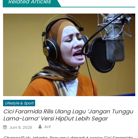
Related Articles
Lifestyle & Sport
Cici Faramida Rilis Ulang Lagu ‘Jangan Tunggu
Lama-Lama’ Versi HipDut Lebih Segar
Author
Posted
Arif
Juni 9, 2026
on
Channel9.id-Jakarta. Penyanyi dangdut senior Cici Faramida