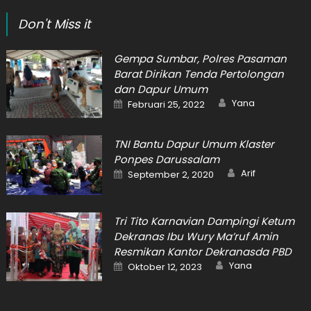
Don't Miss it
Gempa Sumbar, Polres Pasaman
Barat Dirikan Tenda Pertolongan
dan Dapur Umum
Author
Posted
Yana
Februari 25, 2022
on
TNI Bantu Dapur Umum Klaster
Ponpes Darussalam
Author
Posted
Arif
September 2, 2020
on
Tri Tito Karnavian Dampingi Ketum
Dekranas Ibu Wury Ma’ruf Amin
Resmikan Kantor Dekranasda PBD
Author
Posted
Yana
Oktober 12, 2023
on