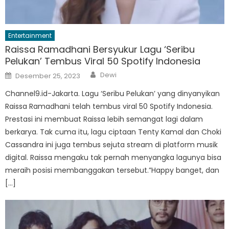
Entertainment
Raissa Ramadhani Bersyukur Lagu ‘Seribu
Pelukan’ Tembus Viral 50 Spotify Indonesia
Author
Posted
Dewi
Desember 25, 2023
on
Channel9.id-Jakarta. Lagu ‘Seribu Pelukan’ yang dinyanyikan
Raissa Ramadhani telah tembus viral 50 Spotify Indonesia.
Prestasi ini membuat Raissa lebih semangat lagi dalam
berkarya. Tak cuma itu, lagu ciptaan Tenty Kamal dan Choki
Cassandra ini juga tembus sejuta stream di platform musik
digital. Raissa mengaku tak pernah menyangka lagunya bisa
meraih posisi membanggakan tersebut.”Happy banget, dan
[…]