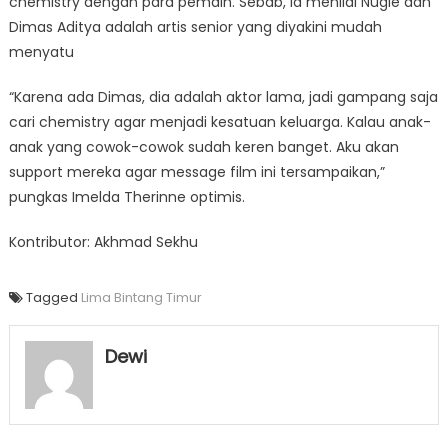
chemistry dengan para pemain. Sebab, ia menilai Nugie dan
Dimas Aditya adalah artis senior yang diyakini mudah
menyatu
“Karena ada Dimas, dia adalah aktor lama, jadi gampang saja
cari chemistry agar menjadi kesatuan keluarga. Kalau anak-
anak yang cowok-cowok sudah keren banget. Aku akan
support mereka agar message film ini tersampaikan,”
pungkas Imelda Therinne optimis.
Kontributor: Akhmad Sekhu
Tagged
Lima Bintang Timur
Dewi