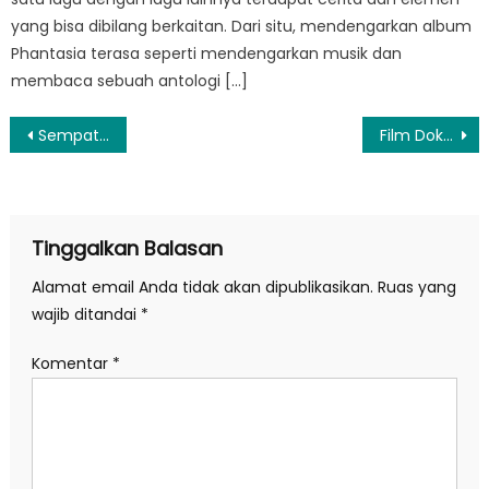
yang bisa dibilang berkaitan. Dari situ, mendengarkan album
Phantasia terasa seperti mendengarkan musik dan
membaca sebuah antologi […]
Navigasi
Sempat Ricuh dan Bakar Sampah, Massa Aksi Apdesi Tinggalkan Gedung DPR
Film Dokumenter ‘Desa Para Pemimpi(n)’, Kisah Inspiratif Perjuangan Bangun Kemajuan Desa Tanjung Setia
pos
Tinggalkan Balasan
Alamat email Anda tidak akan dipublikasikan.
Ruas yang
wajib ditandai
*
Komentar
*