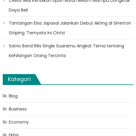
Celios Nilai Kenaikan Upah Buruh Belum Mampu Dongkrak
Daya Beli
Tantangan Elsa Japasal Jalankan Debut Akting di Sinetron
Striping ‘Ternyata Ini Cinta’
Satrio Band Rilis Single Suaramu Angkat Tema tentang
Kehilangan Orang Tercinta
Kategori
Blog
Business
Economy
Ekbis