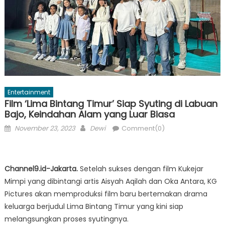
Entertainment
Film ‘Lima Bintang Timur’ Siap Syuting di Labuan
Bajo, Keindahan Alam yang Luar Biasa
Posted
Author
November 23, 2023
Dewi
Comment(0)
on
Channel9.id-Jakarta.
Setelah sukses dengan film Kukejar
Mimpi yang dibintangi artis Aisyah Aqilah dan Oka Antara, KG
Pictures akan memproduksi film baru bertemakan drama
keluarga berjudul Lima Bintang Timur yang kini siap
melangsungkan proses syutingnya.