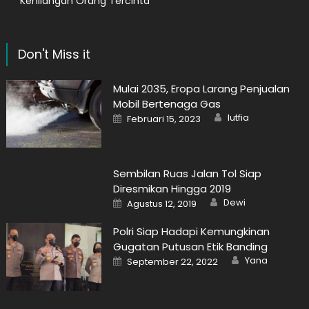
Kehilangan Orang Tercinta
Don't Miss it
Mulai 2035, Eropa Larang Penjualan
Mobil Bertenaga Gas
Author
Posted
lutfia
Februari 15, 2023
on
Sembilan Ruas Jalan Tol Siap
Diresmikan Hingga 2019
Author
Posted
Dewi
Agustus 12, 2019
on
Polri Siap Hadapi Kemungkinan
Gugatan Putusan Etik Banding
Author
Posted
Yana
September 22, 2022
on