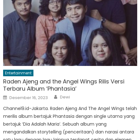
Entertainment
Raden Ajeng and the Angel Wings Rilis Versi
Terbaru Album ‘Phantasia’
Author
Posted
Dewi
Desember 16, 2023
on
Channel9.id-Jakarta. Raden Ajeng And The Angel Wings telah
merilis album bertajuk Phantasia dengan single utama yang
bertajuk ‘Dia Adalah Maria’. Sebuah album yang
mengandalkan storytelling (penceritaan) dan narasi antara
satu lagu dengan lagu lainnya terdapat cerita dan elemen