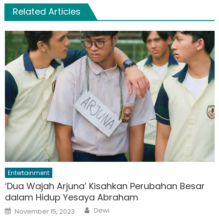
Related Articles
Entertainment
‘Dua Wajah Arjuna’ Kisahkan Perubahan Besar
dalam Hidup Yesaya Abraham
Author
Posted
Dewi
November 15, 2023
on