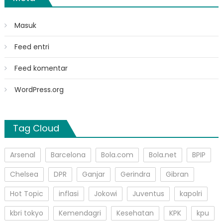
Masuk
Feed entri
Feed komentar
WordPress.org
Tag Cloud
Arsenal
Barcelona
Bola.com
Bola.net
BPIP
Chelsea
DPR
Ganjar
Gerindra
Gibran
Hot Topic
inflasi
Jokowi
Juventus
kapolri
kbri tokyo
Kemendagri
Kesehatan
KPK
kpu