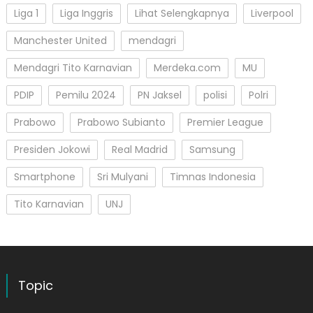
Liga 1
Liga Inggris
Lihat Selengkapnya
Liverpool
Manchester United
mendagri
Mendagri Tito Karnavian
Merdeka.com
MU
PDIP
Pemilu 2024
PN Jaksel
polisi
Polri
Prabowo
Prabowo Subianto
Premier League
Presiden Jokowi
Real Madrid
Samsung
Smartphone
Sri Mulyani
Timnas Indonesia
Tito Karnavian
UNJ
Topic