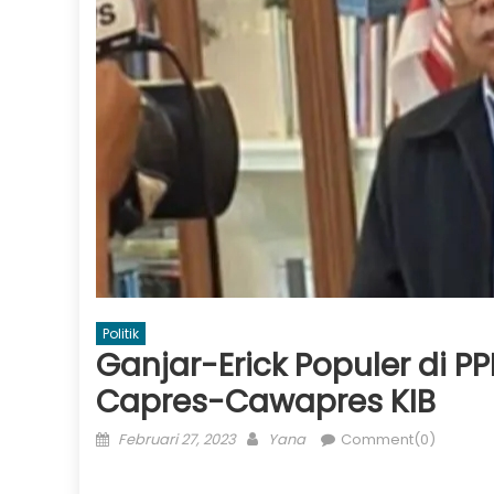
Politik
Ganjar-Erick Populer di P
Capres-Cawapres KIB
Posted
Author
Februari 27, 2023
Yana
Comment(0)
on