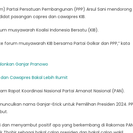
) Partai Persatuan Pembangunan (PPP) Arsul Sani mendorong
didat pasangan capres dan cawapres KIB.
rum musyawarah Koalisi Indonesia Bersatu (KIB).
 ke forum musyawarah KIB bersama Partai Golkar dan PPP,” kata
alonkan Ganjar Pranowo
s dan Cawapres Bakal Lebih Rumit
am Rapat Koordinasi Nasional Partai Amanat Nasional (PAN).
nculkan nama Ganjar-Erick untuk Pemilihan Presiden 2024. P
but.
mati dan menyambut positif apa yang berkembang di Rakornas PA
 Thohir sebagai bakal calon presiden dan bakal calon wakil