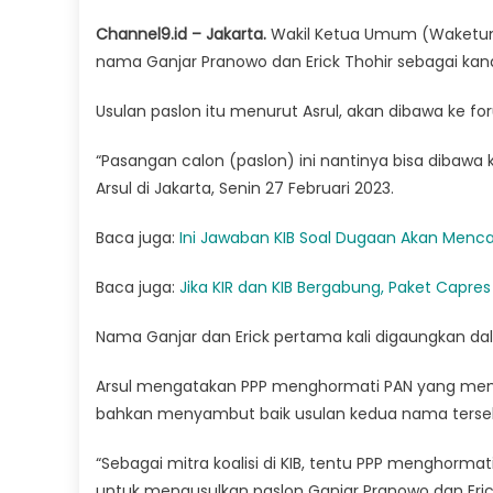
Channel9.id – Jakarta.
Wakil Ketua Umum (Waketum
nama Ganjar Pranowo dan Erick Thohir sebagai kan
Usulan paslon itu menurut Asrul, akan dibawa ke fo
“Pasangan calon (paslon) ini nantinya bisa dibawa
Arsul di Jakarta, Senin 27 Februari 2023.
Baca juga:
Ini Jawaban KIB Soal Dugaan Akan Menc
Baca juga:
Jika KIR dan KIB Bergabung, Paket Capre
Nama Ganjar dan Erick pertama kali digaungkan dal
Arsul mengatakan PPP menghormati PAN yang memu
bahkan menyambut baik usulan kedua nama terse
“Sebagai mitra koalisi di KIB, tentu PPP menghor
untuk mengusulkan paslon Ganjar Pranowo dan Erick