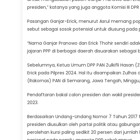
presiden,” katanya yang juga anggota Komisi III DPR 
Pasangan Ganjar-Erick, menurut Asrul memang popul
sebut sebagai sosok potensial untuk diusung pada p
“Nama Ganjar Pranowo dan Erick Thohir sendiri ad
jajaran PPP di berbagai daerah disuarakan sebagai
Sebelumnya, Ketua Umum DPP PAN Zulkifli Hasan (Z
Erick pada Pilpres 2024. Hal itu disampaikan Zulh
(Rakornas) PAN di Semarang, Jawa Tengah, Minggu, 
Pendaftaran bakal calon presiden dan wakil presi
2023.
Berdasarkan Undang-Undang Nomor 7 Tahun 2017 te
presiden diusulkan oleh partai politik atau gabung
perolehan kursi paling sedikit 20 persen dari juml
nasional pada pemilu anggota DPR sebelumnya.