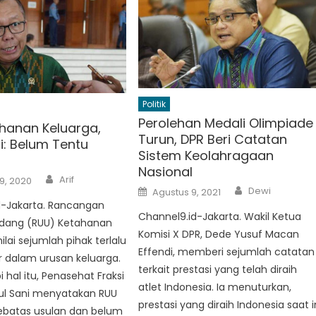
Politik
Perolehan Medali Olimpiade
hanan Keluarga,
Turun, DPR Beri Catatan
i: Belum Tentu
Sistem Keolahragaan
Nasional
Author
Arif
19, 2020
Author
Posted
Dewi
Agustus 9, 2021
on
d-Jakarta. Rancangan
Channel9.id-Jakarta. Wakil Ketua
dang (RUU) Ketahanan
Komisi X DPR, Dede Yusuf Macan
ilai sejumlah pihak terlalu
Effendi, memberi sejumlah catatan
 dalam urusan keluarga.
terkait prestasi yang telah diraih
hal itu, Penasehat Fraksi
atlet Indonesia. Ia menuturkan,
sul Sani menyatakan RUU
prestasi yang diraih Indonesia saat i
sebatas usulan dan belum