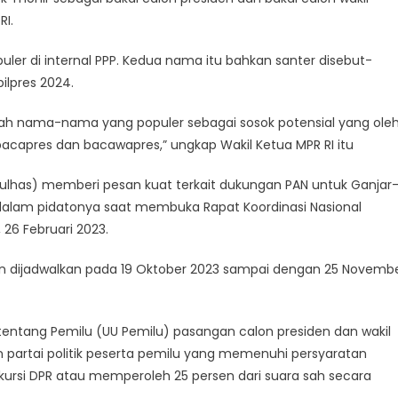
RI.
er di internal PPP. Kedua nama itu bahkan santer disebut-
ilpres 2024.
alah nama-nama yang populer sebagai sosok potensial yang ole
 bacapres dan bacawapres,” ungkap Wakil Ketua MPR RI itu
ulhas) memberi pesan kuat terkait dukungan PAN untuk Ganjar
as dalam pidatonya saat membuka Rapat Koordinasi Nasional
26 Februari 2023.
den dijadwalkan pada 19 Oktober 2023 sampai dengan 25 Novemb
ntang Pemilu (UU Pemilu) pasangan calon presiden dan wakil
an partai politik peserta pemilu yang memenuhi persyaratan
ah kursi DPR atau memperoleh 25 persen dari suara sah secara