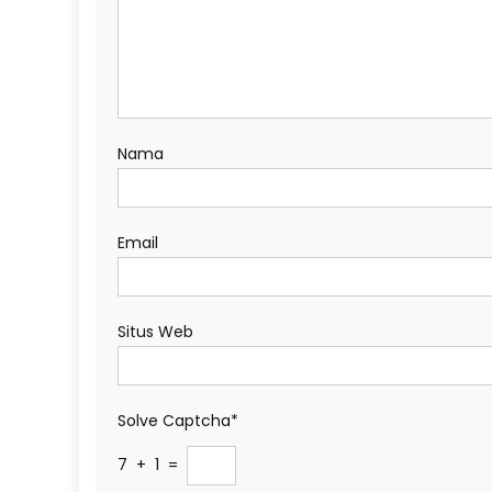
Nama
Email
Situs Web
Solve Captcha*
7 + 1 =