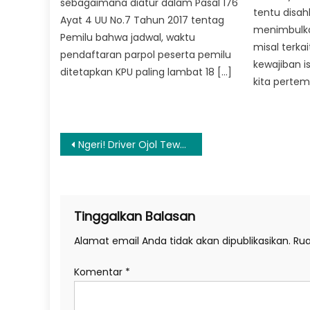
sebagaimana diatur dalam Pasal 176
tentu disah
Ayat 4 UU No.7 Tahun 2017 tentag
menimbulka
Pemilu bahwa jadwal, waktu
misal terka
pendaftaran parpol peserta pemilu
kewajiban is
ditetapkan KPU paling lambat 18 […]
kita pertem
Navigasi
Ngeri! Driver Ojol Tewas Dibegal Penumpangnya di Kalbar, Kondisinya Mengenaskan
pos
Tinggalkan Balasan
Alamat email Anda tidak akan dipublikasikan.
Rua
Komentar
*