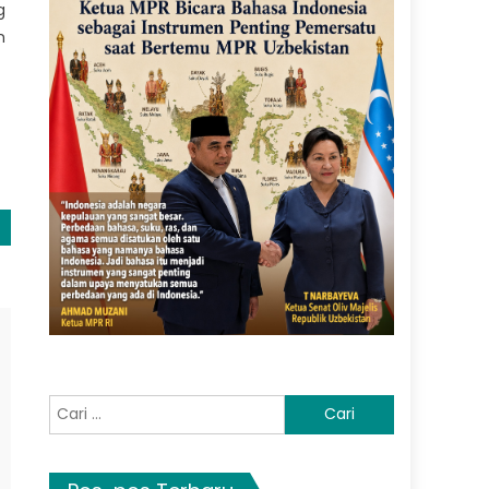
g
n
Cari
untuk: