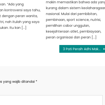
makin memastikan bahwa ada yan
kan. “Ada yang
kurang dalam sistem keolaharagaa
n kontroversi saya tahu,
nasional. Mulai dari pembibitan,
it dengan peran wanita,
pembinaan, sport science, nutrisi,
tri, nah itulah yang saya
pemilihan cabor unggulan,
ukan. Itu kan […]
kesejahteraan atlet, pembiayaan,
peran organisasi dan peran […]
3 Pati Peraih Adhi Makayasa Masuk Daftar Mutasi Kapolri, Begini Jenjang Karirnya
s yang wajib ditandai
*