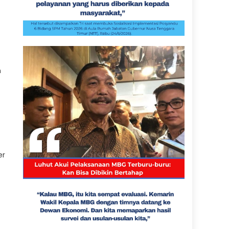
h
-
er