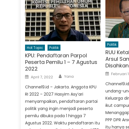
Politik
Hot Topic
Politik
RUU Keta
KPU: Pendaftaran Parpol
Arsul San
Peserta Pemilu 1 – 7 Agustus
Disahkan
2022
Posted
Februari 
Author
Posted
on
Yana
April 7, 2022
on
Channel9.i
Channel9.id – Jakarta. Anggota KPU
undang-un
RI 2022 – 2027 Hasyim Asy’ari
Keluarga din
menyampaikan, pendaftaran partai
ikut campur
politik yang ingin menjadi peserta
Menanggapi 
pemilu dibuka pada 1 hingga 7
PPP DPR Ar
Agustus 2022. Waktu pendaftaran itu
itu hanya 