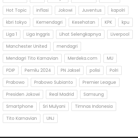
Hot Topic
inflasi
Jokowi
Juventus
kapolri
kbri tokyo
Kemendagri
Kesehatan
KPK
kpu
Liga 1
Liga Inggris
Lihat Selengkapnya
Liverpool
Manchester United
mendagri
Mendagri Tito Karnavian
Merdeka.com
MU
PDIP
Pemilu 2024
PN Jaksel
polisi
Polri
Prabowo
Prabowo Subianto
Premier League
Presiden Jokowi
Real Madrid
Samsung
Smartphone
Sri Mulyani
Timnas Indonesia
Tito Karnavian
UNJ