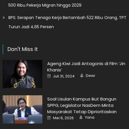
500 Ribu Pekerja Migran hingga 2029
BPS: Serapan Tenaga Kerja Bertambah 522 Ribu Orang, TPT
Turun Jadi 4,65 Persen
Don't Miss it
Ageng Kiwi Jadi Antagonis di Film ‘Jin
Khanis’
Author
Posted
Dewi
Juli 31, 2024
on
Soal Usulan Kampus Ikut Bangun
SPPG, Legislator NasDem Minta
Masyarakat Tetap Diprioritaskan
Author
Posted
Yana
Mei 6, 2026
on