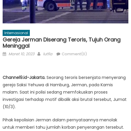
Internasional
Gereja Jerman Diserang Teroris, Tujuh Orang
Meninggal
Posted
Author
Maret 10, 2023
lutfia
Comment(0)
on
Channel9.id-Jakarta.
Seorang teroris bersenjata menyerang
gereja Saksi Yehuwa di Hamburg, Jerman, pada Kamis
malam. Saat ini polisi sedang memfokuskan proses
investigasi terhadap motif dibalik aksi brutal tersebut, Jumat
(10/3).
Pihak kepolisian Jerman dalam pernyataannya menolak
untuk memberi tahu jumlah korban penyerangan tersebut.