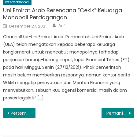
Internasional
Uni Emirat Arab Berencana “Cekik” Keluarga
Monopoli Perdagangan
Author
Posted
Arif
Desember 27, 2021
on
Channel9.id-Uni Emirat Arab. Pemerintah Uni Emirat Arab
(UEA) telah mengatakan kepada beberapa keluarga
konglomerat untuk mencabut monopolinya terhadap
penjualan barang-barang impor, lapor Financial Times (FT)
pada hari Minggu, Senin (27/12/2021). Pihak pemerintah
masih belum memberikan responnya, namun kantor berita
WAM mengutip pernyataan dari Menteri Ekonomi yang
menyebutkan, sebuah RUU agensi komersial masih dalam
proses legislatif […]
Navigasi
Pertemuan Presiden dan Dua Capres di Jateng, Mungkinkah Duet Prabowo-Ganjar?
Pemanfaatan Pulau Kecil, Ditjen Bina Adwil Kemendagri Dukung Sinkronisasi Data Pulau Indonesia
pos