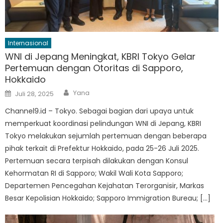
Internasional
WNI di Jepang Meningkat, KBRI Tokyo Gelar
Pertemuan dengan Otoritas di Sapporo,
Hokkaido
Author
Posted
Yana
Juli 28, 2025
on
Channel9.id – Tokyo. Sebagai bagian dari upaya untuk
memperkuat koordinasi pelindungan WNI di Jepang, KBRI
Tokyo melakukan sejumlah pertemuan dengan beberapa
pihak terkait di Prefektur Hokkaido, pada 25-26 Juli 2025.
Pertemuan secara terpisah dilakukan dengan Konsul
Kehormatan RI di Sapporo; Wakil Wali Kota Sapporo;
Departemen Pencegahan Kejahatan Terorganisir, Markas
Besar Kepolisian Hokkaido; Sapporo Immigration Bureau; […]