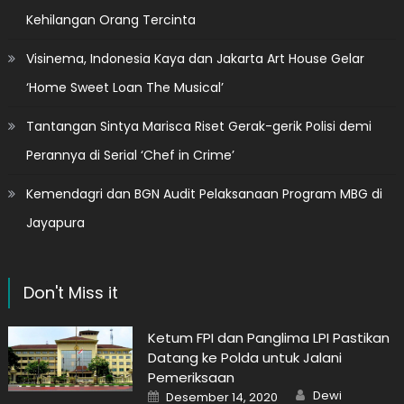
Kehilangan Orang Tercinta
Visinema, Indonesia Kaya dan Jakarta Art House Gelar
‘Home Sweet Loan The Musical’
Tantangan Sintya Marisca Riset Gerak-gerik Polisi demi
Perannya di Serial ‘Chef in Crime’
Kemendagri dan BGN Audit Pelaksanaan Program MBG di
Jayapura
Don't Miss it
Ketum FPI dan Panglima LPI Pastikan
Datang ke Polda untuk Jalani
Pemeriksaan
Author
Posted
Dewi
Desember 14, 2020