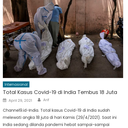
Internasional
Total Kasus Covid-19 di India Tembus 18 Juta
Author
Posted
Arif
April 29, 2021
on
Channel9.id-India. Total kasus Covid-19 di India sudah
melewati angka 18 juta di hari Kamis (29/4/2021). Saat ini
India sedang dilanda pandemi hebat sampai-sampai