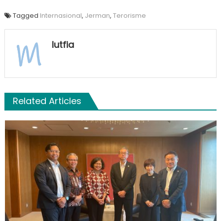
Tagged
Internasional
,
Jerman
,
Terorisme
lutfia
Related Articles