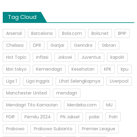
Tag Cloud
Arsenal
Barcelona
Bola.com
Bola.net
BPIP
Chelsea
DPR
Ganjar
Gerindra
Gibran
Hot Topic
inflasi
Jokowi
Juventus
kapolri
kbri tokyo
Kemendagri
Kesehatan
KPK
kpu
Liga 1
Liga Inggris
Lihat Selengkapnya
Liverpool
Manchester United
mendagri
Mendagri Tito Karnavian
Merdeka.com
MU
PDIP
Pemilu 2024
PN Jaksel
polisi
Polri
Prabowo
Prabowo Subianto
Premier League