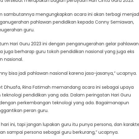
ara tersebut merupakan bagian perayaan Hari Cinta Guru 2023.
lam sambutannya mengungkapkan acara ini akan terbagi menjad
penganugerahan pahlawan pendidikan kepada Conny Semiawan,
anugerahan guru.
m Hari Guru 2023 ini dengan penganugerahan gelar pahlawan
a juga berharap guru tokoh pendidikan nasional yang juga eks
n nasional.
y bisa jadi pahlawan nasional karena jasa-jasanya,” ucapnya.
et Dhuafa, Rina Fatimah memandang acara ini sebagai upaya
knologi pendidikan yang ada. Dalam peringatan Hari Guru
an dengan perkembangan teknologi yang ada. Bagaimanapun
nggantikan peran guru.
ri ini, tapi jangan lupakan guru itu punya persona, dan karakte
gan sampai persona sebagai guru berkurang,” ucapnya.