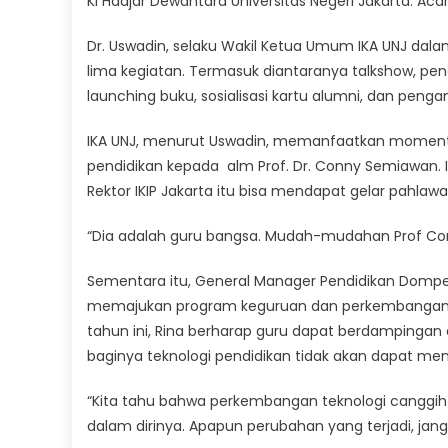
Ki Hadjar Dewantara Universitas Negeri Jakarta. Ac
Dr. Uswadin, selaku Wakil Ketua Umum IKA UNJ da
lima kegiatan. Termasuk diantaranya talkshow, 
launching buku, sosialisasi kartu alumni, dan peng
IKA UNJ, menurut Uswadin, memanfaatkan momentu
pendidikan kepada alm Prof. Dr. Conny Semiawan. I
Rektor IKIP Jakarta itu bisa mendapat gelar pahlawa
“Dia adalah guru bangsa. Mudah-mudahan Prof Conn
Sementara itu, General Manager Pendidikan Domp
memajukan program keguruan dan perkembangan te
tahun ini, Rina berharap guru dapat berdamping
baginya teknologi pendidikan tidak akan dapat me
“Kita tahu bahwa perkembangan teknologi canggih ha
dalam dirinya. Apapun perubahan yang terjadi, jan