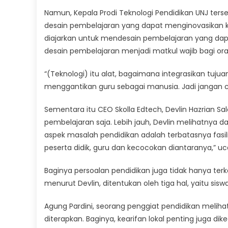
Namun, Kepala Prodi Teknologi Pendidikan UNJ ter
desain pembelajaran yang dapat menginovasikan k
diajarkan untuk mendesain pembelajaran yang dapat
desain pembelajaran menjadi matkul wajib bagi oran
“(Teknologi) itu alat, bagaimana integrasikan tujuan
menggantikan guru sebagai manusia. Jadi jangan c
Sementara itu CEO Skolla Edtech, Devlin Hazrian Sa
pembelajaran saja. Lebih jauh, Devlin melihatnya da
aspek masalah pendidikan adalah terbatasnya fasili
peserta didik, guru dan kecocokan diantaranya,” uc
Baginya persoalan pendidikan juga tidak hanya terk
menurut Devlin, ditentukan oleh tiga hal, yaitu sisw
Agung Pardini, seorang penggiat pendidikan melihat
diterapkan. Baginya, kearifan lokal penting juga 