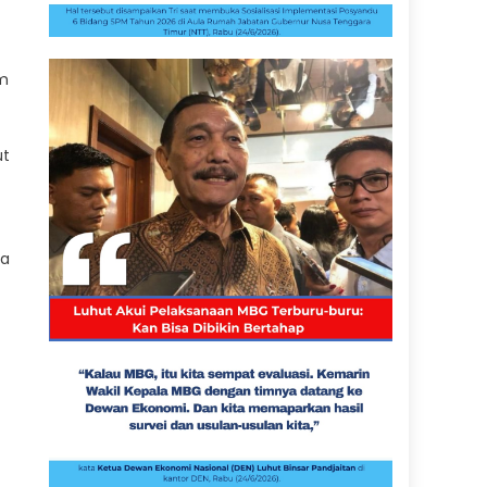
am
ut
ba