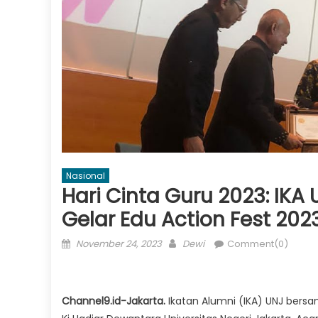
Nasional
Hari Cinta Guru 2023: I
Gelar Edu Action Fest 202
Posted
Author
November 24, 2023
Dewi
Comment(0)
on
Channel9.id-Jakarta.
Ikatan Alumni (IKA) UNJ ber