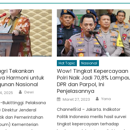
Hot Topic
Nasional
gri Tekankan
Wow! Tingkat Kepercayaan
ya Harmoni untuk
Polri Naik Jadi 70,8% Lampau
unan Nasional
DPR dan Parpol, Ini
Penjelasannya
Author
Dewi
4, 2025
Author
Posted
Yana
Maret 27, 2023
on
-Bukittinggi. Pelaksana
Channel9.id – Jakarta. Indikator
) Direktur Jenderal
Politik Indonesia merilis hasil survei
litik dan Pemerintahan
tingkat kepercayaan terhadap
pum) Kementerian