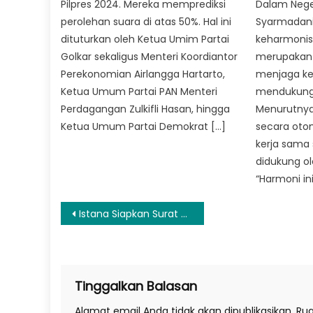
Pilpres 2024. Mereka memprediksi
Dalam Nege
perolehan suara di atas 50%. Hal ini
Syarmadan
dituturkan oleh Ketua Umim Partai
keharmonis
Golkar sekaligus Menteri Koordiantor
merupakan 
Perekonomian Airlangga Hartarto,
menjaga ke
Ketua Umum Partai PAN Menteri
mendukung
Perdagangan Zulkifli Hasan, hingga
Menurutnya,
Ketua Umum Partai Demokrat […]
secara otom
kerja sama
didukung ol
“Harmoni ini
Navigasi
Istana Siapkan Surat Pemberhentian Sementara Ketua KPK Firli Bahuri
pos
Tinggalkan Balasan
Alamat email Anda tidak akan dipublikasikan.
Rua