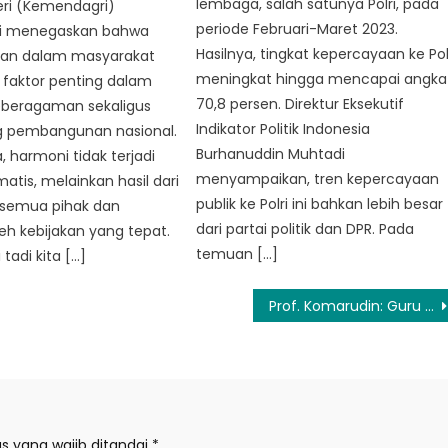
lembaga, salah satunya Polri, pada
ri (Kemendagri)
periode Februari-Maret 2023.
i menegaskan bahwa
Hasilnya, tingkat kepercayaan ke Pol
an dalam masyarakat
meningkat hingga mencapai angka
faktor penting dalam
70,8 persen. Direktur Eksekutif
beragaman sekaligus
Indikator Politik Indonesia
 pembangunan nasional.
Burhanuddin Muhtadi
 harmoni tidak terjadi
menyampaikan, tren kepercayaan
atis, melainkan hasil dari
publik ke Polri ini bahkan lebih besar
 semua pihak dan
dari partai politik dan DPR. Pada
eh kebijakan yang tepat.
temuan […]
 tadi kita […]
Prof. Komarudin: Guru Perlu Meningkatkan Kualitas Diri
s yang wajib ditandai
*