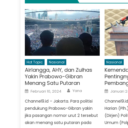
Hot Topic
Nasional
Nasional
Airlangga, AHY, dan Zulhas
Kemenda
Yakin Prabowo-Gibran
Pentingn
Menang Satu Putaran
Pembang
Author
Posted
Posted
Yana
Februari 10, 2024
Januari 2
on
on
Channel9.id – Jakarta. Para politisi
Channel9.id
pendukung Prabowo-Gibran yakin
Harian (Plh.
jika pasangan nomor urut 2 tersebut
(Dirjen) Po
akan menang satu putaran pada
Umum (Pol