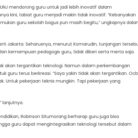
UNJ mendorong guru untuk jadi lebih inovatif dalam
a kini, tabiat guru menjadi makin tidak inovatif. “Kebanyakan
enemukan guru sekolah bagus pun masih begitu,” ungkapnya dal
perti Jakarta. Seharusnya, menurut Komarudin, tunjangan terseb
dan kemampuan pedagogis guru, tidak diberi serta merta saja.
tidak akan tergantikan teknologi. Namun dalam perkembangan
tuk guru terus berkreasi. “Saya yakin tidak akan tergantikan. Oc
dak. Untuk pekerjaan teknis mungkin. Tapi pekerjaan yang
” lanjutnya.
ndidikan, Robinson Situmorang berharap guru juga bisa
ngga guru dapat mengintegrasikan teknologi tersebut dalam