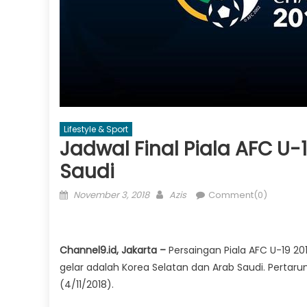
Lifestyle & Sport
Jadwal Final Piala AFC U-1
Saudi
Posted
Author
November 3, 2018
Azis
Comment(0)
on
Channel9.id, Jakarta –
Persaingan Piala AFC U-19 2
gelar adalah Korea Selatan dan Arab Saudi. Pertaru
(4/11/2018).