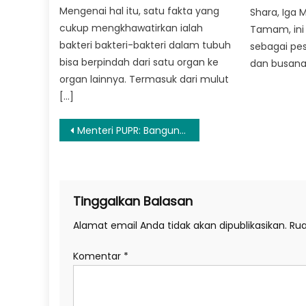
Mengenai hal itu, satu fakta yang
Shara, Iga 
cukup mengkhawatirkan ialah
Tamam, in
bakteri bakteri-bakteri dalam tubuh
sebagai pe
bisa berpindah dari satu organ ke
dan busana
organ lainnya. Termasuk dari mulut
[…]
Navigasi
Menteri PUPR: Bangun Infrastruktur untuk Penuhi Kebutuhan Masyarakat
pos
Tinggalkan Balasan
Alamat email Anda tidak akan dipublikasikan.
Rua
Komentar
*