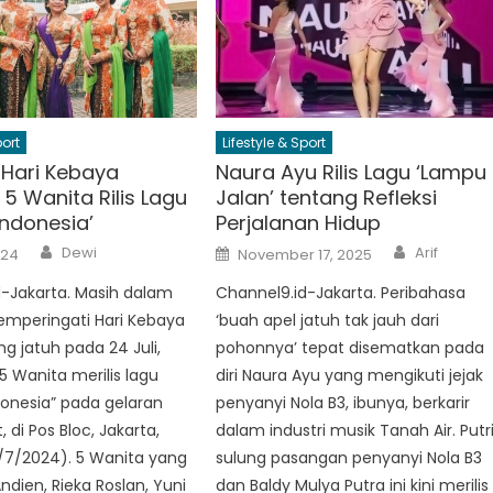
port
Lifestyle & Sport
 Hari Kebaya
Naura Ayu Rilis Lagu ‘Lampu
 5 Wanita Rilis Lagu
Jalan’ tentang Refleksi
Indonesia’
Perjalanan Hidup
Author
Author
Posted
Dewi
Arif
024
November 17, 2025
on
-Jakarta. Masih dalam
Channel9.id-Jakarta. Peribahasa
mperingati Hari Kebaya
‘buah apel jatuh tak jauh dari
ng jatuh pada 24 Juli,
pohonnya’ tepat disematkan pada
5 Wanita merilis lagu
diri Naura Ayu yang mengikuti jejak
onesia” pada gelaran
penyanyi Nola B3, ibunya, berkarir
 di Pos Bloc, Jakarta,
dalam industri musik Tanah Air. Putr
/7/2024). 5 Wanita yang
sulung pasangan penyanyi Nola B3
 Andien, Rieka Roslan, Yuni
dan Baldy Mulya Putra ini kini merilis