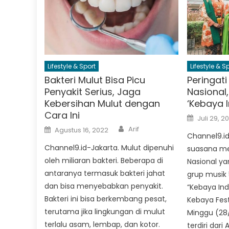
Lifestyle & Sport
Lifestyle & S
Bakteri Mulut Bisa Picu
Peringati
Penyakit Serius, Jaga
Nasional,
Kebersihan Mulut dengan
‘Kebaya 
Cara Ini
Posted
Juli 29, 2
on
Author
Posted
Arif
Agustus 16, 2022
on
Channel9.id
Channel9.id-Jakarta. Mulut dipenuhi
suasana me
oleh miliaran bakteri. Beberapa di
Nasional ya
antaranya termasuk bakteri jahat
grup musik 
dan bisa menyebabkan penyakit.
“Kebaya Ind
Bakteri ini bisa berkembang pesat,
Kebaya Fest,
terutama jika lingkungan di mulut
Minggu (28
terlalu asam, lembap, dan kotor.
terdiri dari