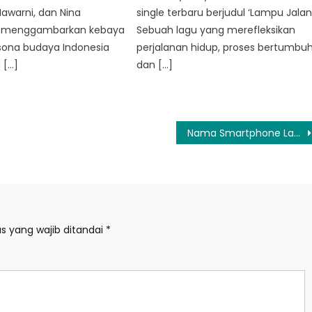
Mawarni, dan Nina
single terbaru berjudul ‘Lampu Jalan’
i menggambarkan kebaya
Sebuah lagu yang merefleksikan
sona budaya Indonesia
perjalanan hidup, proses bertumbuh
 […]
dan […]
Nama Smartphone Layar Lipat Samsung Akhirnya Terungkap
s yang wajib ditandai
*