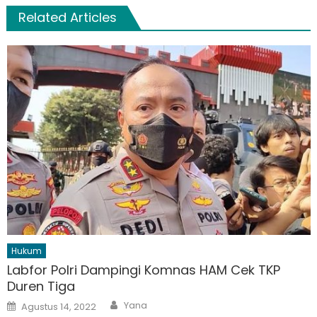
Related Articles
Hukum
Labfor Polri Dampingi Komnas HAM Cek TKP
Duren Tiga
Author
Posted
Yana
Agustus 14, 2022
on