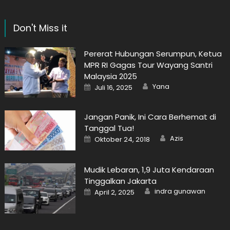
Don't Miss it
Pererat Hubungan Serumpun, Ketua
MPR RI Gagas Tour Wayang Santri
Malaysia 2025
Author
Posted
Yana
Juli 16, 2025
on
Jangan Panik, Ini Cara Berhemat di
Tanggal Tua!
Author
Posted
Azis
Oktober 24, 2018
on
Mudik Lebaran, 1,9 Juta Kendaraan
Tinggalkan Jakarta
Author
Posted
indra gunawan
April 2, 2025
on