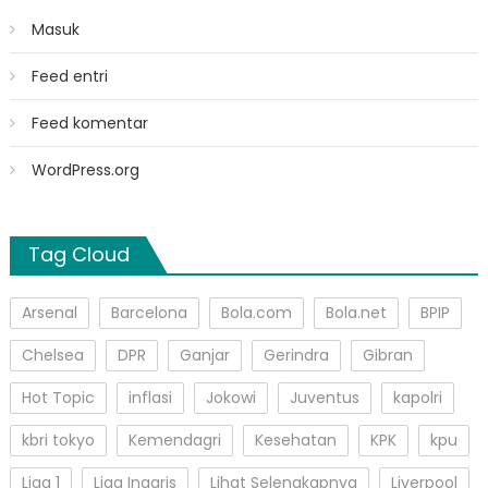
Masuk
Feed entri
Feed komentar
WordPress.org
Tag Cloud
Arsenal
Barcelona
Bola.com
Bola.net
BPIP
Chelsea
DPR
Ganjar
Gerindra
Gibran
Hot Topic
inflasi
Jokowi
Juventus
kapolri
kbri tokyo
Kemendagri
Kesehatan
KPK
kpu
Liga 1
Liga Inggris
Lihat Selengkapnya
Liverpool