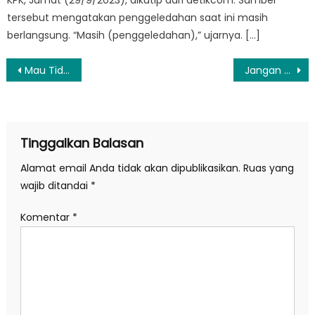
tersebut mengatakan penggeledahan saat ini masih
berlangsung. “Masih (penggeledahan),” ujarnya. […]
Navigasi
Mau Tidur Malah Pusing, Coba Atasi dengan Kiat Berikut Ini
Jangan Ketiduran Saat Main Ponsel di Tempat Tidur, Ini Risikonya
pos
Tinggalkan Balasan
Alamat email Anda tidak akan dipublikasikan.
Ruas yang
wajib ditandai
*
Komentar
*