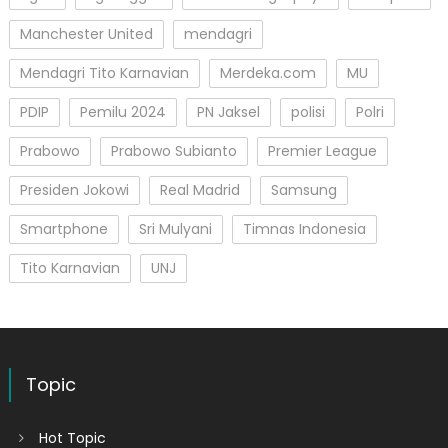
Manchester United
mendagri
Mendagri Tito Karnavian
Merdeka.com
MU
PDIP
Pemilu 2024
PN Jaksel
polisi
Polri
Prabowo
Prabowo Subianto
Premier League
Presiden Jokowi
Real Madrid
Samsung
Smartphone
Sri Mulyani
Timnas Indonesia
Tito Karnavian
UNJ
Topic
Hot Topic