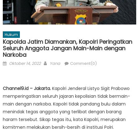
Hukum
Kapolda Jatim Diamankan, Kapolri Peringatkan
Seluruh Anggota Jangan Main-Main dengan
Narkoba
Posted
Author
Oktober 14, 2022
Yana
Comment(0)
on
Channel9.id – Jakarta.
Kapolri Jenderal Listyo Sigit Prabowo
memperingatkan seluruh jajaran kepolisian tidak bermain-
main dengan narkoba. Kapolri tidak pandang bulu dalam
menindak tegas anggota yang terlibat dengan barang
haram tersebut. Sikap tegas itu, kata Kapolri, merupakan
komitmen melakukan bersih-bersih di institusi Polri.