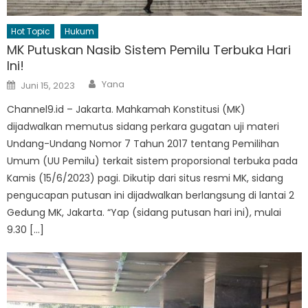
Hot Topic
Hukum
MK Putuskan Nasib Sistem Pemilu Terbuka Hari
Ini!
Author
Posted
Yana
Juni 15, 2023
on
Channel9.id – Jakarta. Mahkamah Konstitusi (MK)
dijadwalkan memutus sidang perkara gugatan uji materi
Undang-Undang Nomor 7 Tahun 2017 tentang Pemilihan
Umum (UU Pemilu) terkait sistem proporsional terbuka pada
Kamis (15/6/2023) pagi. Dikutip dari situs resmi MK, sidang
pengucapan putusan ini dijadwalkan berlangsung di lantai 2
Gedung MK, Jakarta. “Yap (sidang putusan hari ini), mulai
9.30 […]