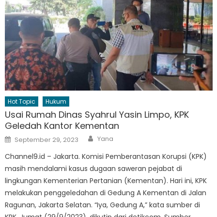
Hot Topic
Hukum
Usai Rumah Dinas Syahrul Yasin Limpo, KPK
Geledah Kantor Kementan
Author
Posted
Yana
September 29, 2023
on
Channel9.id – Jakarta. Komisi Pemberantasan Korupsi (KPK)
masih mendalami kasus dugaan saweran pejabat di
lingkungan Kementerian Pertanian (Kementan). Hari ini, KPK
melakukan penggeledahan di Gedung A Kementan di Jalan
Ragunan, Jakarta Selatan. “Iya, Gedung A,” kata sumber di
KPK, Jumat (29/9/2023), dikutip dari detikcom. Sumber