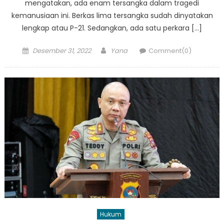
mengatakan, ada enam tersangka dalam tragedi
kemanusiaan ini. Berkas lima tersangka sudah dinyatakan
lengkap atau P-21. Sedangkan, ada satu perkara […]
Posted
Author
Desember 31, 2022
Yana
Comment(0)
on
Hukum