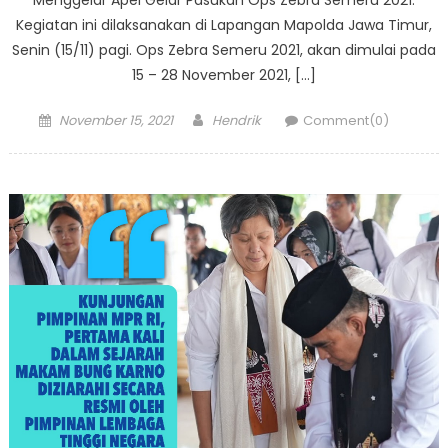
Kegiatan ini dilaksanakan di Lapangan Mapolda Jawa Timur,
Senin (15/11) pagi. Ops Zebra Semeru 2021, akan dimulai pada
15 – 28 November 2021, […]
Posted
Author
November 15, 2021
Hendrik
Comment(0)
on