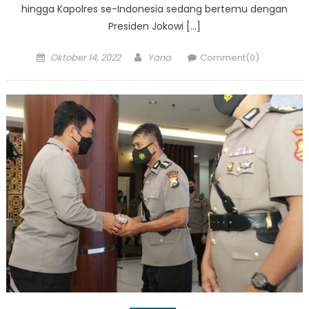
hingga Kapolres se-Indonesia sedang bertemu dengan
Presiden Jokowi […]
Posted
Author
Oktober 14, 2022
Yana
Comment(0)
on