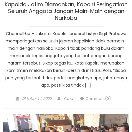
Kapolda Jatim Diamankan, Kapolri Peringatkan
Seluruh Anggota Jangan Main-Main dengan
Narkoba
Channel9.id – Jakarta. Kapolri Jenderal Listyo Sigit Prabowo
memperingatkan seluruh jajaran kepolisian tidak bermain-
main dengan narkoba. Kapolri tidak pandang bulu dalam
menindak tegas anggota yang terlibat dengan barang
haram tersebut. Sikap tegas itu, kata Kapolri, merupakan
komitmen melakukan bersih-bersih di institusi Polri. “Siapa
pun yang terlibat, tidak peduli pangkatnya apa, jabatannya
apa, pasti kita tindak […]
Posted
Author
Oktober 14, 2022
Yana
Comment(0)
on