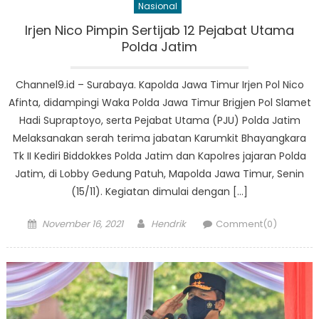
Nasional
Irjen Nico Pimpin Sertijab 12 Pejabat Utama
Polda Jatim
Channel9.id – Surabaya. Kapolda Jawa Timur Irjen Pol Nico
Afinta, didampingi Waka Polda Jawa Timur Brigjen Pol Slamet
Hadi Supraptoyo, serta Pejabat Utama (PJU) Polda Jatim
Melaksanakan serah terima jabatan Karumkit Bhayangkara
Tk II Kediri Biddokkes Polda Jatim dan Kapolres jajaran Polda
Jatim, di Lobby Gedung Patuh, Mapolda Jawa Timur, Senin
(15/11). Kegiatan dimulai dengan […]
Posted
Author
November 16, 2021
Hendrik
Comment(0)
on