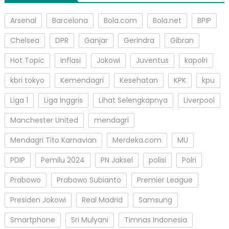
Arsenal
Barcelona
Bola.com
Bola.net
BPIP
Chelsea
DPR
Ganjar
Gerindra
Gibran
Hot Topic
inflasi
Jokowi
Juventus
kapolri
kbri tokyo
Kemendagri
Kesehatan
KPK
kpu
Liga 1
Liga Inggris
Lihat Selengkapnya
Liverpool
Manchester United
mendagri
Mendagri Tito Karnavian
Merdeka.com
MU
PDIP
Pemilu 2024
PN Jaksel
polisi
Polri
Prabowo
Prabowo Subianto
Premier League
Presiden Jokowi
Real Madrid
Samsung
Smartphone
Sri Mulyani
Timnas Indonesia