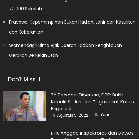
70.000 Sekolah
Prabowo: Kepemimpinan Bukan Hadiah, Lahir dari Kesulitan
dan Keberanian
Wamendagri Bima Ajak Daerah Jadikan Penghijauan
Gerakan Berkelanjutan
Don't Miss it
25 Personel Diperiksa, DPR: Bukti
Kapolri Serius dan Tegas Usut Kasus
Brigadir J
Author
Posted
Yana
Agustus 5, 2022
on
KPK Anggap Inspektorat dan Dewas