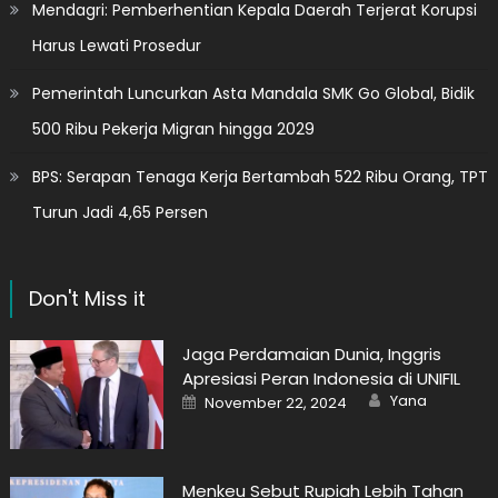
Mendagri: Pemberhentian Kepala Daerah Terjerat Korupsi
Harus Lewati Prosedur
Pemerintah Luncurkan Asta Mandala SMK Go Global, Bidik
500 Ribu Pekerja Migran hingga 2029
BPS: Serapan Tenaga Kerja Bertambah 522 Ribu Orang, TPT
Turun Jadi 4,65 Persen
Don't Miss it
Jaga Perdamaian Dunia, Inggris
Apresiasi Peran Indonesia di UNIFIL
Author
Posted
Yana
November 22, 2024
on
Menkeu Sebut Rupiah Lebih Tahan