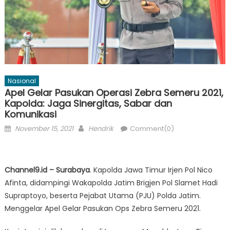
Nasional
Apel Gelar Pasukan Operasi Zebra Semeru 2021,
Kapolda: Jaga Sinergitas, Sabar dan
Komunikasi
Posted
Author
November 15, 2021
Hendrik
Comment(0)
on
Channel9.id – Surabaya
. Kapolda Jawa Timur Irjen Pol Nico
Afinta, didampingi Wakapolda Jatim Brigjen Pol Slamet Hadi
Supraptoyo, beserta Pejabat Utama (PJU) Polda Jatim.
Menggelar Apel Gelar Pasukan Ops Zebra Semeru 2021.