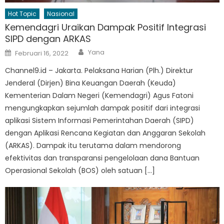
Hot Topic
Nasional
Kemendagri Uraikan Dampak Positif Integrasi
SIPD dengan ARKAS
Author
Posted
Yana
Februari 16, 2022
on
Channel9.id – Jakarta. Pelaksana Harian (Plh.) Direktur
Jenderal (Dirjen) Bina Keuangan Daerah (Keuda)
Kementerian Dalam Negeri (Kemendagri) Agus Fatoni
mengungkapkan sejumlah dampak positif dari integrasi
aplikasi Sistem Informasi Pemerintahan Daerah (SIPD)
dengan Aplikasi Rencana Kegiatan dan Anggaran Sekolah
(ARKAS). Dampak itu terutama dalam mendorong
efektivitas dan transparansi pengelolaan dana Bantuan
Operasional Sekolah (BOS) oleh satuan […]