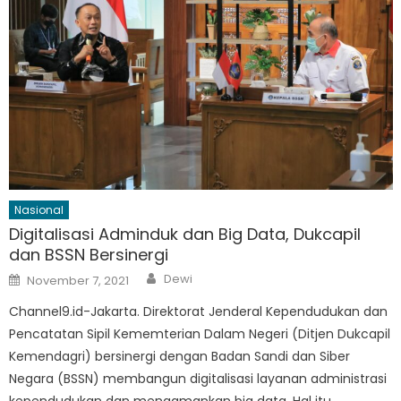
Nasional
Digitalisasi Adminduk dan Big Data, Dukcapil
dan BSSN Bersinergi
Author
Posted
Dewi
November 7, 2021
on
Channel9.id-Jakarta. Direktorat Jenderal Kependudukan dan
Pencatatan Sipil Kememterian Dalam Negeri (Ditjen Dukcapil
Kemendagri) bersinergi dengan Badan Sandi dan Siber
Negara (BSSN) membangun digitalisasi layanan administrasi
kependudukan dan mengamankan big data. Hal itu