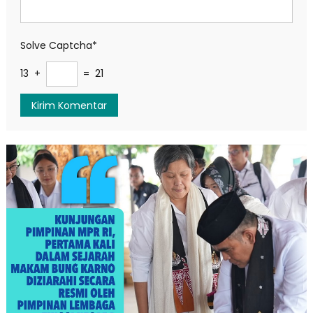
Solve Captcha*
13 +
= 21