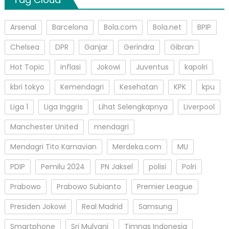
Arsenal
Barcelona
Bola.com
Bola.net
BPIP
Chelsea
DPR
Ganjar
Gerindra
Gibran
Hot Topic
inflasi
Jokowi
Juventus
kapolri
kbri tokyo
Kemendagri
Kesehatan
KPK
kpu
Liga 1
Liga Inggris
Lihat Selengkapnya
Liverpool
Manchester United
mendagri
Mendagri Tito Karnavian
Merdeka.com
MU
PDIP
Pemilu 2024
PN Jaksel
polisi
Polri
Prabowo
Prabowo Subianto
Premier League
Presiden Jokowi
Real Madrid
Samsung
Smartphone
Sri Mulyani
Timnas Indonesia