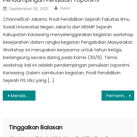
Author
Posted
Dewi
September 30, 2021
on
Channel9.id-Jakarta. Prodi Pendidikan Sejarah Fakultas Ilmu
Sosial Universitas Negeri Jakarta dan MGMP Sejarah
Kabupaten Karawang menyelenggarakan kegiatan workshop
kesejarahan dalam rangka kegiatan Pengabdian Masyarakat.
Workshop ini merupakan kerjasama untuk tahun ketiga,
berlangsung secara daring pada Kamis (30/9). Tema
workshop kali ini adalah pendampingan penulisan toponimi
Karawang. Dalam sambutan kegiatan, Prodi Pendidikan
Sejarah FIS UNJ yang […]
Navigasi
Mendagri Sebut Seluruh Pemerintahan Desa di Sumatera Sudah Pulih
Pemerintah Terus Kawal Penggunaan Tambahan Anggaran TKD Rp10,6 T bagi Daerah Terdampak Bencana Sumatra
pos
Tinggalkan Balasan