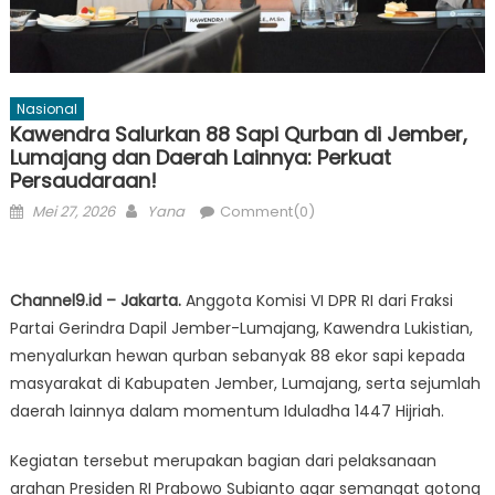
Nasional
Kawendra Salurkan 88 Sapi Qurban di Jember,
Lumajang dan Daerah Lainnya: Perkuat
Persaudaraan!
Posted
Author
Mei 27, 2026
Yana
Comment(0)
on
Channel9.id – Jakarta.
Anggota Komisi VI DPR RI dari Fraksi
Partai Gerindra Dapil Jember-Lumajang, Kawendra Lukistian,
menyalurkan hewan qurban sebanyak 88 ekor sapi kepada
masyarakat di Kabupaten Jember, Lumajang, serta sejumlah
daerah lainnya dalam momentum Iduladha 1447 Hijriah.
Kegiatan tersebut merupakan bagian dari pelaksanaan
arahan Presiden RI Prabowo Subianto agar semangat gotong