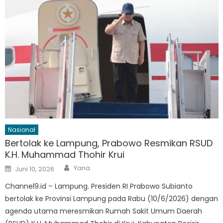
Nasional
Bertolak ke Lampung, Prabowo Resmikan RSUD
K.H. Muhammad Thohir Krui
Author
Posted
Yana
Juni 10, 2026
on
Channel9.id – Lampung. Presiden RI Prabowo Subianto
bertolak ke Provinsi Lampung pada Rabu (10/6/2026) dengan
agenda utama meresmikan Rumah Sakit Umum Daerah