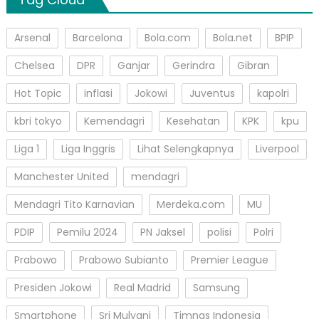
Arsenal
Barcelona
Bola.com
Bola.net
BPIP
Chelsea
DPR
Ganjar
Gerindra
Gibran
Hot Topic
inflasi
Jokowi
Juventus
kapolri
kbri tokyo
Kemendagri
Kesehatan
KPK
kpu
Liga 1
Liga Inggris
Lihat Selengkapnya
Liverpool
Manchester United
mendagri
Mendagri Tito Karnavian
Merdeka.com
MU
PDIP
Pemilu 2024
PN Jaksel
polisi
Polri
Prabowo
Prabowo Subianto
Premier League
Presiden Jokowi
Real Madrid
Samsung
Smartphone
Sri Mulyani
Timnas Indonesia