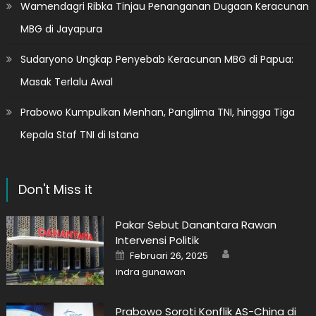
Wamendagri Ribka Tinjau Penanganan Dugaan Keracunan
MBG di Jayapura
Sudaryono Ungkap Penyebab Keracunan MBG di Papua:
Masak Terlalu Awal
Prabowo Kumpulkan Menhan, Panglima TNI, hingga Tiga
Kepala Staf TNI di Istana
Don't Miss it
Pakar Sebut Danantara Rawan
Intervensi Politik
Author
Posted
Februari 26, 2025
on
indra gunawan
Prabowo Soroti Konflik AS-China di