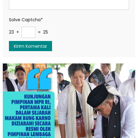
Solve Captcha*
23 +
= 25