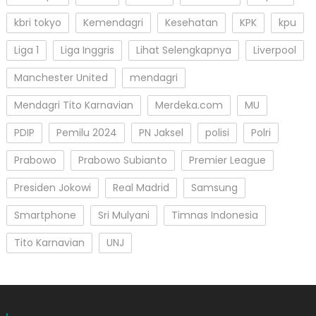
kbri tokyo
Kemendagri
Kesehatan
KPK
kpu
Liga 1
Liga Inggris
Lihat Selengkapnya
Liverpool
Manchester United
mendagri
Mendagri Tito Karnavian
Merdeka.com
MU
PDIP
Pemilu 2024
PN Jaksel
polisi
Polri
Prabowo
Prabowo Subianto
Premier League
Presiden Jokowi
Real Madrid
Samsung
Smartphone
Sri Mulyani
Timnas Indonesia
Tito Karnavian
UNJ