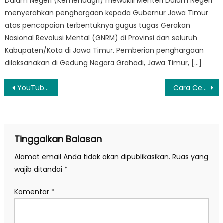
Dalam Negeri (Kemendagri) mewakili Menteri Dalam Negeri
menyerahkan penghargaan kepada Gubernur Jawa Timur
atas pencapaian terbentuknya gugus tugas Gerakan
Nasional Revolusi Mental (GNRM) di Provinsi dan seluruh
Kabupaten/Kota di Jawa Timur. Pemberian penghargaan
dilaksanakan di Gedung Negara Grahadi, Jawa Timur, […]
Navigasi
YouTube Rilis Go Live Together, Host Bisa Undang Siapa Pun Jadi Co-Host
Cara Cegah Kanker Pada Anak dan Dewasa Berbeda, Ini Harus Diperhatikan
pos
Tinggalkan Balasan
Alamat email Anda tidak akan dipublikasikan.
Ruas yang
wajib ditandai
*
Komentar
*