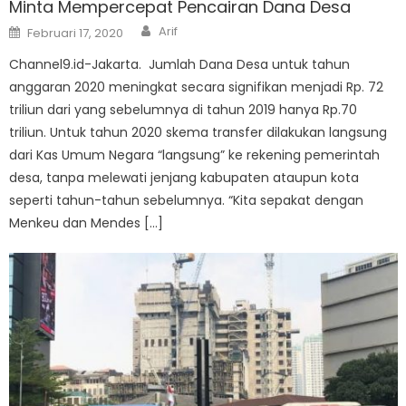
Minta Mempercepat Pencairan Dana Desa
Author
Posted
Arif
Februari 17, 2020
on
Channel9.id-Jakarta. Jumlah Dana Desa untuk tahun
anggaran 2020 meningkat secara signifikan menjadi Rp. 72
triliun dari yang sebelumnya di tahun 2019 hanya Rp.70
triliun. Untuk tahun 2020 skema transfer dilakukan langsung
dari Kas Umum Negara “langsung” ke rekening pemerintah
desa, tanpa melewati jenjang kabupaten ataupun kota
seperti tahun-tahun sebelumnya. “Kita sepakat dengan
Menkeu dan Mendes […]