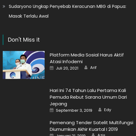
Sudaryono Ungkap Penyebab Keracunan MBG di Papua:
Masak Terlalu Awal
Don't Miss it
Platform Media Sosial Harus Aktif
Atasi Infodemi
Author
Posted
Arif
Juli 20, 2021
on
Hari Ini 74 Tahun Lalu Pertama Kali
Pemuda Rebut Sarana Umum Dari
Jepang
Author
Posted
Edy
September 3, 2019
on
Pemenang Tender Satelit Multifungsi
Diumumkan Akhir Kuartal I 2019
Author
Posted
Azis
Januari 21, 2019