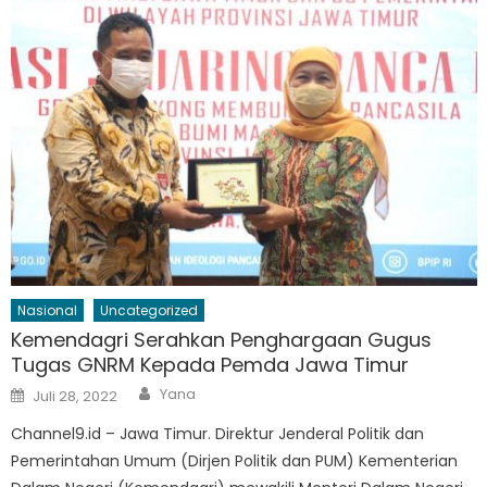
Nasional
Uncategorized
Kemendagri Serahkan Penghargaan Gugus
Tugas GNRM Kepada Pemda Jawa Timur
Author
Posted
Yana
Juli 28, 2022
on
Channel9.id – Jawa Timur. Direktur Jenderal Politik dan
Pemerintahan Umum (Dirjen Politik dan PUM) Kementerian