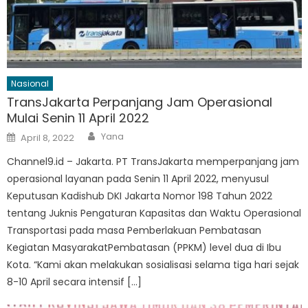
Nasional
TransJakarta Perpanjang Jam Operasional
Mulai Senin 11 April 2022
Author
Posted
Yana
April 8, 2022
on
Channel9.id – Jakarta. PT TransJakarta memperpanjang jam
operasional layanan pada Senin 11 April 2022, menyusul
Keputusan Kadishub DKI Jakarta Nomor 198 Tahun 2022
tentang Juknis Pengaturan Kapasitas dan Waktu Operasional
Transportasi pada masa Pemberlakuan Pembatasan
Kegiatan MasyarakatPembatasan (PPKM) level dua di Ibu
Kota. “Kami akan melakukan sosialisasi selama tiga hari sejak
8-10 April secara intensif […]