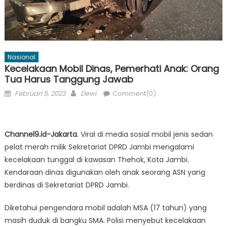
Nasional
Kecelakaan Mobil Dinas, Pemerhati Anak: Orang
Tua Harus Tanggung Jawab
Posted
Author
Februari 5, 2023
Dewi
Comment(0)
on
Channel9.id-Jakarta
. Viral di media sosial mobil jenis sedan
pelat merah milik Sekretariat DPRD Jambi mengalami
kecelakaan tunggal di kawasan Thehok, Kota Jambi.
Kendaraan dinas digunakan oleh anak seorang ASN yang
berdinas di Sekretariat DPRD Jambi.
Diketahui pengendara mobil adalah MSA (17 tahun) yang
masih duduk di bangku SMA. Polisi menyebut kecelakaan