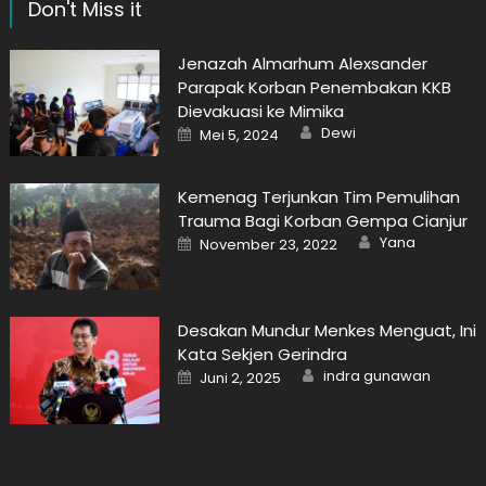
Don't Miss it
Jenazah Almarhum Alexsander
Parapak Korban Penembakan KKB
Dievakuasi ke Mimika
Author
Posted
Dewi
Mei 5, 2024
on
Kemenag Terjunkan Tim Pemulihan
Trauma Bagi Korban Gempa Cianjur
Author
Posted
Yana
November 23, 2022
on
Desakan Mundur Menkes Menguat, Ini
Kata Sekjen Gerindra
Author
Posted
indra gunawan
Juni 2, 2025
on