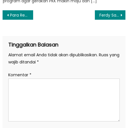
program agar gerakan PKK makin maju dan […]
Navigasi
Para Remaja Tinggalkan Facebook
Ferdy Sambo Tersangka, Komnas HAM Cek Dugaan “Obstruction of Justice” di TKP Duren Tiga
pos
Tinggalkan Balasan
Alamat email Anda tidak akan dipublikasikan.
Ruas yang
wajib ditandai
*
Komentar
*