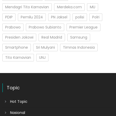
Mendagri Tito Karnavian
Merdeka.com
MU
PDIP
Pemilu 2024
PN Jaksel
polisi
Polri
Prabowo
Prabowo Subianto
Premier League
Presiden Jokowi
Real Madrid
Samsung
Smartphone
Sri Mulyani
Timnas Indonesia
Tito Karnavian
UNJ
Topic
Hot Topic
Nasional