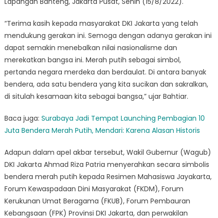
Lapangan Banteng, Jakarta Pusat, Senin (15/8/2022).
“Terima kasih kepada masyarakat DKI Jakarta yang telah
mendukung gerakan ini. Semoga dengan adanya gerakan ini
dapat semakin menebalkan nilai nasionalisme dan
merekatkan bangsa ini. Merah putih sebagai simbol,
pertanda negara merdeka dan berdaulat. Di antara banyak
bendera, ada satu bendera yang kita sucikan dan sakralkan,
di situlah kesamaan kita sebagai bangsa,” ujar Bahtiar.
Baca juga:
Surabaya Jadi Tempat Launching Pembagian 10
Juta Bendera Merah Putih, Mendari: Karena Alasan Historis
Adapun dalam apel akbar tersebut, Wakil Gubernur (Wagub)
DKI Jakarta Ahmad Riza Patria menyerahkan secara simbolis
bendera merah putih kepada Resimen Mahasiswa Jayakarta,
Forum Kewaspadaan Dini Masyarakat (FKDM), Forum
Kerukunan Umat Beragama (FKUB), Forum Pembauran
Kebangsaan (FPK) Provinsi DKI Jakarta, dan perwakilan