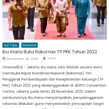
Hot Topic
Nasional
Ibu Iriana Buka Rakornas TP PKK Tahun 2022
Author
Posted
Yana
November 28, 2022
on
Channel9.id – Jakarta. Ibu Iriana Joko Widodo secara resmi
membuka Rapat Koordinasi Nasional (Rakornas) Tim
Penggerak Pemberdayaan dan Kesejahteraan Keluarga (TP
PKK) Tahun 2022 yang diselenggarakan di JIEXPO Convention
Centre, Jakarta, pada Senin, 28 November 2022. Dalam
sambutannya, Ibu Iriana menyampaikan, penyelenggaraan
rakornas dilakukan guna menyelaraskan pencapaian target