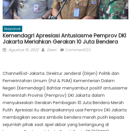
Nasional
Kemendagri Apresiasi Antusiasme Pemprov DKI
Jakarta Meriahkan Gerakan 10 Juta Bendera
Posted
Author
Agustus 15, 2022
Dewi
Comment(0)
on
Channel9.id-Jakarta. Direktur Jenderal (Dirjen) Politik dan
Pemerintahan Umum (Pol & PUM) Kementerian Dalam
Negeri (Kemendagri) Bahtiar menyambut positif antusiasme
Pemerintah Provinsi (Pemprov) DKI Jakarta dalam
menyukseskan Gerakan Pembagian 10 Juta Bendera Merah
Putih. Apresiasi itu disampaikannya usai Pemprov DKI Jakarta
membagikan secara simbolis bendera merah putih kepada
sejumlah pihak saat apel akbar yang berlangsung di