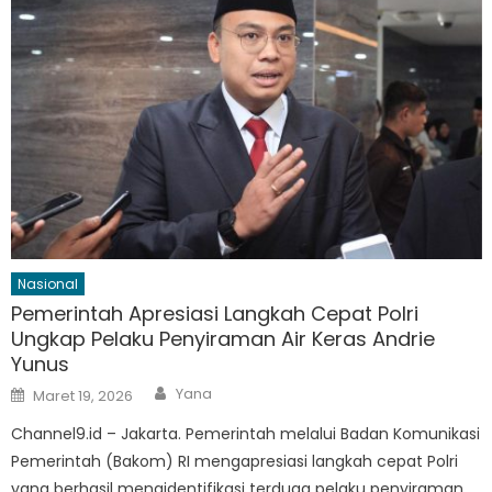
Nasional
Pemerintah Apresiasi Langkah Cepat Polri
Ungkap Pelaku Penyiraman Air Keras Andrie
Yunus
Author
Posted
Yana
Maret 19, 2026
on
Channel9.id – Jakarta. Pemerintah melalui Badan Komunikasi
Pemerintah (Bakom) RI mengapresiasi langkah cepat Polri
yang berhasil mengidentifikasi terduga pelaku penyiraman