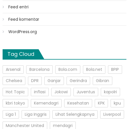
Feed entri
Feed komentar
WordPress.org
Tag Cloud
Arsenal
Barcelona
Bola.com
Bola.net
BPIP
Chelsea
DPR
Ganjar
Gerindra
Gibran
Hot Topic
inflasi
Jokowi
Juventus
kapolri
kbri tokyo
Kemendagri
Kesehatan
KPK
kpu
Liga 1
Liga Inggris
Lihat Selengkapnya
Liverpool
Manchester United
mendagri