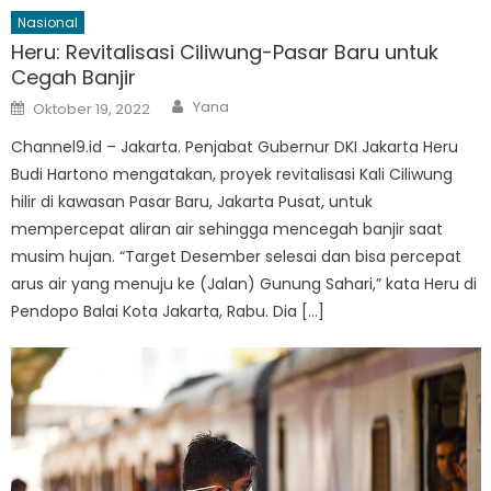
Nasional
Heru: Revitalisasi Ciliwung-Pasar Baru untuk
Cegah Banjir
Author
Posted
Yana
Oktober 19, 2022
on
Channel9.id – Jakarta. Penjabat Gubernur DKI Jakarta Heru
Budi Hartono mengatakan, proyek revitalisasi Kali Ciliwung
hilir di kawasan Pasar Baru, Jakarta Pusat, untuk
mempercepat aliran air sehingga mencegah banjir saat
musim hujan. “Target Desember selesai dan bisa percepat
arus air yang menuju ke (Jalan) Gunung Sahari,” kata Heru di
Pendopo Balai Kota Jakarta, Rabu. Dia […]