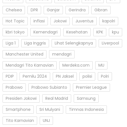
Chelsea
DPR
Ganjar
Gerindra
Gibran
Hot Topic
inflasi
Jokowi
Juventus
kapolri
kbri tokyo
Kemendagri
Kesehatan
KPK
kpu
Liga 1
Liga Inggris
Lihat Selengkapnya
Liverpool
Manchester United
mendagri
Mendagri Tito Karnavian
Merdeka.com
MU
PDIP
Pemilu 2024
PN Jaksel
polisi
Polri
Prabowo
Prabowo Subianto
Premier League
Presiden Jokowi
Real Madrid
Samsung
Smartphone
Sri Mulyani
Timnas Indonesia
Tito Karnavian
UNJ