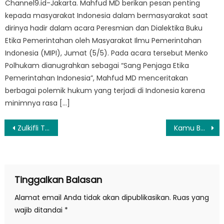
Channel9.id-Jakarta. Mahfud MD berikan pesan penting
kepada masyarakat Indonesia dalam bermasyarakat saat
dirinya hadir dalam acara Peresmian dan Dialektika Buku
Etika Pemerintahan oleh Masyarakat Ilmu Pemerintahan
Indonesia (MIPI), Jumat (5/5). Pada acara tersebut Menko
Polhukam dianugrahkan sebagai “Sang Penjaga Etika
Pemerintahan Indonesia”, Mahfud MD menceritakan
berbagai polemik hukum yang terjadi di Indonesia karena
minimnya rasa […]
Navigasi
Zulkifli Targetkan Masalah Migor Selesai Dalam 1-2 Bulan ke Depan
Kamu Bakal Bisa Lihat Daftar Pengunjung Profil di TikTok
pos
Tinggalkan Balasan
Alamat email Anda tidak akan dipublikasikan.
Ruas yang
wajib ditandai
*