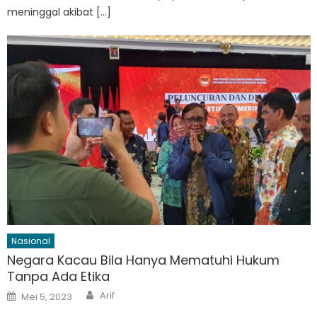
meninggal akibat […]
Nasional
Negara Kacau Bila Hanya Mematuhi Hukum
Tanpa Ada Etika
Author
Posted
Arif
Mei 5, 2023
on