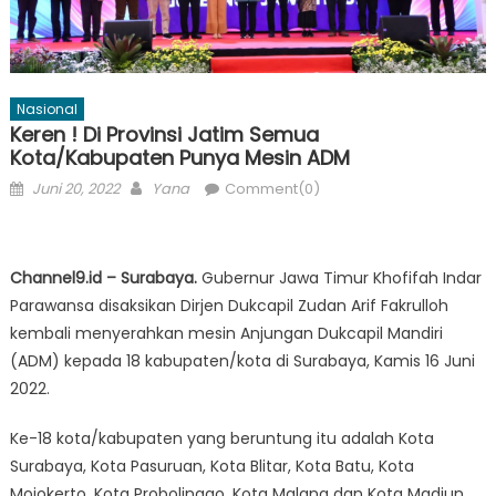
Nasional
Keren ! Di Provinsi Jatim Semua
Kota/Kabupaten Punya Mesin ADM
Posted
Author
Juni 20, 2022
Yana
Comment(0)
on
Channel9.id – Surabaya.
Gubernur Jawa Timur Khofifah Indar
Parawansa disaksikan Dirjen Dukcapil Zudan Arif Fakrulloh
kembali menyerahkan mesin Anjungan Dukcapil Mandiri
(ADM) kepada 18 kabupaten/kota di Surabaya, Kamis 16 Juni
2022.
Ke-18 kota/kabupaten yang beruntung itu adalah Kota
Surabaya, Kota Pasuruan, Kota Blitar, Kota Batu, Kota
Mojokerto, Kota Probolinggo, Kota Malang dan Kota Madiun.