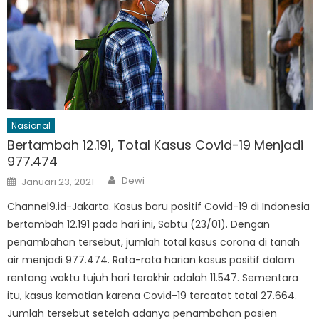
Nasional
Bertambah 12.191, Total Kasus Covid-19 Menjadi
977.474
Author
Posted
Dewi
Januari 23, 2021
on
Channel9.id-Jakarta. Kasus baru positif Covid-19 di Indonesia
bertambah 12.191 pada hari ini, Sabtu (23/01). Dengan
penambahan tersebut, jumlah total kasus corona di tanah
air menjadi 977.474. Rata-rata harian kasus positif dalam
rentang waktu tujuh hari terakhir adalah 11.547. Sementara
itu, kasus kematian karena Covid-19 tercatat total 27.664.
Jumlah tersebut setelah adanya penambahan pasien