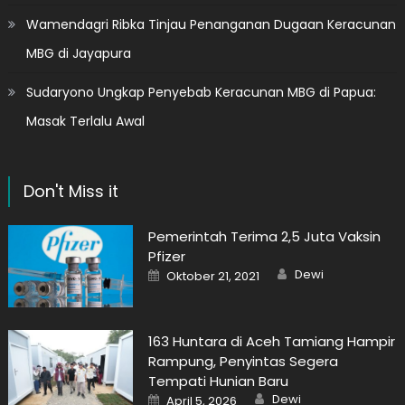
Wamendagri Ribka Tinjau Penanganan Dugaan Keracunan
MBG di Jayapura
Sudaryono Ungkap Penyebab Keracunan MBG di Papua:
Masak Terlalu Awal
Don't Miss it
Pemerintah Terima 2,5 Juta Vaksin
Pfizer
Author
Posted
Dewi
Oktober 21, 2021
on
163 Huntara di Aceh Tamiang Hampir
Rampung, Penyintas Segera
Tempati Hunian Baru
Author
Posted
Dewi
April 5, 2026