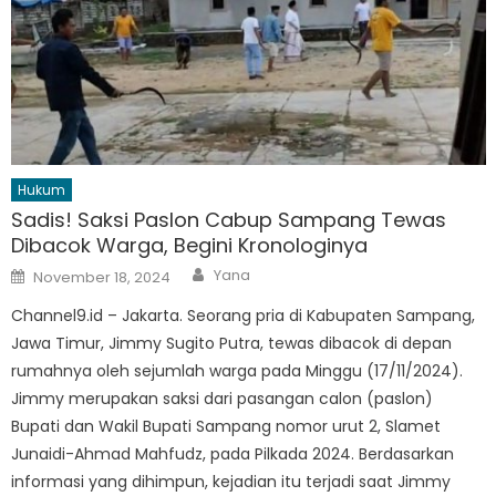
Hukum
Sadis! Saksi Paslon Cabup Sampang Tewas
Dibacok Warga, Begini Kronologinya
Author
Posted
Yana
November 18, 2024
on
Channel9.id – Jakarta. Seorang pria di Kabupaten Sampang,
Jawa Timur, Jimmy Sugito Putra, tewas dibacok di depan
rumahnya oleh sejumlah warga pada Minggu (17/11/2024).
Jimmy merupakan saksi dari pasangan calon (paslon)
Bupati dan Wakil Bupati Sampang nomor urut 2, Slamet
Junaidi-Ahmad Mahfudz, pada Pilkada 2024. Berdasarkan
informasi yang dihimpun, kejadian itu terjadi saat Jimmy