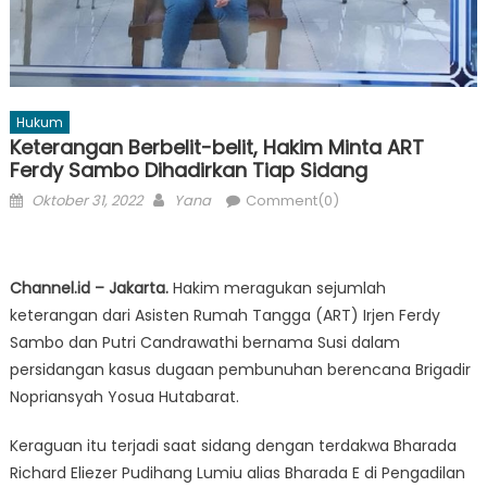
Hukum
Keterangan Berbelit-belit, Hakim Minta ART
Ferdy Sambo Dihadirkan Tiap Sidang
Posted
Author
Oktober 31, 2022
Yana
Comment(0)
on
Channel.id – Jakarta.
Hakim meragukan sejumlah
keterangan dari Asisten Rumah Tangga (ART) Irjen Ferdy
Sambo dan Putri Candrawathi bernama Susi dalam
persidangan kasus dugaan pembunuhan berencana Brigadir
Nopriansyah Yosua Hutabarat.
Keraguan itu terjadi saat sidang dengan terdakwa Bharada
Richard Eliezer Pudihang Lumiu alias Bharada E di Pengadilan