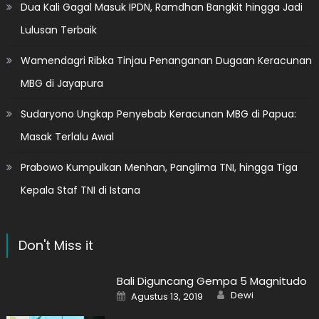
Dua Kali Gagal Masuk IPDN, Ramdhan Bangkit hingga Jadi
Lulusan Terbaik
Wamendagri Ribka Tinjau Penanganan Dugaan Keracunan
MBG di Jayapura
Sudaryono Ungkap Penyebab Keracunan MBG di Papua:
Masak Terlalu Awal
Prabowo Kumpulkan Menhan, Panglima TNI, hingga Tiga
Kepala Staf TNI di Istana
Don't Miss it
Bali Diguncang Gempa 5 Magnitudo
Author
Posted
Dewi
Agustus 13, 2019
on