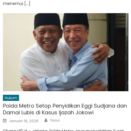
menemui […]
Hukum
Polda Metro Setop Penyidikan Eggi Sudjana dan
Damai Lubis di Kasus Ijazah Jokowi
Author
Posted
Yana
Januari 16, 2026
on