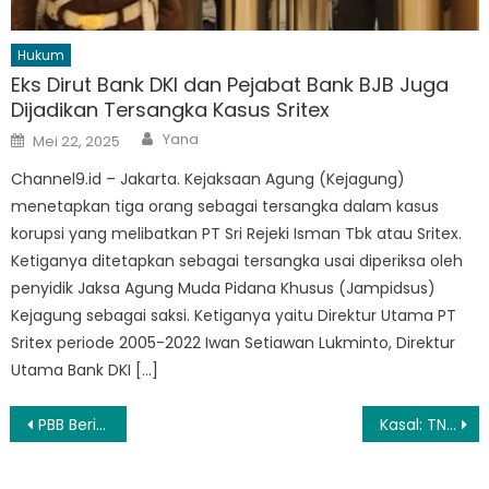
Hukum
Eks Dirut Bank DKI dan Pejabat Bank BJB Juga
Dijadikan Tersangka Kasus Sritex
Author
Posted
Yana
Mei 22, 2025
on
Channel9.id – Jakarta. Kejaksaan Agung (Kejagung)
menetapkan tiga orang sebagai tersangka dalam kasus
korupsi yang melibatkan PT Sri Rejeki Isman Tbk atau Sritex.
Ketiganya ditetapkan sebagai tersangka usai diperiksa oleh
penyidik Jaksa Agung Muda Pidana Khusus (Jampidsus)
Kejagung sebagai saksi. Ketiganya yaitu Direktur Utama PT
Sritex periode 2005-2022 Iwan Setiawan Lukminto, Direktur
Utama Bank DKI […]
Navigasi
PBB Beri Peringatan: Tak Ada Cara Kredibel untuk Jaga Suhu Bumi
Kasal: TNI AL Siapkan 12 KRI Amankan KTT G20
pos