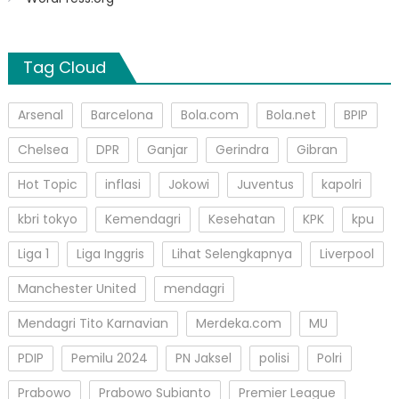
Tag Cloud
Arsenal
Barcelona
Bola.com
Bola.net
BPIP
Chelsea
DPR
Ganjar
Gerindra
Gibran
Hot Topic
inflasi
Jokowi
Juventus
kapolri
kbri tokyo
Kemendagri
Kesehatan
KPK
kpu
Liga 1
Liga Inggris
Lihat Selengkapnya
Liverpool
Manchester United
mendagri
Mendagri Tito Karnavian
Merdeka.com
MU
PDIP
Pemilu 2024
PN Jaksel
polisi
Polri
Prabowo
Prabowo Subianto
Premier League