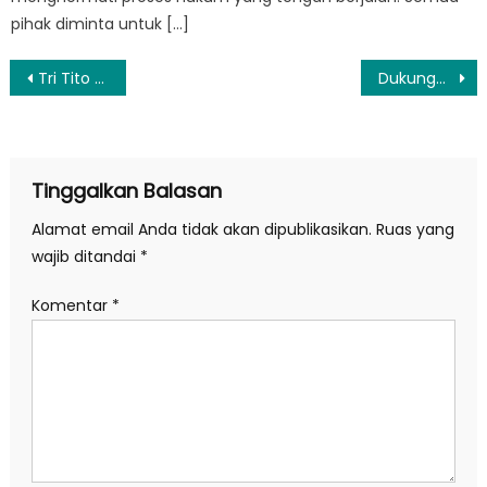
pihak diminta untuk […]
Navigasi
Tri Tito Dorong Tenun Toraja Jadi Sumber Cuan
Dukungan India Atas Indonesia di BRICS Perkuat Kolaborasi Global South
pos
Tinggalkan Balasan
Alamat email Anda tidak akan dipublikasikan.
Ruas yang
wajib ditandai
*
Komentar
*