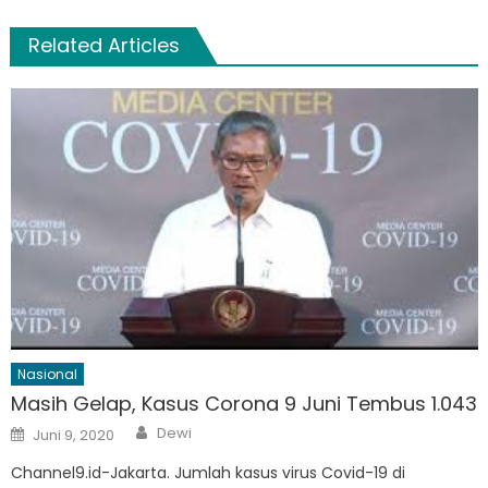
Related Articles
Nasional
Masih Gelap, Kasus Corona 9 Juni Tembus 1.043
Author
Posted
Dewi
Juni 9, 2020
on
Channel9.id-Jakarta. Jumlah kasus virus Covid-19 di