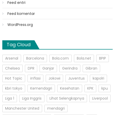
Feed entri
Feed komentar
WordPress.org
Tag Cloud
Arsenal
Barcelona
Bola.com
Bola.net
BPIP
Chelsea
DPR
Ganjar
Gerindra
Gibran
Hot Topic
inflasi
Jokowi
Juventus
kapolri
kbri tokyo
Kemendagri
Kesehatan
KPK
kpu
Liga 1
Liga Inggris
Lihat Selengkapnya
Liverpool
Manchester United
mendagri