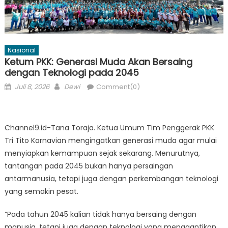
Nasional
Ketum PKK: Generasi Muda Akan Bersaing
dengan Teknologi pada 2045
Posted
Author
Juli 8, 2026
Dewi
Comment(0)
on
Channel9.id-Tana Toraja. Ketua Umum Tim Penggerak PKK
Tri Tito Karnavian mengingatkan generasi muda agar mulai
menyiapkan kemampuan sejak sekarang. Menurutnya,
tantangan pada 2045 bukan hanya persaingan
antarmanusia, tetapi juga dengan perkembangan teknologi
yang semakin pesat.
“Pada tahun 2045 kalian tidak hanya bersaing dengan
manusia, tetapi juga dengan teknologi yang menggantikan