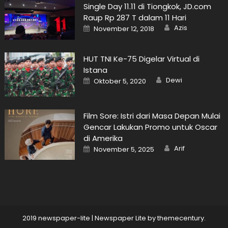
Single Day 11.11 di Tiongkok, JD.com
Raup Rp 287 T dalam 11 Hari
Author
Posted
Azis
November 12, 2018
on
HUT TNI Ke-75 Digelar Virtual di
Istana
Author
Posted
Dewi
Oktober 5, 2020
on
Film Sore: Istri dari Masa Depan Mulai
Gencar Lakukan Promo untuk Oscar
di Amerika
Author
Posted
Arif
November 5, 2025
on
2019 newspaper-lite
|
Newspaper Lite by
themecentury
.