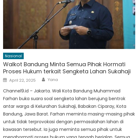
Nasional
Walkot Bandung Minta Semua Pihak Hormati
Proses Hukum terkait Sengketa Lahan Sukahaji
Author
Posted
Yana
April 22, 2025
on
Channel9.id – Jakarta. Wali Kota Bandung Muhammad
Farhan buka suara soal sengketa lahan berujung bentrok
antar warga di Kelurahan Sukahaji, Babakan Ciparay, Kota
Bandung, Jawa Barat. Farhan meminta masing-masing pihak
untuk tidak terprovokasi dengan permasalahan lahan di
kawasan tersebut. Ia juga meminta semua pihak untuk
menghormati proses hukum yang tengah berjalan. Semua