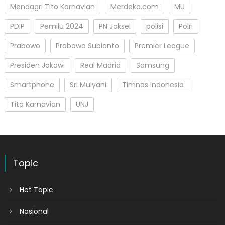
Mendagri Tito Karnavian
Merdeka.com
MU
PDIP
Pemilu 2024
PN Jaksel
polisi
Polri
Prabowo
Prabowo Subianto
Premier League
Presiden Jokowi
Real Madrid
Samsung
Smartphone
Sri Mulyani
Timnas Indonesia
Tito Karnavian
UNJ
Topic
Hot Topic
Nasional