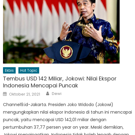
Ekbis
Hot Topic
Tembus USD 142 Miliar, Jokowi: Nilai Ekspor
Indonesia Mencapai Puncak
Author
Posted
Dewi
Oktober 21, 2021
on
Channel9.id-Jakarta. Presiden Joko Widodo (Jokowi)
mengungkapkan nilai ekspor Indonesia di tahun ini mencapai
puncak, yaitu mencapai USD 142,01 miliar dengan
pertumbuhan 37,77 persen year on year. Meski demikian,
Jokowi mengingatkan, Indonesia tidak boleh lengah dengan