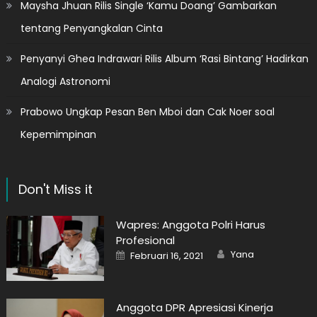
Maysha Jhuan Rilis Single ‘Kamu Doang’ Gambarkan
tentang Penyangkalan Cinta
Penyanyi Ghea Indrawari Rilis Album ‘Rasi Bintang’ Hadirkan
Analogi Astronomi
Prabowo Ungkap Pesan Ben Mboi dan Cak Noer soal
Kepemimpinan
Don't Miss it
Wapres: Anggota Polri Harus
Profesional
Author
Posted
Yana
Februari 16, 2021
on
Anggota DPR Apresiasi Kinerja