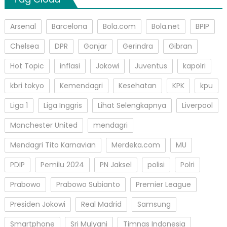
Arsenal
Barcelona
Bola.com
Bola.net
BPIP
Chelsea
DPR
Ganjar
Gerindra
Gibran
Hot Topic
inflasi
Jokowi
Juventus
kapolri
kbri tokyo
Kemendagri
Kesehatan
KPK
kpu
Liga 1
Liga Inggris
Lihat Selengkapnya
Liverpool
Manchester United
mendagri
Mendagri Tito Karnavian
Merdeka.com
MU
PDIP
Pemilu 2024
PN Jaksel
polisi
Polri
Prabowo
Prabowo Subianto
Premier League
Presiden Jokowi
Real Madrid
Samsung
Smartphone
Sri Mulyani
Timnas Indonesia