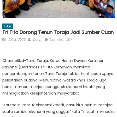
Ekbis
Tri Tito Dorong Tenun Toraja Jadi Sumber Cuan
Posted
Author
Juli 8, 2026
Dewi
Comment(0)
on
Channel9.id-Tana Toraja. Ketua Harian Dewan Kerajinan
Nasional (Dekranas) Tri Tito Karnavian meminta
pengembangan tenun Tana Toraja tak berhenti pada upaya
pelestarian budaya. Menurutnya, wastra khas Toraja juga
harus mampu menjadi penggerak ekonomi kreatif yang
meningkatkan kesejahteraan masyarakat.
“Karena ini masuk ekonomi kreatif, pasti kita ingin ini menjadi
suatu sumber ekonomi yang unggul,” kata Tri saat membuka