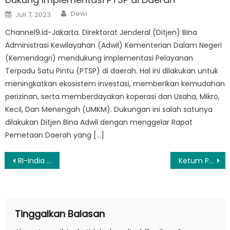
Author
Posted
Dewi
Juli 7, 2023
on
Channel9.id-Jakarta. Direktorat Jenderal (Ditjen) Bina
Administrasi Kewilayahan (Adwil) Kementerian Dalam Negeri
(Kemendagri) mendukung implementasi Pelayanan
Terpadu Satu Pintu (PTSP) di daerah. Hal ini dilakukan untuk
meningkatkan ekosistem investasi, memberikan kemudahan
perizinan, serta memberdayakan koperasi dan Usaha, Mikro,
Kecil, Dan Menengah (UMKM). Dukungan ini salah satunya
dilakukan Ditjen Bina Adwil dengan menggelar Rapat
Pemetaan Daerah yang […]
Navigasi
RI-India Sepakat Restorasi Candi Prambanan, Prabowo: Kisah Ramayana Jadi Saksi Kedekatan Kedua Negara
Ketum PKK: Generasi Muda Akan Bersaing dengan Teknologi pada 2045
pos
Tinggalkan Balasan