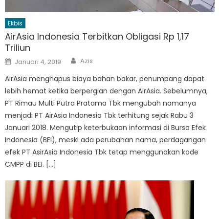
Ekbis
AirAsia Indonesia Terbitkan Obligasi Rp 1,17
Triliun
Author
Posted
Azis
Januari 4, 2019
on
AirAsia menghapus biaya bahan bakar, penumpang dapat
lebih hemat ketika berpergian dengan AirAsia. Sebelumnya,
PT Rimau Multi Putra Pratama Tbk mengubah namanya
menjadi PT AirAsia Indonesia Tbk terhitung sejak Rabu 3
Januari 2018. Mengutip keterbukaan informasi di Bursa Efek
Indonesia (BEI), meski ada perubahan nama, perdagangan
efek PT AsirAsia Indonesia Tbk tetap menggunakan kode
CMPP di BEI. […]