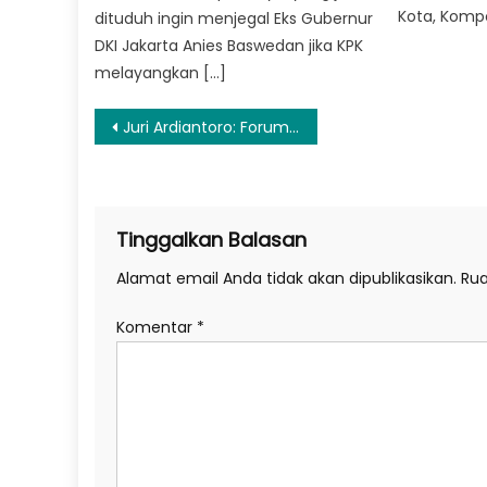
Kota, Kompo
dituduh ingin menjegal Eks Gubernur
DKI Jakarta Anies Baswedan jika KPK
melayangkan […]
Navigasi
Juri Ardiantoro: Forum Religion 20 Semangat Baru Perdamaian Global
pos
Tinggalkan Balasan
Alamat email Anda tidak akan dipublikasikan.
Rua
Komentar
*