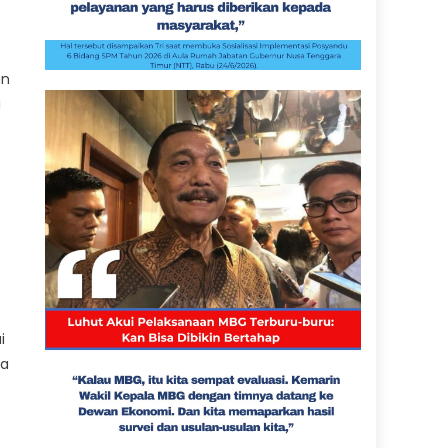
an
i
i
ya