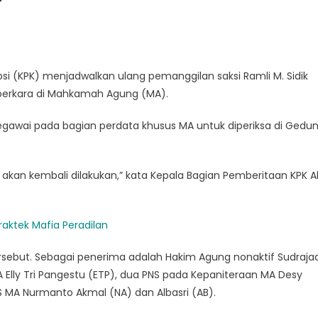
i (KPK) menjadwalkan ulang pemanggilan saksi Ramli M. Sidik
perkara di Mahkamah Agung (MA).
awai pada bagian perdata khusus MA untuk diperiksa di Gedu
 akan kembali dilakukan,” kata Kepala Bagian Pemberitaan KPK Al
raktek Mafia Peradilan
rsebut. Sebagai penerima adalah Hakim Agung nonaktif Sudraja
A Elly Tri Pangestu (ETP), dua PNS pada Kepaniteraan MA Desy
NS MA Nurmanto Akmal (NA) dan Albasri (AB).