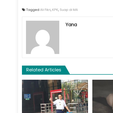
Tagged
Ali Fikri
,
KPK
,
Suap di MA
Yana
Related Articles