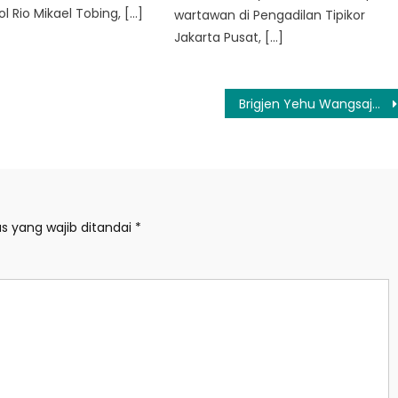
l Rio Mikael Tobing, […]
wartawan di Pengadilan Tipikor
Jakarta Pusat, […]
Brigjen Yehu Wangsajaya, Inovator Teknologi Polri yang Gemar Naik Angkutan Umum
s yang wajib ditandai
*