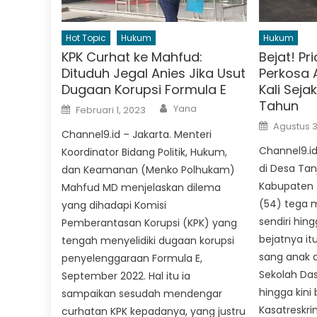
Hot Topic
Hukum
Hukum
KPK Curhat ke Mahfud:
Bejat! Pr
Dituduh Jegal Anies Jika Usut
Perkosa 
Dugaan Korupsi Formula E
Kali Seja
Tahun
Author
Posted
Yana
Februari 1, 2023
on
Posted
Agustus 3
on
Channel9.id – Jakarta. Menteri
Channel9.id
Koordinator Bidang Politik, Hukum,
di Desa Tan
dan Keamanan (Menko Polhukam)
Kabupaten T
Mahfud MD menjelaskan dilema
(54) tega
yang dihadapi Komisi
sendiri hing
Pemberantasan Korupsi (KPK) yang
bejatnya it
tengah menyelidiki dugaan korupsi
sang anak d
penyelenggaraan Formula E,
Sekolah Da
September 2022. Hal itu ia
hingga kini 
sampaikan sesudah mendengar
Kasatreskri
curhatan KPK kepadanya, yang justru