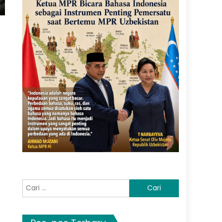
Cari
untuk:
a