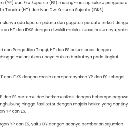
era (YP) dan Eko Suparno (ES) masing-masing selaku pengacara
nto Tanaka (HT) dan Ivan Dwi Kusuma Sujanto (IDKS).
mulanya ada laporan pidana dan gugatan perdata terkait deng
ajukan HT dan IDKS dengan diwakili melalui kuasa hukumnya, yakn
eri dan Pengadilan Tinggi, HT dan ES belum puas dengan
sehingga melanjutkan upaya hukum berikutnya pada tingkat
h HT dan IDKS dengan masih mempercayakan YP dan ES sebagai
YP dan ES bertemu dan berkomunikasi dengan beberapa pegawa
nghubung hingga fasilitator dengan majelis hakim yang nantin
an YP dan ES.
ngan YP dan ES, yaitu DY dengan adanya pemberian sejumlah