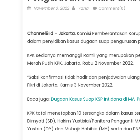
Posted
Author
November 3, 2022
Yana
Comment(0)
on
Channel9.id – Jakarta.
Komisi Pemberantasan Korups
dalam penyidikan kasus dugaan suap pengurusan 
KPK sedianya memanggil Ramli yang merupakan peg
Merah Putih KPK, Jakarta, Rabu 2 November 2022.
“Saksi konfirmasi tidak hadir dan penjadwalan ulang
Fikri di Jakarta, Kamis 3 November 2022.
Baca juga:
Dugaan Kasus Suap KSP Intidana di MA, P
KPK total menetapkan 10 tersangka dalam kasus te
Dimyati (SD), Hakim Yustisial/Panitera Pengganti M
Yustria (DY) dan Muhajir Habibie (MH) serta dua P