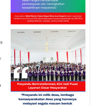
ng
i
d