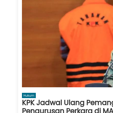
Hukum
KPK Jadwal Ulang Pemang
Pengurusan Perkara di M