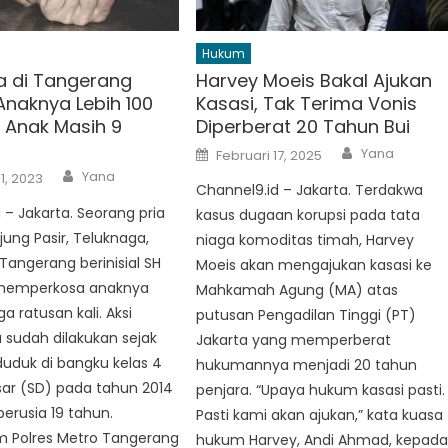
Hukum
ia di Tangerang
Harvey Moeis Bakal Ajukan
Anaknya Lebih 100
Kasasi, Tak Terima Vonis
k Anak Masih 9
Diperberat 20 Tahun Bui
Author
Posted
Yana
Februari 17, 2025
on
Author
Yana
1, 2023
Channel9.id – Jakarta. Terdakwa
 – Jakarta. Seorang pria
kasus dugaan korupsi pada tata
jung Pasir, Teluknaga,
niaga komoditas timah, Harvey
angerang berinisial SH
Moeis akan mengajukan kasasi ke
 memperkosa anaknya
Mahkamah Agung (MA) atas
ga ratusan kali. Aksi
putusan Pengadilan Tinggi (PT)
u sudah dilakukan sejak
Jakarta yang memperberat
uduk di bangku kelas 4
hukumannya menjadi 20 tahun
sar (SD) pada tahun 2014
penjara. “Upaya hukum kasasi pasti.
berusia 19 tahun.
Pasti kami akan ajukan,” kata kuasa
m Polres Metro Tangerang
hukum Harvey, Andi Ahmad, kepad